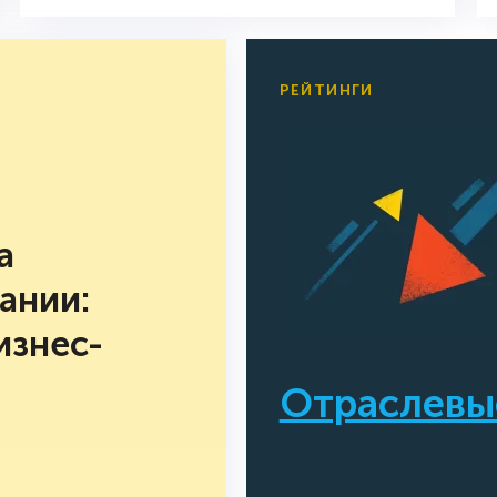
РЕЙТИНГИ
а
ании:
изнес-
Отраслевы