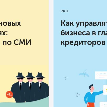
изданиям, вес инфоповода растёт.
Поэтому PR-службам важно чаще
PRO
приглашать руководство к общению
 новых
Как управля
с прессой. Как и в любой работе с
людьми, здесь есть свои нюансы и
х:
бизнеса в г
риски. Рассказываем, какие типы
в по СМИ
кредиторов
общения топ-менеджеров со СМИ
сложились в российском медиаполе
и как это влияет на
репутацию
компании
.