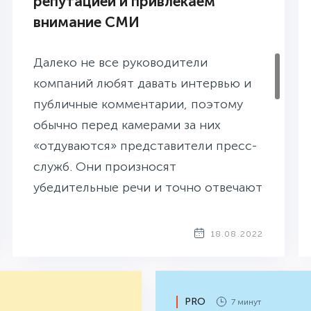
репутацией и привлекаем
внимание СМИ
Далеко не все руководители
компаний любят давать интервью и
публичные комментарии, поэтому
обычно перед камерами за них
«отдуваются» представители пресс-
служб. Они произносят
убедительные речи и точно отвечают
на вопросы журналистов. Но если то
же самое делает руководитель
18.08.2022
компании, это вызывает гораздо
большой интерес у СМИ и их
читателей: его цитаты разносятся по
PRO
7 минут