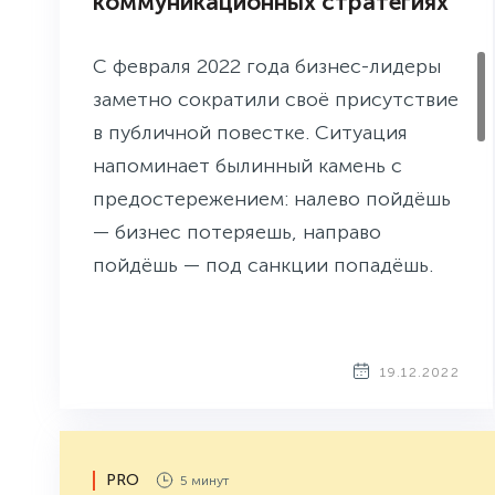
коммуникационных стратегиях
С февраля 2022 года бизнес-лидеры
заметно сократили своё присутствие
в публичной повестке. Ситуация
напоминает былинный камень с
предостережением: налево пойдёшь
— бизнес потеряешь, направо
пойдёшь — под санкции попадёшь.
Однако именно сейчас есть мощный
запрос на уверенный голос лидера,
который успокоит и покажет точки
19.12.2022
опоры для остальных. Тот, кто
ответит на этот запрос, сможет
завоевать доверие аудитории к себе
PRO
5 минут