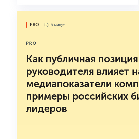
станет для этого отличным
подспорьем.
PRO
8 минут
PRO
Как публичная позиция
руководителя влияет н
медиапоказатели комп
примеры российских б
лидеров