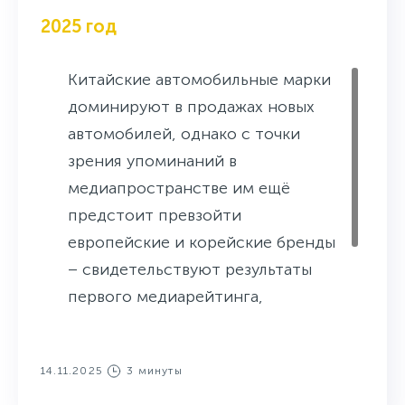
2025 год
Китайские автомобильные марки
доминируют в продажах новых
автомобилей, однако с точки
зрения упоминаний в
медиапространстве им ещё
предстоит превзойти
европейские и корейские бренды
– свидетельствуют результаты
первого медиарейтинга,
подготовленного Авто.ру
совместно с системой оценки
14.11.2025
3 минуты
репутации СКАН-Интерфакс.