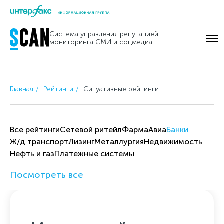
Skip
to
Система управления репутацией
content
мониторинга СМИ и соцмедиа
Главная
Рейтинги
Ситуативные рейтинги
Все рейтинги
Cетевой ритейл
Фарма
Авиа
Банки
Ж/д транспорт
Лизинг
Металлургия
Недвижимость
Нефть и газ
Платежные системы
Посмотреть все