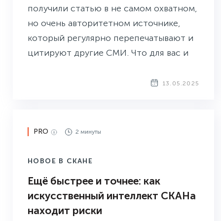
получили статью в не самом охватном,
но очень авторитетном источнике,
который регулярно перепечатывают и
цитируют другие СМИ. Что для вас и
вашей компании будет более ценным?
И как рассчитать вес упоминаний
13.05.2025
компании в инфополе и сравнить его с
конкурентами? Для этого в СКАН-
Интерфакс есть специальный индекс
PRO
2 минуты
— Индекс заметности, который как раз
и отражает качество
НОВОЕ В СКАНЕ
медиаприсутствия бренда.
Ещё быстрее и точнее: как
искусственный интеллект СКАНа
находит риски