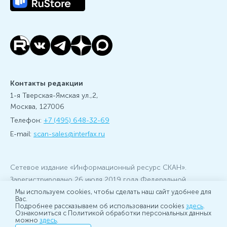
Контакты редакции
1-я Тверская-Ямская ул.,2,
Москва, 127006
Телефон:
+7 (495) 648-32-69
E-mail:
scan-sales@interfax.ru
Сетевое издание «Информационный ресурс СКАН».
Зарегистрировано 26 июля 2019 года Федеральной
службой по надзору в сфере связи, информационных
Мы используем cookies, чтобы сделать наш сайт удобнее для
технологий и массовых коммуникаций (Роскомнадзор) за
Вас.
Подробнее рассказываем об использовании cookies
здесь
.
номером ЭЛ № ФС 77 - 76379
Ознакомиться с Политикой обработки персональных данных
можно
здесь
.
Учредитель: АО «Информационное агентство Интерфакс»,