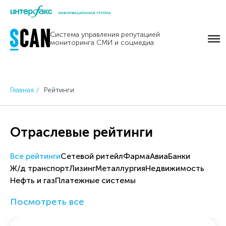
Skip
to
Система управления репутацией
content
мониторинга СМИ и соцмедиа
Главная
Рейтинги
Отраслевые рейтинги
Все рейтинги
Cетевой ритейл
Фарма
Авиа
Банки
Ж/д транспорт
Лизинг
Металлургия
Недвижимость
Нефть и газ
Платежные системы
Посмотреть все