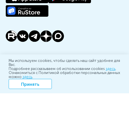
Контакты редакции
Мы используем cookies, чтобы сделать наш сайт удобнее для
1-я Тверская-Ямская ул.,2,
Вас.
Подробнее рассказываем об использовании cookies
здесь
.
Москва, 127006
Ознакомиться с Политикой обработки персональных данных
можно
здесь
.
Телефон:
+7 (495) 648-32-69
Принять
E-mail:
scan-sales@interfax.ru
Сетевое издание «Информационный ресурс СКАН».
Зарегистрировано 26 июля 2019 года Федеральной
службой по надзору в сфере связи, информационных
технологий и массовых коммуникаций (Роскомнадзор) за
номером ЭЛ № ФС 77 - 76379