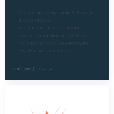
По итогам I полугодия 2026 года
в российском
медиапространстве среди
компаний ритейла в ТОП-3 по
количеству упоминаний вошли
X5, «Магнит» и «Лента».
23.07.2026
16 минут