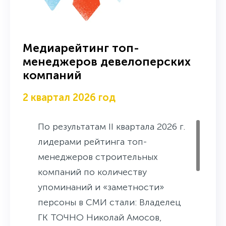
лидера ТОП-5 – «Роснефть» и
«Транснефть», заняли четвертую
и пятую строчки рейтинга
Медиарейтинг топ-
упоминаемости. При этом
менеджеров девелоперских
компаний
«Роснефть» оказалась на второй
позиции по Индексу заметности
2 квартал 2026 год
и Охватам, а «Транснефть» на
пятом и шестом местах.
По результатам II квартала 2026 г.
лидерами рейтинга топ-
менеджеров строительных
компаний по количеству
упоминаний и «заметности»
персоны в СМИ стали: Владелец
ГК ТОЧНО Николай Амосов,