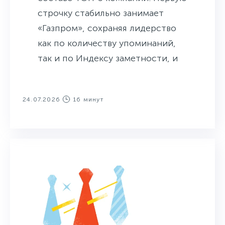
строчку стабильно занимает
«Газпром», сохраняя лидерство
как по количеству упоминаний,
так и по Индексу заметности, и
Охватам. С четвертой на вторую
строчку поднялась компания
24.07.2026
16 минут
«Газпром нефть», сместив
«Лукойл» на третье место
рейтинга упоминаемости. При
этом по Индексу заметности и
Охватам компания заняла третье
место. «Лукойл» же занял
четвертые строчки
соответствующих рейтингов.
Остальные два неизменных