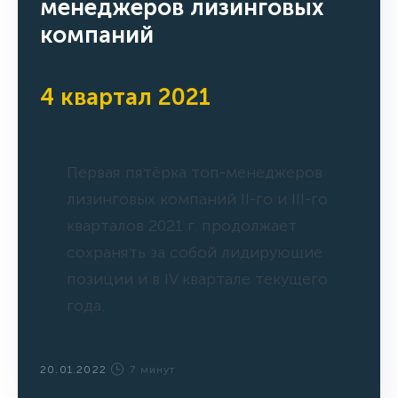
менеджеров лизинговых
компаний
4 квартал 2021
Первая пятёрка топ-менеджеров
лизинговых компаний II-го и III-го
кварталов 2021 г. продолжает
сохранять за собой лидирующие
позиции и в IV квартале текущего
года.
20.01.2022
7 минут