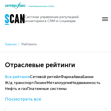
Skip
to
Система управления репутацией
content
мониторинга СМИ и соцмедиа
Главная
Рейтинги
Отраслевые рейтинги
Все рейтинги
Cетевой ритейл
Фарма
Авиа
Банки
Ж/д транспорт
Лизинг
Металлургия
Недвижимость
Нефть и газ
Платежные системы
Посмотреть все