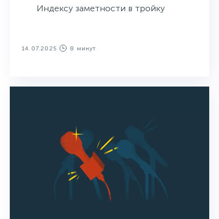
Индексу заметности в тройку
лидеров вошёл Промсвязьбанк. В
пятёрке также оказались Альфа-
14.07.2025
8 минут
Банк и Россельхозбанк.