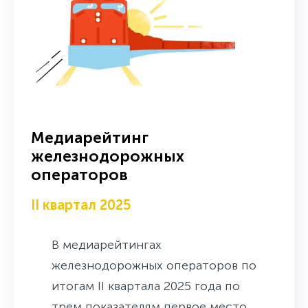
вновь оставшийся на третьем
месте по количеству
упоминаний, президент
строительной компании Dogma
Денис Морозов (первое место по
индексу заметности),
генеральный директор
Медиарейтинг
«ЮгСтройИнвест» Юрий Иванов
железнодорожных
операторов
(второе место по индексу
заметности), генеральный
II квартал 2025
директор «Синара-Девелопмент»
Тимур Уфимцев, спустившийся во
В медиарейтингах
II квартале с первого на третье
железнодорожных операторов по
место по индексу заметности.
итогам II квартала 2025 года по
трем показателям первое место