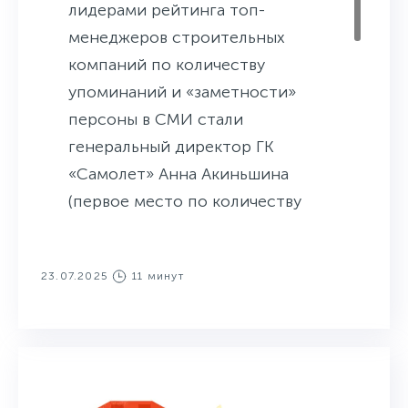
лидерами рейтинга топ-
менеджеров строительных
компаний по количеству
упоминаний и «заметности»
персоны в СМИ стали
генеральный директор ГК
«Самолет» Анна Акиньшина
(первое место по количеству
упоминаний), генеральный
директор ГК «КОРТРОС»
23.07.2025
11 минут
Станислав Киселев, сохранивший
за собой второе место по
количеству упоминаний,
генеральный директор ГК
«Основа» Александр Ручьев,