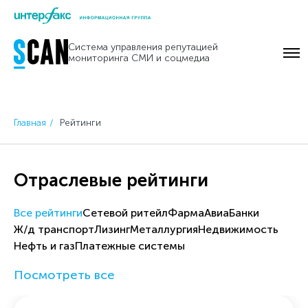
Skip
to
Система управления репутацией
content
мониторинга СМИ и соцмедиа
Главная
Рейтинги
Отраслевые рейтинги
Все рейтинги
Cетевой ритейл
Фарма
Авиа
Банки
Ж/д транспорт
Лизинг
Металлургия
Недвижимость
Нефть и газ
Платежные системы
Посмотреть все