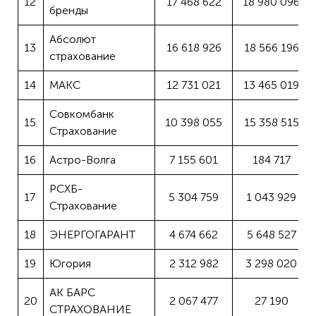
12
17 468 622
18 980 096
бренды
Абсолют
13
16 618 926
18 566 196
страхование
14
МАКС
12 731 021
13 465 019
Совкомбанк
15
10 398 055
15 358 515
Страхование
16
Астро-Волга
7 155 601
184 717
РСХБ-
17
5 304 759
1 043 929
Страхование
18
ЭНЕРГОГАРАНТ
4 674 662
5 648 527
19
Югория
2 312 982
3 298 020
АК БАРС
20
2 067 477
27 190
СТРАХОВАНИЕ