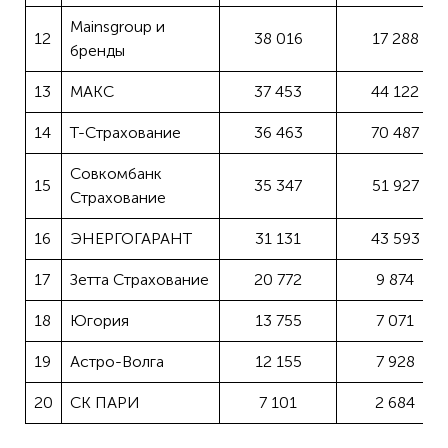
Mainsgroup и
12
38 016
17 288
бренды
13
МАКС
37 453
44 122
14
Т-Страхование
36 463
70 487
Совкомбанк
15
35 347
51 927
Страхование
16
ЭНЕРГОГАРАНТ
31 131
43 593
17
Зетта Страхование
20 772
9 874
18
Югория
13 755
7 071
19
Астро-Волга
12 155
7 928
20
СК ПАРИ
7 101
2 684