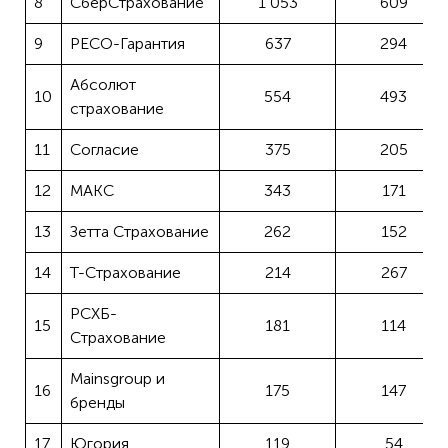
8
СберСтрахование
1 053
609
9
РЕСО-Гарантия
637
294
Абсолют
10
554
493
страхование
11
Согласие
375
205
12
МАКС
343
171
13
Зетта Страхование
262
152
14
Т-Страхование
214
267
РСХБ-
15
181
114
Страхование
Mainsgroup и
16
175
147
бренды
17
Югория
119
54