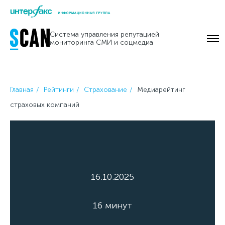
Skip
to
Система управления репутацией
content
мониторинга СМИ и соцмедиа
Главная
Рейтинги
Страхование
Медиарейтинг
страховых компаний
16.10.2025
16 минут