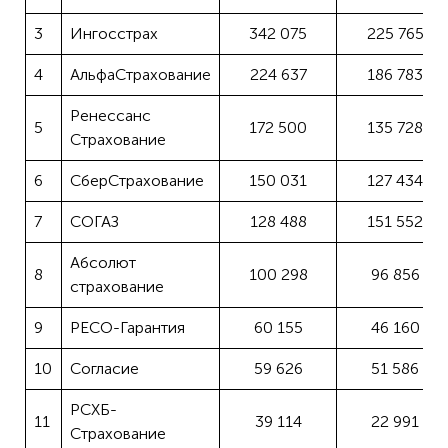
3
Ингосстрах
342 075
225 765
4
АльфаСтрахование
224 637
186 783
Ренессанс
5
172 500
135 728
Страхование
6
СберСтрахование
150 031
127 434
7
СОГАЗ
128 488
151 552
Абсолют
8
100 298
96 856
страхование
9
РЕСО-Гарантия
60 155
46 160
10
Согласие
59 626
51 586
РСХБ-
11
39 114
22 991
Страхование