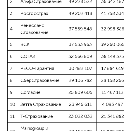
2
АльфаСтрахование
49 228 522
36 342 187
3
Росгосстрах
49 202 418
41 758 334
Ренессанс
4
37 569 548
32 998 386
Страхование
5
ВСК
37 533 963
39 260 065
6
СОГАЗ
32 566 809
38 149 375
7
РЕСО-Гарантия
30 482 107
17 884 619
8
СберСтрахование
29 106 782
28 158 266
9
Согласие
25 809 605
11 467 112
10
Зетта Страхование
23 946 611
4 093 497
11
Т-Страхование
23 022 032
21 341 882
Mainsgroup и