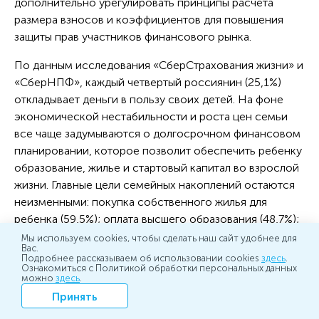
дополнительно урегулировать принципы расчета
размера взносов и коэффициентов для повышения
защиты прав участников финансового рынка.
По данным исследования «СберСтрахования жизни» и
«СберНПФ», каждый четвертый россиянин (25,1%)
откладывает деньги в пользу своих детей. На фоне
экономической нестабильности и роста цен семьи
все чаще задумываются о долгосрочном финансовом
планировании, которое позволит обеспечить ребенку
образование, жилье и стартовый капитал во взрослой
жизни. Главные цели семейных накоплений остаются
неизменными: покупка собственного жилья для
ребенка (59,5%); оплата высшего образования (48,7%);
формирование стартового капитала для будущих
Мы используем cookies, чтобы сделать наш сайт удобнее для
Вас.
проектов (9,6%). Респонденты считают, что для
Подробнее рассказываем об использовании cookies
здесь
.
Ознакомиться с Политикой обработки персональных данных
достижения этих целей нужно накопить в среднем
можно
здесь
.
около 6,9 млн руб. Средняя сумма, которую родители
Принять
готовы откладывать ежемесячно, составляет 10,6 тыс.