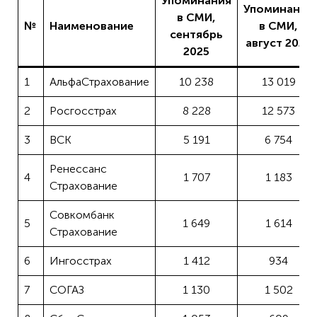
Упоминания
Упоминания
в СМИ,
№
Наименование
в СМИ,
сентябрь
август 2025
2025
1
АльфаСтрахование
10 238
13 019
2
Росгосстрах
8 228
12 573
3
ВСК
5 191
6 754
Ренессанс
4
1 707
1 183
Страхование
Совкомбанк
5
1 649
1 614
Страхование
6
Ингосстрах
1 412
934
7
СОГАЗ
1 130
1 502