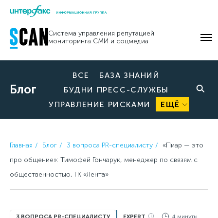
Skip
to
Система управления репутацией
content
мониторинга СМИ и соцмедиа
ВСЕ
БАЗА ЗНАНИЙ
Блог
БУДНИ ПРЕСС-СЛУЖБЫ
УПРАВЛЕНИЕ РИСКАМИ
ЕЩЁ
Главная
Блог
3 вопроса PR-специалисту
«Пиар — это
про общение»: Тимофей Гончарук, менеджер по связям с
общественностью, ГК «Лента»
3 ВОПРОСА PR-СПЕЦИАЛИСТУ
EXPERT
4 минуты