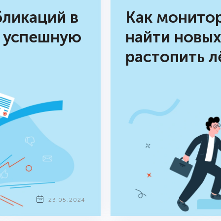
бликаций в
Как монито
ь успешную
найти новых
растопить л
23.05.2024