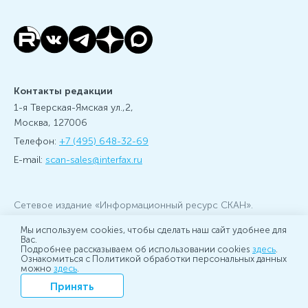
Контакты редакции
1-я Тверская-Ямская ул.,2,
Москва, 127006
Телефон:
+7 (495) 648-32-69
E-mail:
scan-sales@interfax.ru
Сетевое издание «Информационный ресурс СКАН».
Зарегистрировано 26 июля 2019 года Федеральной
Мы используем cookies, чтобы сделать наш сайт удобнее для
службой по надзору в сфере связи, информационных
Вас.
технологий и массовых коммуникаций (Роскомнадзор) за
Подробнее рассказываем об использовании cookies
здесь
.
Ознакомиться с Политикой обработки персональных данных
номером ЭЛ № ФС 77 - 76379
можно
здесь
.
Учредитель: АО «Информационное агентство Интерфакс»,
Принять
главный редактор: Игорь Балдынов
Настоящий ресурс может содержать материалы 16+