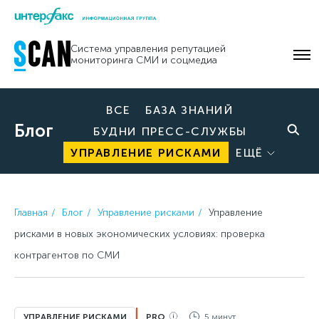
Skip
to
Система управления репутацией
content
мониторинга СМИ и соцмедиа
ВСЕ
БАЗА ЗНАНИЙ
Блог
БУДНИ ПРЕСС-СЛУЖБЫ
УПРАВЛЕНИЕ РИСКАМИ
ЕЩЁ
Главная
Блог
Управление рисками
Управление
рисками в новых экономических условиях: проверка
контрагентов по СМИ
УПРАВЛЕНИЕ РИСКАМИ
PRO
5 минут