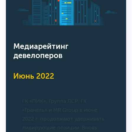
Медиарейтинг
девелоперов
Июнь 2022
ГК «ПИК», Группа ЛСР, ГК
«Гранель» и MR Group в июне
2022 г. продолжают удерживать
лидирующие позиции. Вновь