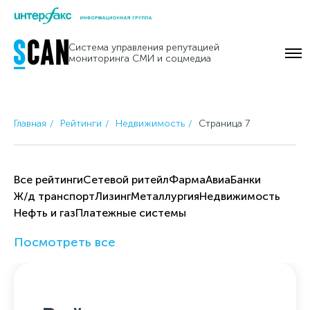
Skip
to
Система управления репутацией
content
мониторинга СМИ и соцмедиа
Главная
Рейтинги
Недвижимость
Страница 7
Все рейтинги
Cетевой ритейл
Фарма
Авиа
Банки
Ж/д транспорт
Лизинг
Металлургия
Недвижимость
Нефть и газ
Платежные системы
Посмотреть все