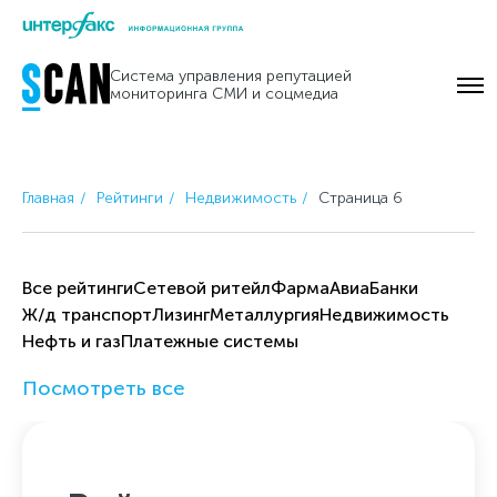
Skip
to
Система управления репутацией
content
мониторинга СМИ и соцмедиа
Главная
Рейтинги
Недвижимость
Страница 6
Все рейтинги
Cетевой ритейл
Фарма
Авиа
Банки
Ж/д транспорт
Лизинг
Металлургия
Недвижимость
Нефть и газ
Платежные системы
Посмотреть все