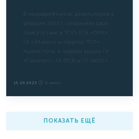
В медиарейтингах девелоперов в
феврале 2023 г. сохранили свое
присутствие в ТОП-3 ГК «ПИК»,
ГК «Эталон» и «Группа ЛСР».
Кроме того, в лидеры вышли ГК
«Самолет», ГК ФСК и ГК «А101».
15.03.2023
8 минут
ПОКАЗАТЬ ЕЩЁ