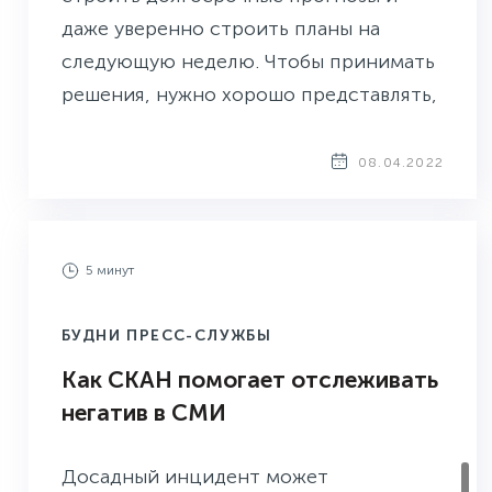
даже уверенно строить планы на
следующую неделю. Чтобы принимать
решения, нужно хорошо представлять,
что происходит вокруг — видеть
важное и не отвлекаться на фейки.
08.04.2022
Одна из важных задач PR-отдела в
условиях неопределённости — стать
информационным центром для топ-
5 минут
менеджмента и руководителей
подразделений. Эта статья расскажет
БУДНИ ПРЕСС-СЛУЖБЫ
о том, как настроить ежедневный
Как СКАН помогает отслеживать
мониторинг отрасли и конкурентов,
негатив в СМИ
чтобы в новой реальности не остаться
за бортом.
Досадный инцидент может