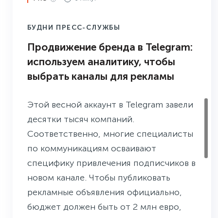
руководство к общению с прессой. Как
и в любой работе с людьми, здесь есть
БУДНИ ПРЕСС-СЛУЖБЫ
свои нюансы и риски. Рассказываем,
Продвижение бренда в Telegram:
какие типы общения топ-менеджеров
используем аналитику, чтобы
со СМИ сложились в российском
выбрать каналы для рекламы
медиаполе и как это влияет на
репутацию компании
.
Этой весной аккаунт в Telegram завели
десятки тысяч компаний.
Соответственно, многие специалисты
по коммуникациям осваивают
специфику привлечения подписчиков в
новом канале. Чтобы публиковать
рекламные объявления официально,
бюджет должен быть от 2 млн евро,