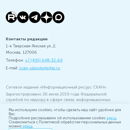
Контакты редакции
1-я Тверская-Ямская ул.,2,
Москва, 127006
Телефон:
+7 (495) 648-32-69
E-mail:
scan-sales@interfax.ru
Сетевое издание «Информационный ресурс СКАН».
Зарегистрировано 26 июля 2019 года Федеральной
службой по надзору в сфере связи, информационных
технологий и массовых коммуникаций (Роскомнадзор) за
Мы используем cookies, чтобы сделать наш сайт удобнее для
номером ЭЛ № ФС 77 - 76379
Вас.
Учредитель: АО «Информационное агентство Интерфакс»,
Подробнее рассказываем об использовании cookies
здесь
.
Ознакомиться с Политикой обработки персональных данных
главный редактор: Игорь Балдынов
можно
здесь
.