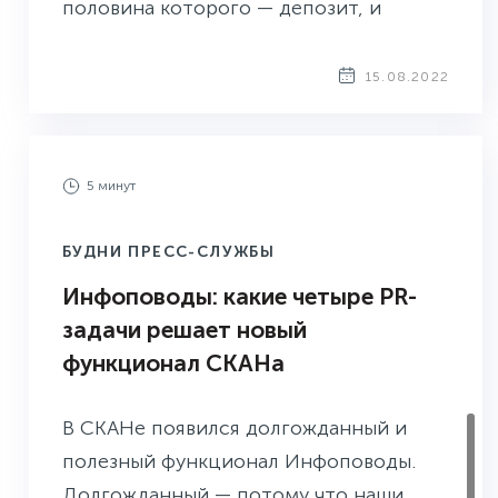
половина которого — депозит, и
большинство выбирает размещать
коммерческий контент в популярных
15.08.2022
каналах. Основатель сервиса
аналитики TGStat Юрий Кижикин
рассказал на вебинаре СКАНа о том,
5 минут
как из множества раскрученных
каналов выбирать те, что
БУДНИ ПРЕСС-СЛУЖБЫ
конвертируют рекламные посты в
Инфоповоды: какие четыре PR-
новых подписчиков. Передаём эти
задачи решает новый
знания читателям блога СКАНа.
функционал СКАНа
В СКАНе появился долгожданный и
полезный функционал Инфоповоды.
Долгожданный — потому что наши