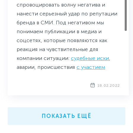
спровоцировать волну негатива и
нанести серьезный удар по репутации
бренда в СМИ. Под негативом мы
понимаем публикации в медиа и
соцсетях, которые появляются как
реакция на чувствительные для
компании ситуации:
судебные иски
,
аварии, происшествия
с участием
сотрудников
или
первых лиц
и т.д. PR-
службе важно как можно раньше узнать
18.02.2022
о публикациях, которые несут
репутационные риски
, чтобы вовремя
реагировать на негатив в СМИ. О том,
ПОКАЗАТЬ ЕЩЁ
как настроить систему оповещения о
потенциально опасных публикациях и