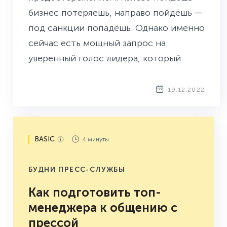
бизнес потеряешь, направо пойдёшь —
под санкции попадёшь. Однако именно
сейчас есть мощный запрос на
уверенный голос лидера, который
успокоит и покажет точки опоры для
остальных. Тот, кто ответит на этот
19.12.2022
запрос, сможет завоевать доверие
аудитории к себе и к своей компании.
Рассказываем, почему руководителю
BASIC
4 минуты
бизнеса нужно оставаться в публичном
поле и на какие вызовы времени ему
БУДНИ ПРЕСС-СЛУЖБЫ
предстоит отвечать.
Как подготовить топ-
менеджера к общению с
прессой