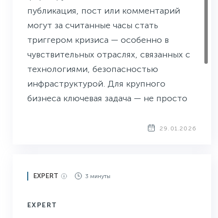
публикация, пост или комментарий
могут за считанные часы стать
триггером кризиса — особенно в
чувствительных отраслях, связанных с
технологиями, безопасностью
инфраструктурой. Для крупного
бизнеса ключевая задача — не просто
зафиксировать негатив, а увидеть его
на ранней стадии, понять контекст и
29.01.2026
принять решения на основе
проверенных данных.
EXPERT
3 минуты
EXPERT