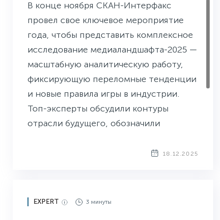
В конце ноября СКАН-Интерфакс
провел свое ключевое мероприятие
года, чтобы представить комплексное
исследование медиаландшафта-2025 —
масштабную аналитическую работу,
фиксирующую переломные тенденции
и новые правила игры в индустрии.
Топ-эксперты обсудили контуры
отрасли будущего, обозначили
системные вызовы и стали первыми,
кто увидел в деле технологию-прорыв
18.12.2025
от СКАНа, задающую новый стандарт
управления медиаландшафтом.
EXPERT
3 минуты