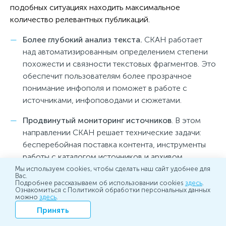
подобных ситуациях находить максимальное
количество релевантных публикаций.
Более глубокий анализ текста.
СКАН работает
над автоматизированным определением степени
похожести и связности текстовых фрагментов. Это
обеспечит пользователям более прозрачное
понимание инфополя и поможет в работе с
источниками, инфоповодами и сюжетами.
Продвинутый мониторинг источников
. В этом
направлении СКАН решает технические задачи:
бесперебойная поставка контента, инструменты
работы с каталогом источников и архивом
публикаций, подключение новых источников.
Мы используем cookies, чтобы сделать наш сайт удобнее для
Вас.
Например, в этом году были подключены
Подробнее рассказываем об использовании cookies
здесь
.
Ознакомиться с Политикой обработки персональных данных
телеграм-каналы, что значительно расширило
можно
здесь
.
медиакартину для наших пользователей.
Принять
Чем глубже IT-команда погружена в развитие