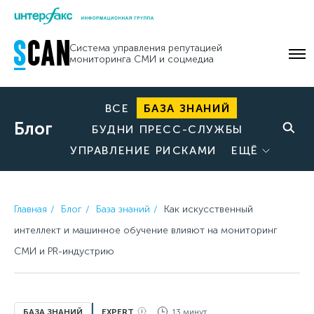
Skip
to
Система управления репутацией
content
мониторинга СМИ и соцмедиа
ВСЕ
БАЗА ЗНАНИЙ
Блог
БУДНИ ПРЕСС-СЛУЖБЫ
УПРАВЛЕНИЕ РИСКАМИ
ЕЩЁ
Главная
Блог
База знаний
Как искусственный
интеллект и машинное обучение влияют на мониторинг
СМИ и PR-индустрию
БАЗА ЗНАНИЙ
EXPERT
13 минут