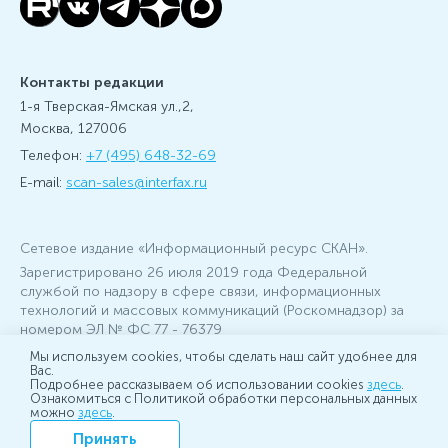
Контакты редакции
1-я Тверская-Ямская ул.,2,
Москва, 127006
Телефон:
+7 (495) 648-32-69
E-mail:
scan-sales@interfax.ru
Сетевое издание «Информационный ресурс СКАН».
Зарегистрировано 26 июля 2019 года Федеральной
службой по надзору в сфере связи, информационных
технологий и массовых коммуникаций (Роскомнадзор) за
номером ЭЛ № ФС 77 - 76379
Учредитель: АО «Информационное агентство Интерфакс»,
Мы используем cookies, чтобы сделать наш сайт удобнее для
Вас.
главный редактор: Игорь Балдынов
Подробнее рассказываем об использовании cookies
здесь
.
Настоящий ресурс может содержать материалы 16+
Ознакомиться с Политикой обработки персональных данных
можно
здесь
.
Принять
© 2007-2026 Интерфакс