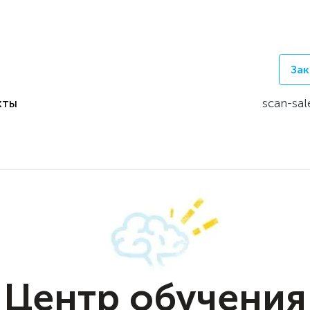
Зак
кты
scan-sal
Центр обучения