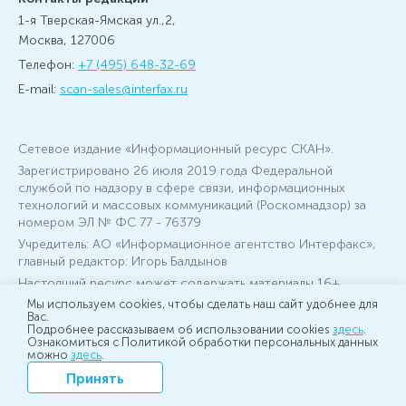
1-я Тверская-Ямская ул.,2,
Москва, 127006
Телефон:
+7 (495) 648-32-69
E-mail:
scan-sales@interfax.ru
Сетевое издание «Информационный ресурс СКАН».
Зарегистрировано 26 июля 2019 года Федеральной
службой по надзору в сфере связи, информационных
технологий и массовых коммуникаций (Роскомнадзор) за
номером ЭЛ № ФС 77 - 76379
Учредитель: АО «Информационное агентство Интерфакс»,
главный редактор: Игорь Балдынов
Настоящий ресурс может содержать материалы 16+
Мы используем cookies, чтобы сделать наш сайт удобнее для
Вас.
© 2007-2026 Интерфакс
Подробнее рассказываем об использовании cookies
здесь
.
Ознакомиться с Политикой обработки персональных данных
можно
здесь
.
Дизайн –
Motka.ru
Принять