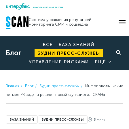
Skip
to
Система управления репутацией
content
мониторинга СМИ и соцмедиа
ВСЕ
БАЗА ЗНАНИЙ
Блог
БУДНИ ПРЕСС-СЛУЖБЫ
УПРАВЛЕНИЕ РИСКАМИ
ЕЩЁ
Главная
Блог
Будни пресс-службы
Инфоповоды: какие
четыре PR-задачи решает новый функционал СКАНа
БАЗА ЗНАНИЙ
БУДНИ ПРЕСС-СЛУЖБЫ
5 минут