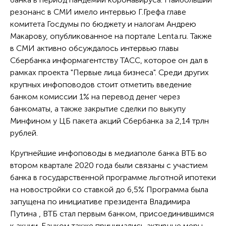
резонанс в СМИ имело интервью Г.Грефа главе
комитета Госдумы по бюджету и налогам Андрею
Макарову, опубликованное на портале Lenta.ru. Также
в СМИ активно обсуждалось интервью главы
Сбербанка информагентству ТАСС, которое он дал в
рамках проекта "Первые лица бизнеса". Среди других
крупных инфоповодов стоит отметить введение
банком комиссии 1% на перевод денег через
банкоматы, а также закрытие сделки по выкупу
Минфином у ЦБ пакета акций Сбербанка за 2,14 трлн
рублей.
Крупнейшие инфоповоды в медиаполе банка ВТБ во
втором квартале 2020 года были связаны с участием
банка в государственной программе льготной ипотеки
на новостройки со ставкой до 6,5% Программа была
запущена по инициативе президента Владимира
Путина , ВТБ стал первым банком, присоединившимся
к акции. Банком также принимались активные меры,