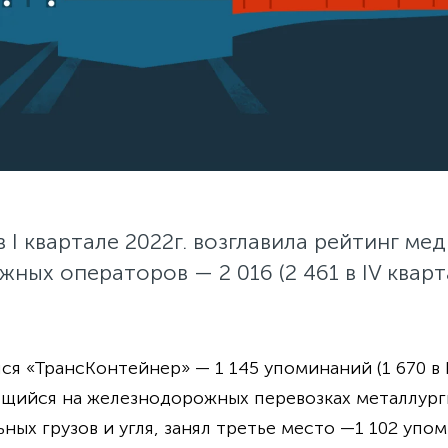
в I квартале 2022г. возглавила рейтинг ме
ных операторов — 2 016 (2 461 в IV кварта
 «ТрансКонтейнер» — 1 145 упоминаний (1 670 в IV
ющийся на железнодорожных перевозках металлурги
ых грузов и угля, занял третье место —1 102 упоми