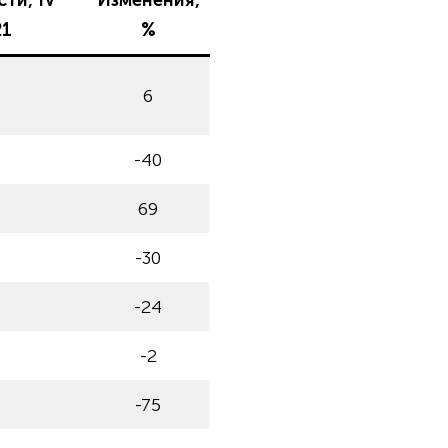
ти, IV
Изменения,
21
%
6
-40
69
-30
-24
-2
-75