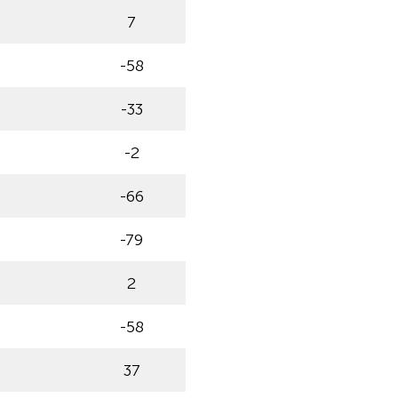
7
-58
-33
-2
-66
-79
2
-58
37