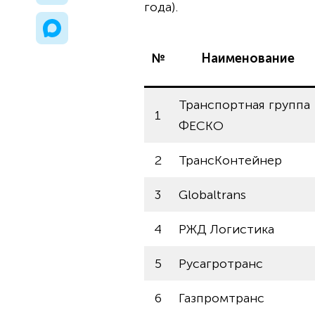
года).
№
Наименование
Транспортная группа
1
ФЕСКО
2
ТрансКонтейнер
3
Globaltrans
4
РЖД Логистика
5
Русагротранс
6
Газпромтранс