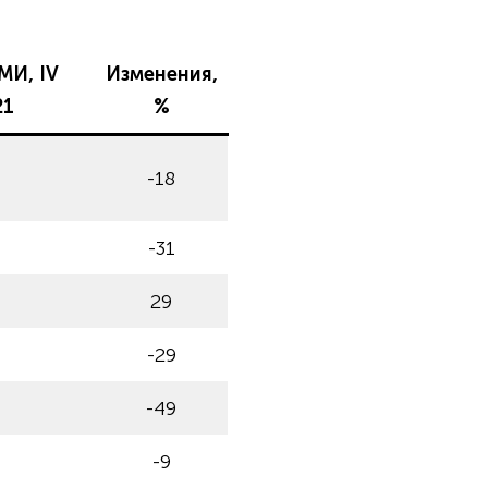
МИ, IV
Изменения,
21
%
-18
-31
29
-29
-49
-9