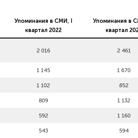
Упоминания в СМИ, I
Упоминания в С
квартал 2022
квартал 20
2 016
2 461
1 145
1 670
1 102
852
809
1 132
592
1 160
543
594