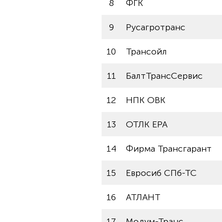
8
ФГК
9
Русагротранс
10
Трансойл
11
БалтТрансСервис
12
НПК ОВК
13
ОТЛК ЕРА
14
Фирма Трансгарант
15
Евросиб СПб-ТС
16
АТЛАНТ
17
Модум-Транс