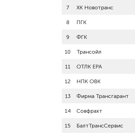
7
ХК Новотранс
8
ПГК
9
ФГК
10
Трансойл
11
ОТЛК ЕРА
12
НПК ОВК
13
Фирма Трансгарант
14
Совфрахт
15
БалтТрансСервис