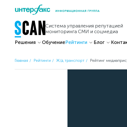
Skip
to
content
Система управления репутацией
мониторинга СМИ и соцмедиа
Решения
Обучение
Рейтинги
Блог
Конта
Главная
Рейтинги
Ж/д транспорт
Рейтинг медиапри