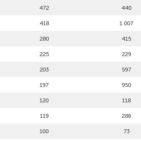
472
440
418
1 007
280
415
225
229
203
597
197
950
120
118
119
286
100
73