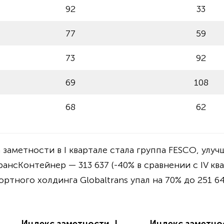
92
33
77
59
73
92
69
108
68
62
заметности в I квартале стала группа FESCO, улуч
ансКонтейнер — 313 637 (-40% в сравнении с IV ква
тного холдинга Globaltrans упал на 70% до 251 64