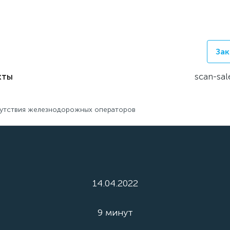
Зак
кты
scan-sal
сутствия железнодорожных операторов
14.04.2022
9 минут