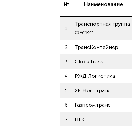
№
Наименование
Транспортная группа
1
ФЕСКО
2
ТрансКонтейнер
3
Globaltrans
4
РЖД Логистика
5
ХК Новотранс
6
Газпромтранс
7
ПГК