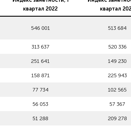
Индекс заметности, I
Индекс заметнос
квартал 2022
квартал 20
546 001
513 684
313 637
520 336
251 641
149 230
158 871
225 943
77 734
102 565
56 053
57 367
51 288
209 278