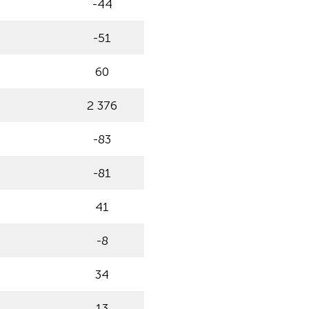
-44
-51
60
2 376
-83
-81
41
-8
34
13