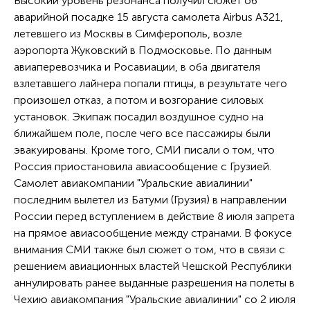
Высокий уровень резонанса получил сюжет об
аварийной посадке 15 августа самолета Airbus A321,
летевшего из Москвы в Симферополь, возле
аэропорта Жуковский в Подмосковье. По данным
авиаперевозчика и Росавиации, в оба двигателя
взлетавшего лайнера попали птицы, в результате чего
произошел отказ, а потом и возгорание силовых
установок. Экипаж посадил воздушное судно на
ближайшем поле, после чего все пассажиры были
эвакуированы. Кроме того, СМИ писали о том, что
Россия приостановила авиасообщение с Грузией.
Самолет авиакомпании "Уральские авиалинии"
последним вылетел из Батуми (Грузия) в направлении
России перед вступлением в действие 8 июля запрета
на прямое авиасообщение между странами. В фокусе
внимания СМИ также был сюжет о том, что в связи с
решением авиационных властей Чешской Республики
аннулировать ранее выданные разрешения на полеты в
Чехию авиакомпания "Уральские авиалинии" со 2 июля