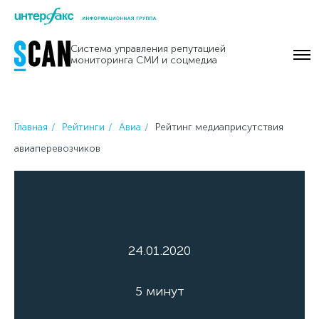
Skip
to
Система управления репутацией
content
мониторинга СМИ и соцмедиа
Главная
Рейтинги
Авиа
Рейтинг медиаприсутствия
авиаперевозчиков
24.01.2020
5 минут