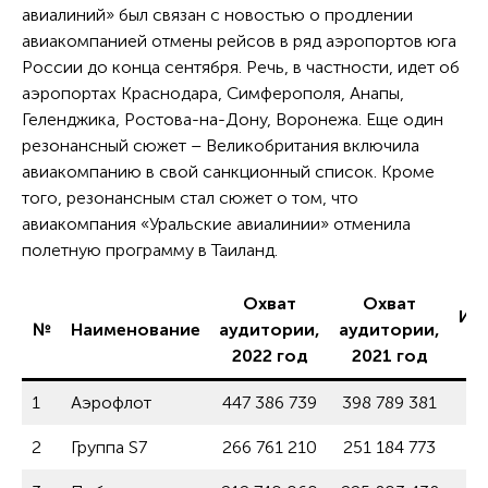
авиалиний» был связан с новостью о продлении
авиакомпанией отмены рейсов в ряд аэропортов юга
России до конца сентября. Речь, в частности, идет об
аэропортах Краснодара, Симферополя, Анапы,
Геленджика, Ростова-на-Дону, Воронежа. Еще один
резонансный сюжет – Великобритания включила
авиакомпанию в свой санкционный список. Кроме
того, резонансным стал сюжет о том, что
авиакомпания «Уральские авиалинии» отменила
полетную программу в Таиланд.
Охват
Охват
Из
№
Наименование
аудитории,
аудитории,
2022 год
2021 год
1
Аэрофлот
447 386 739
398 789 381
2
Группа S7
266 761 210
251 184 773