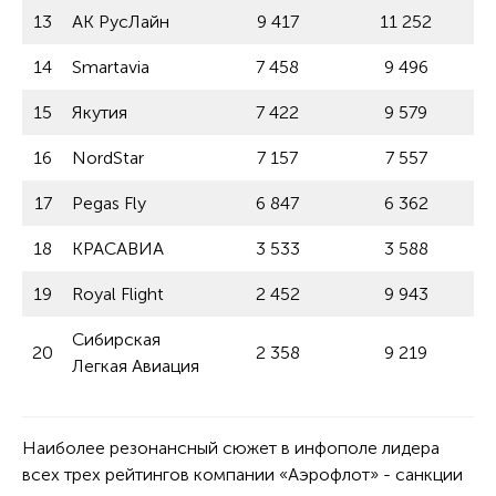
13
АК РусЛайн
9 417
11 252
14
Smartavia
7 458
9 496
15
Якутия
7 422
9 579
16
NordStar
7 157
7 557
17
Pegas Fly
6 847
6 362
18
КРАСАВИА
3 533
3 588
19
Royal Flight
2 452
9 943
Сибирская
20
2 358
9 219
Легкая Авиация
Наиболее резонансный сюжет в инфополе лидера
всех трех рейтингов компании «Аэрофлот» - санкции