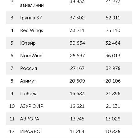
2
39 933
41 277
авиалинии
3
Группа S7
37 302
52 911
4
Red Wings
33 211
25 110
5
Ютэйр
30 834
32 464
6
NordWind
28 537
36 013
7
Россия
27 167
32 978
8
Азимут
20 609
20 106
9
Победа
16 683
21 896
10
АЗУР ЭЙР
16 621
21 131
11
АВРОРА
13 745
13 028
12
ИРАЭРО
11 264
10 828