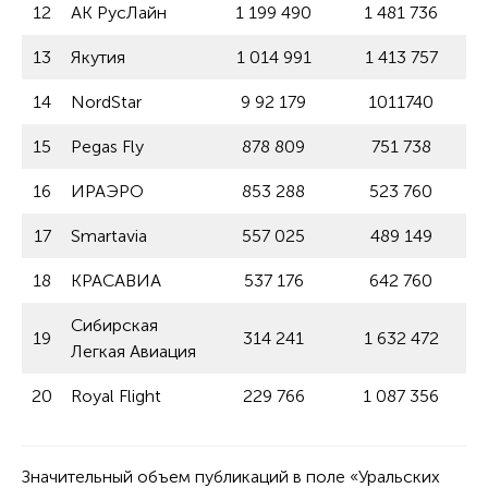
12
АК РусЛайн
1 199 490
1 481 736
13
Якутия
1 014 991
1 413 757
14
NordStar
9 92 179
1011740
15
Pegas Fly
878 809
751 738
16
ИРАЭРО
853 288
523 760
17
Smartavia
557 025
489 149
18
КРАСАВИА
537 176
642 760
Сибирская
19
314 241
1 632 472
Легкая Авиация
20
Royal Flight
229 766
1 087 356
Значительный объем публикаций в поле «Уральских