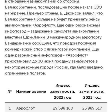
в отношении авиакомпании со стороны
Великобритании, последовавшие после начала СВО
на Украине. Премьер страны, Б. Джонсон заявил, что
Великобритания больше не будет принимать рейсы
авиакомпании «Аэрофлот». Еще один резонансный
инфоповод – задержание самолета авиакомпании
властями Шри-Ланки. В международном аэропорту
Бандаранаике сообщили, что поводом послужил
коммерческий спор с лизинговой компанией. Еще
один резонансный инфоповод - «Аэрофлот»
приостановил до 30 июня продажу авиабилетов в
некоторые южные города России, где было введено
ограничение полетов.
Индекс
Индекс
И
№
Наименование
заметности,
заметности,
2022 год
2021 год
1
Аэрофлот
29 698 168
25 989 517