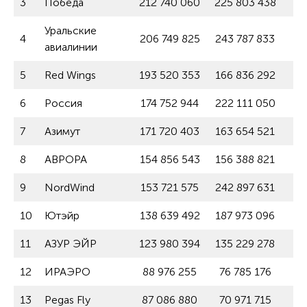
3
Победа
212 740 060
225 803 438
Уральские
4
206 749 825
243 787 833
авиалинии
5
Red Wings
193 520 353
166 836 292
6
Россия
174 752 944
222 111 050
7
Азимут
171 720 403
163 654 521
8
АВРОРА
154 856 543
156 388 821
9
NordWind
153 721 575
242 897 631
10
Ютэйр
138 639 492
187 973 096
11
АЗУР ЭЙР
123 980 394
135 229 278
12
ИРАЭРО
88 976 255
76 785 176
13
Pegas Fly
87 086 880
70 971 715