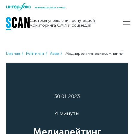
Skip
to
Система управления репутацией
content
мониторинга СМИ и соцмедиа
Главная
Рейтинги
Авиа
Медиарейтинг авиакомпаний
30.01.2023
4 минуты
Медиарейтинг