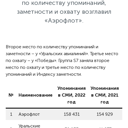
по количеству упоминаний,
заметности и охвату возглавил
«Аэрофлот».
Второе место по количеству упоминаний и
заметности – у «Уральских авиалиний». Третье место
по охвату – у «Победы». Группа S7 заняла второе
место по охвату и третье место по количеству
упоминаний и Индексу заметности.
Упоминания
Упоминания
И
№
Наименование
в СМИ, 2022
в СМИ, 2021
год
год
1
Аэрофлот
158 431
154 929
Уральские