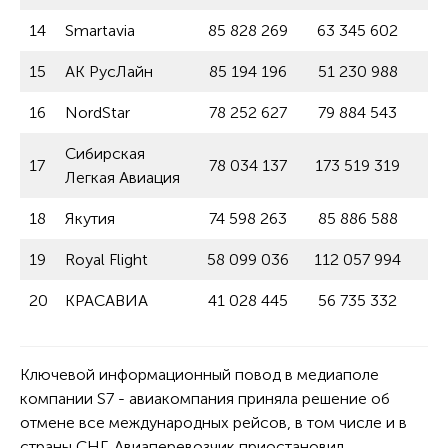
14
Smartavia
85 828 269
63 345 602
15
АК РусЛайн
85 194 196
51 230 988
16
NordStar
78 252 627
79 884 543
Сибирская
17
78 034 137
173 519 319
Легкая Авиация
18
Якутия
74 598 263
85 886 588
19
Royal Flight
58 099 036
112 057 994
20
КРАСАВИА
41 028 445
56 735 332
Ключевой информационный повод в медиаполе
компании S7 - авиакомпания приняла решение об
отмене все международных рейсов, в том числе и в
страны СНГ. Авиаперевозчик приостановил