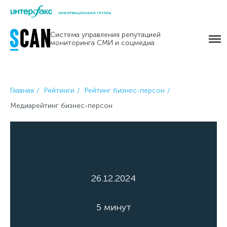
Skip
to
Система управления репутацией
content
мониторинга СМИ и соцмедиа
Главная
Рейтинги
Рейтинг бизнес-персон
Медиарейтинг бизнес-персон
26.12.2024
5 минут