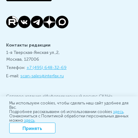
Контакты редакции
1-я Тверская-Ямская ул.,2,
Москва, 127006
Телефон:
+7 (495) 648-32-69
E-mail:
scan-sales@interfax.ru
Сетевое издание «Информационный ресурс СКАН».
Мы используем cookies, чтобы сделать наш сайт удобнее для
Зарегистрировано 26 июля 2019 года Федеральной
Вас.
службой по надзору в сфере связи, информационных
Подробнее рассказываем об использовании cookies
здесь
.
технологий и массовых коммуникаций (Роскомнадзор) за
Ознакомиться с Политикой обработки персональных данных
можно
здесь
.
номером ЭЛ № ФС 77 - 76379
Принять
Учредитель: АО «Информационное агентство Интерфакс»,
главный редактор: Игорь Балдынов