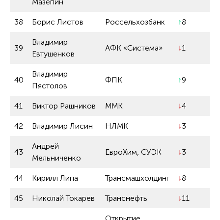
Мазепин
38
Борис Листов
Россельхозбанк
↑
8
Владимир
39
АФК «Система»
↓
1
Евтушенков
Владимир
40
ФПК
↑
9
Пястолов
41
Виктор Рашников
ММК
↓
4
42
Владимир Лисин
НЛМК
↓
3
Андрей
43
ЕвроХим, СУЭК
↓
3
Мельниченко
44
Кирилл Липа
Трансмашхолдинг
↓
8
45
Николай Токарев
Транснефть
↓
11
Открытие