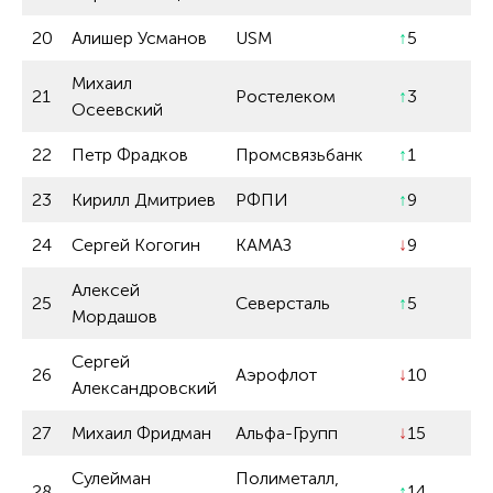
20
Алишер Усманов
USM
↑
5
Михаил
21
Ростелеком
↑
3
Осеевский
22
Петр Фрадков
Промсвязьбанк
↑
1
23
Кирилл Дмитриев
РФПИ
↑
9
24
Сергей Когогин
КАМАЗ
↓
9
Алексей
25
Северсталь
↑
5
Мордашов
Сергей
26
Аэрофлот
↓
10
Александровский
27
Михаил Фридман
Альфа-Групп
↓
15
Сулейман
Полиметалл,
28
↑
14