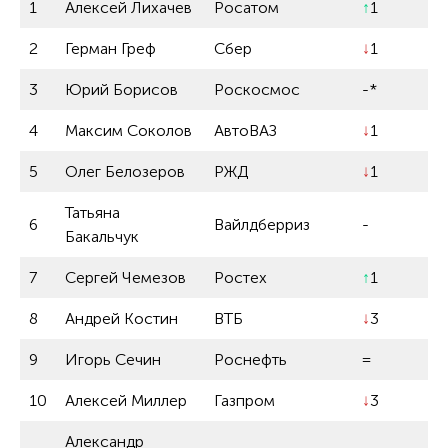
1
Алексей Лихачев
Росатом
↑
1
2
Герман Греф
Сбер
↓
1
3
Юрий Борисов
Роскосмос
-*
4
Максим Соколов
АвтоВАЗ
↓
1
5
Олег Белозеров
РЖД
↓
1
Татьяна
6
Вайлдберриз
-
Бакальчук
7
Сергей Чемезов
Ростех
↑
1
8
Андрей Костин
ВТБ
↓
3
9
Игорь Сечин
Роснефть
=
10
Алексей Миллер
Газпром
↓
3
Александр