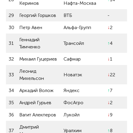
Керимов
Нафта-Москва
29
Георгий Горшков
ВТБ
-
30
Петр Авен
Альфа-Групп
↓
2
Геннадий
31
Трансойл
↑
4
Тимченко
32
Михаил Гуцериев
Сафмар
↓
1
Леонид
33
Новатэк
↓
22
Михельсон
34
Аркадий Волож
Яндекс
↑
7
35
Андрей Гурьев
ФосАгро
↓
2
36
Вагит Алекперов
Лукойл
↓
9
Дмитрий
37
Уралхим
↑
8