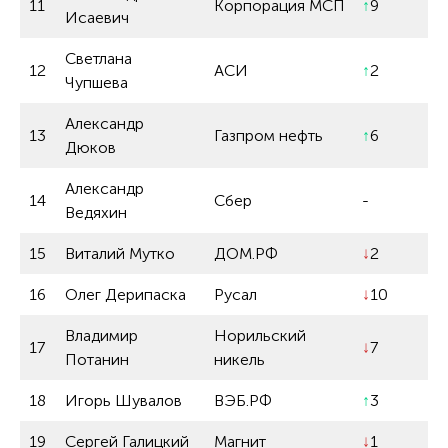
11
Корпорация МСП
↑
9
Исаевич
Светлана
12
АСИ
↑
2
Чупшева
Александр
13
Газпром нефть
↑
6
Дюков
Александр
14
Сбер
-
Ведяхин
15
Виталий Мутко
ДОМ.РФ
↓
2
16
Олег Дерипаска
Русал
↓
10
Владимир
Норильский
17
↓
7
Потанин
никель
18
Игорь Шувалов
ВЭБ.РФ
↑
3
19
Сергей Галицкий
Магнит
↓
1