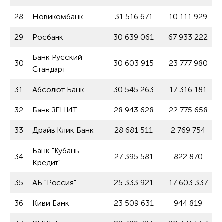
28
Новикомбанк
31 516 671
10 111 929
29
Росбанк
30 639 061
67 933 222
Банк Русский
30
30 603 915
23 777 980
Стандарт
31
Абсолют Банк
30 545 263
17 316 181
32
Банк ЗЕНИТ
28 943 628
22 775 658
33
Драйв Клик Банк
28 681 511
2 769 754
Банк "Кубань
34
27 395 581
822 870
Кредит"
35
АБ "Россия"
25 333 921
17 603 337
36
Киви Банк
23 509 631
944 819