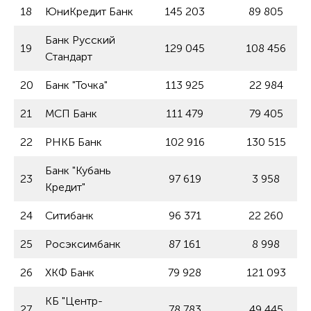
18
ЮниКредит Банк
145 203
89 805
Банк Русский
19
129 045
108 456
Стандарт
20
Банк "Точка"
113 925
22 984
21
МСП Банк
111 479
79 405
22
РНКБ Банк
102 916
130 515
Банк "Кубань
23
97 619
3 958
Кредит"
24
Ситибанк
96 371
22 260
25
Росэксимбанк
87 161
8 998
26
ХКФ Банк
79 928
121 093
КБ "Центр-
27
78 783
49 445