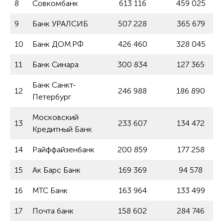
8
Совкомбанк
613 116
459 025
9
Банк УРАЛСИБ
507 228
365 679
10
Банк ДОМ.РФ
426 460
328 045
11
Банк Синара
300 834
127 365
Банк Санкт-
12
246 988
186 890
Петербург
Московский
13
233 607
134 472
Кредитный Банк
14
Райффайзенбанк
200 859
177 258
15
Ак Барс Банк
169 369
94 578
16
МТС Банк
163 964
133 499
17
Почта банк
158 602
284 746