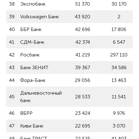
38
Экспобанк
51 370
30 170
39
Volkswagen Банк
43 920
2
40
ББР Банк
42 696
17 806
41
СДМ-Банк
42 374
6 547
42
Росбанк
41 219
297 110
43
Банк ЗЕНИТ
39 367
34 586
44
Фора-Банк
29 056
13 463
Дальневосточный
45
28 533
11 541
банк
46
ВБРР
23 424
9 976
47
Киви Банк
22 695
3 070
48
Банк ТРАСТ
22 525
41 403