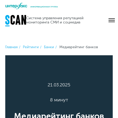
Skip
to
Система управления репутацией
content
мониторинга СМИ и соцмедиа
Главная
Рейтинги
Банки
Медиарейтинг банков
21.03.2025
8 минут
Медиарейтинг банков