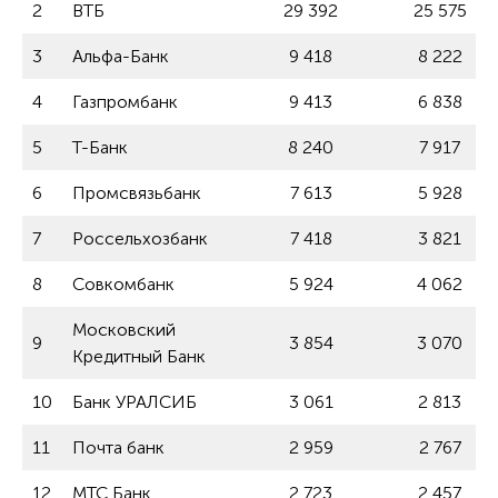
2
ВТБ
29 392
25 575
3
Альфа-Банк
9 418
8 222
4
Газпромбанк
9 413
6 838
5
Т-Банк
8 240
7 917
6
Промсвязьбанк
7 613
5 928
7
Россельхозбанк
7 418
3 821
8
Совкомбанк
5 924
4 062
Московский
9
3 854
3 070
Кредитный Банк
10
Банк УРАЛСИБ
3 061
2 813
11
Почта банк
2 959
2 767
12
МТС Банк
2 723
2 457