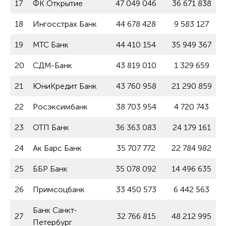
17
ФК Открытие
47 049 046
36 671 838
18
Ингосстрах Банк
44 678 428
9 583 127
19
МТС Банк
44 410 154
35 949 367
20
СДМ-Банк
43 819 010
1 329 659
21
ЮниКредит Банк
43 760 958
21 290 859
22
Росэксимбанк
38 703 954
4 720 743
23
ОТП Банк
36 363 083
24 179 161
24
Ак Барс Банк
35 707 772
22 784 982
25
ББР Банк
35 078 092
14 496 635
26
Примсоцбанк
33 450 573
6 442 563
Банк Санкт-
27
32 766 815
48 212 995
Петербург