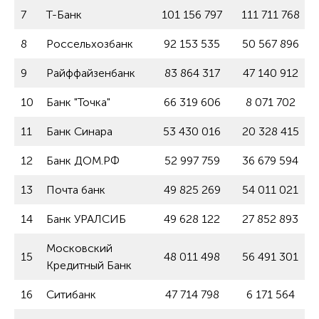
7
Т-Банк
101 156 797
111 711 768
8
Россельхозбанк
92 153 535
50 567 896
9
Райффайзенбанк
83 864 317
47 140 912
10
Банк "Точка"
66 319 606
8 071 702
11
Банк Синара
53 430 016
20 328 415
12
Банк ДОМ.РФ
52 997 759
36 679 594
13
Почта банк
49 825 269
54 011 021
14
Банк УРАЛСИБ
49 628 122
27 852 893
Московский
15
48 011 498
56 491 301
Кредитный Банк
16
Ситибанк
47 714 798
6 171 564