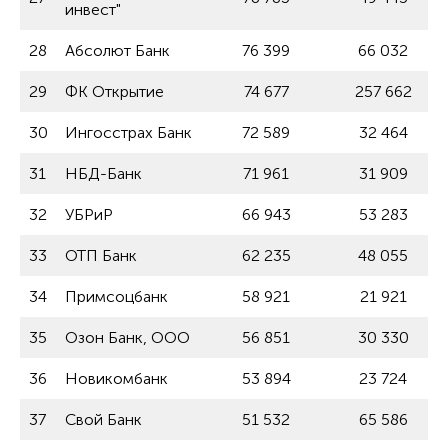
инвест"
28
Абсолют Банк
76 399
66 032
29
ФК Открытие
74 677
257 662
30
Ингосстрах Банк
72 589
32 464
31
НБД-Банк
71 961
31 909
32
УБРиР
66 943
53 283
33
ОТП Банк
62 235
48 055
34
Примсоцбанк
58 921
21 921
35
Озон Банк, ООО
56 851
30 330
36
Новикомбанк
53 894
23 724
37
Свой Банк
51 532
65 586