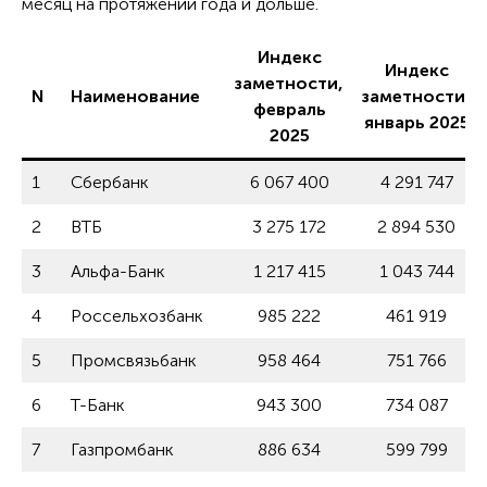
месяц на протяжении года и дольше.
Индекс
Индекс
заметности,
N
Наименование
заметности,
февраль
январь 2025
2025
1
Сбербанк
6 067 400
4 291 747
2
ВТБ
3 275 172
2 894 530
3
Альфа-Банк
1 217 415
1 043 744
4
Россельхозбанк
985 222
461 919
5
Промсвязьбанк
958 464
751 766
6
Т-Банк
943 300
734 087
7
Газпромбанк
886 634
599 799