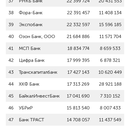
37
РНКБ Банк
22 399 724
20 431 553
38
Фора-Банк
22 391 457
11 408 134
39
Экспобанк
22 332 597
15 596 185
40
Озон Банк, ООО
21 684 886
11 571 704
41
МСП Банк
18 834 774
8 659 533
42
Цифра Банк
17 999 395
6 878 321
43
Транскапиталбанк
17 427 143
10 620 449
44
ХКФ Банк
17 313 269
28 921 188
45
БайкалИнвестБанк
17 041 690
7 310 152
46
УБРиР
15 813 540
8 007 433
47
Банк ТРАСТ
14 708 057
11 437 549