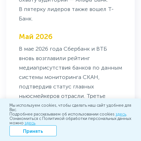
В пятерку лидеров также вошел Т-
Банк.
Май 2026
В мае 2026 года Сбербанк и ВТБ
вновь возглавили рейтинг
медиаприсутствия банков по данным
системы мониторинга СКАН,
подтвердив статус главных
ньюсмейкеров отрасли. Третье
место по количеству упоминаний
Мы используем cookies, чтобы сделать наш сайт удобнее для
Вас.
занял Альфа-Банк, по показателю
Подробнее рассказываем об использовании cookies
здесь
.
Ознакомиться с Политикой обработки персональных данных
можно
здесь
.
Индекса заметности – Т-Банк, по
Принять
охвату аудитории – ПСБ. В пятерку