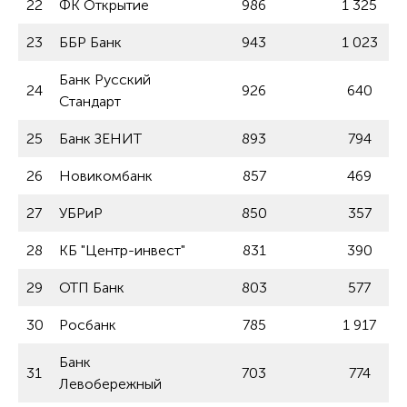
22
ФК Открытие
986
1 325
23
ББР Банк
943
1 023
Банк Русский
24
926
640
Стандарт
25
Банк ЗЕНИТ
893
794
26
Новикомбанк
857
469
27
УБРиР
850
357
28
КБ "Центр-инвест"
831
390
29
ОТП Банк
803
577
30
Росбанк
785
1 917
Банк
31
703
774
Левобережный