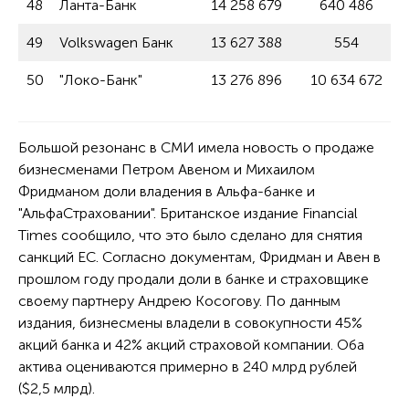
48
Ланта-Банк
14 258 679
640 486
49
Volkswagen Банк
13 627 388
554
50
"Локо-Банк"
13 276 896
10 634 672
Большой резонанс в СМИ имела новость о продаже
бизнесменами Петром Авеном и Михаилом
Фридманом доли владения в Альфа-банке и
"АльфаСтраховании". Британское издание Financial
Times сообщило, что это было сделано для снятия
санкций ЕС. Согласно документам, Фридман и Авен в
прошлом году продали доли в банке и страховщике
своему партнеру Андрею Косогову. По данным
издания, бизнесмены владели в совокупности 45%
акций банка и 42% акций страховой компании. Оба
актива оцениваются примерно в 240 млрд рублей
($2,5 млрд).