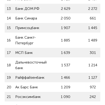
13
Банк ДОМ.РФ
2 629
2 272
14
Банк Синара
2 050
661
15
Примсоцбанк
1 907
1 445
Банк Санкт-
16
1 885
1 489
Петербург
17
МСП Банк
1 639
301
Дальневосточный
18
1 537
1 214
банк
19
Райффайзенбанк
1 466
1 127
20
Ак Барс Банк
1 209
972
21
Росэксимбанк
1 090
242