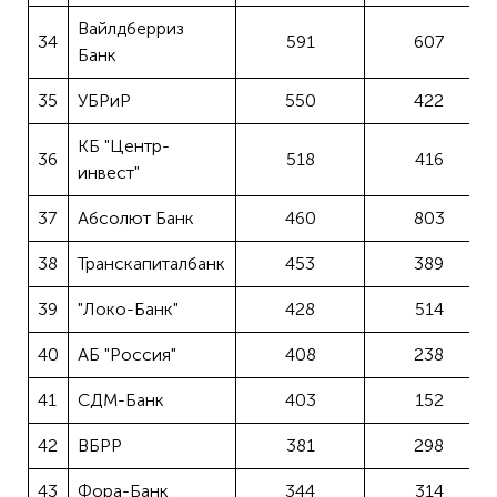
Вайлдберриз
34
591
607
Банк
35
УБРиР
550
422
КБ "Центр-
36
518
416
инвест"
37
Абсолют Банк
460
803
38
Транскапиталбанк
453
389
39
"Локо-Банк"
428
514
40
АБ "Россия"
408
238
41
СДМ-Банк
403
152
42
ВБРР
381
298
43
Фора-Банк
344
314