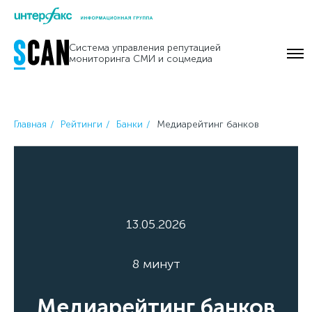
Skip
to
Система управления репутацией
content
мониторинга СМИ и соцмедиа
Главная
Рейтинги
Банки
Медиарейтинг банков
13.05.2026
8 минут
Медиарейтинг банков