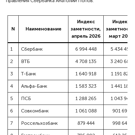
правления Сбербанка Анатолий Попов.
Индекс
Индекс
N
Наименование
заметности,
заметности
апрель 2026
март 2026
1
Сбербанк
6 994 448
5 434 452
2
ВТБ
4 708 135
3 240 686
3
Т-Банк
1 640 918
1 191 820
4
Альфа-Банк
1 583 323
1 441 183
5
ПСБ
1 288 265
1 043 949
6
Совкомбанк
1 061 088
901 699
7
Россельхозбанк
879 444
998 643