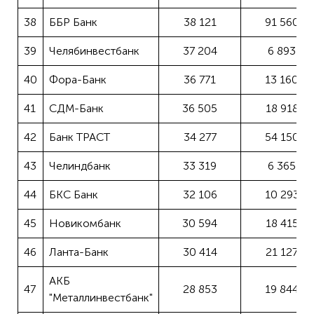
38
ББР Банк
38 121
91 560
39
Челябинвестбанк
37 204
6 893
40
Фора-Банк
36 771
13 160
41
СДМ-Банк
36 505
18 918
42
Банк ТРАСТ
34 277
54 150
43
Челиндбанк
33 319
6 365
44
БКС Банк
32 106
10 293
45
Новикомбанк
30 594
18 415
46
Ланта-Банк
30 414
21 127
АКБ
47
28 853
19 844
"Металлинвестбанк"