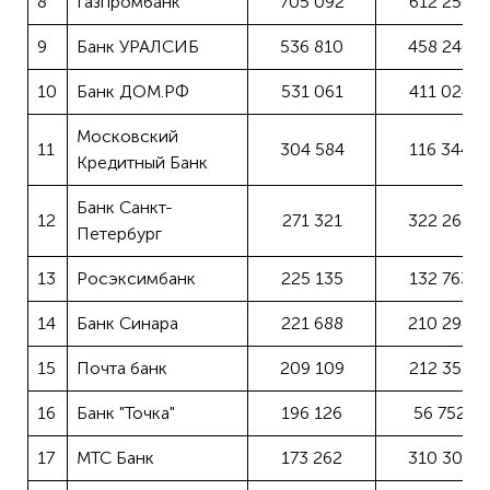
8
Газпромбанк
705 092
612 256
9
Банк УРАЛСИБ
536 810
458 246
10
Банк ДОМ.РФ
531 061
411 024
Московский
11
304 584
116 344
Кредитный Банк
Банк Санкт-
12
271 321
322 268
Петербург
13
Росэксимбанк
225 135
132 763
14
Банк Синара
221 688
210 298
15
Почта банк
209 109
212 352
16
Банк "Точка"
196 126
56 752
17
МТС Банк
173 262
310 305