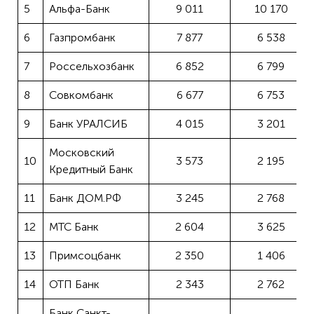
5
Альфа-Банк
9 011
10 170
6
Газпромбанк
7 877
6 538
7
Россельхозбанк
6 852
6 799
8
Совкомбанк
6 677
6 753
9
Банк УРАЛСИБ
4 015
3 201
Московский
10
3 573
2 195
Кредитный Банк
11
Банк ДОМ.РФ
3 245
2 768
12
МТС Банк
2 604
3 625
13
Примсоцбанк
2 350
1 406
14
ОТП Банк
2 343
2 762
Банк Санкт-