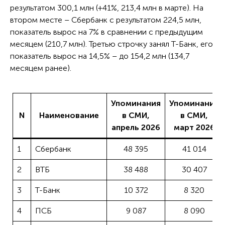
результатом 300,1 млн (+41%, 213,4 млн в марте). На
втором месте – Сбербанк с результатом 224,5 млн,
показатель вырос на 7% в сравнении с предыдущим
месяцем (210,7 млн). Третью строчку занял Т-Банк, его
показатель вырос на 14,5% – до 154,2 млн (134,7
месяцем ранее).
Упоминания
Упоминания
N
Наименование
в СМИ,
в СМИ,
апрель 2026
март 2026
1
Сбербанк
48 395
41 014
2
ВТБ
38 488
30 407
3
Т-Банк
10 372
8 320
4
ПСБ
9 087
8 090