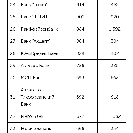
24
Банк "Точка"
914
492
25
Банк ЗЕНИТ
902
920
26
Райффайзенбанк
884
1 392
27
Банк "Акцепт"
864
304
28
ЮниКредит Банк
829
402
29
Ак Барс Банк
788
385
30
МСП Банк
693
668
Азиатско-
31
Тихоокеанский
692
918
Банк
32
Инго Банк
672
1 082
33
Новикомбанк
668
354