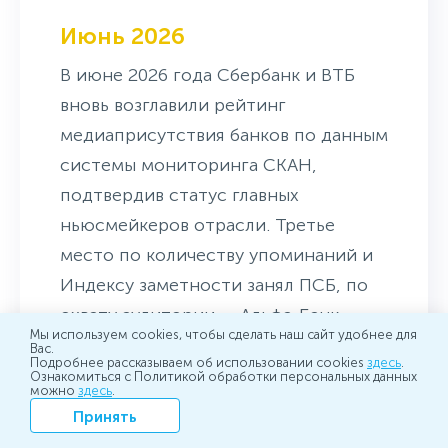
Июнь 2026
В июне 2026 года Сбербанк и ВТБ
вновь возглавили рейтинг
медиаприсутствия банков по данным
системы мониторинга СКАН,
подтвердив статус главных
ньюсмейкеров отрасли. Третье
место по количеству упоминаний и
Индексу заметности занял ПСБ, по
охвату аудитории — Альфа-Банк.
Мы используем cookies, чтобы сделать наш сайт удобнее для
В пятерку лидеров также вошел Т-
Вас.
Подробнее рассказываем об использовании cookies
здесь
.
Банк.
Ознакомиться с Политикой обработки персональных данных
можно
здесь
.
Принять
Май 2026