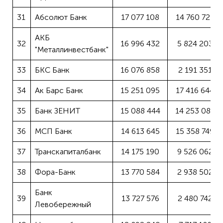
31
Абсолют Банк
17 077 108
14 760 721
АКБ
32
16 996 432
5 824 203
"Металлинвестбанк"
33
БКС Банк
16 076 858
2 191 351
34
Ак Барс Банк
15 251 095
17 416 644
35
Банк ЗЕНИТ
15 088 444
14 253 084
36
МСП Банк
14 613 645
15 358 749
37
Транскапиталбанк
14 175 190
9 526 062
38
Фора-Банк
13 770 584
2 938 502
Банк
39
13 727 576
2 480 742
Левобережный