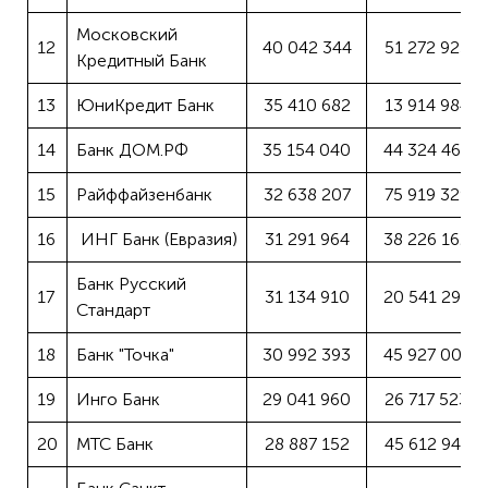
Московский
12
40 042 344
51 272 925
Кредитный Банк
13
ЮниКредит Банк
35 410 682
13 914 984
14
Банк ДОМ.РФ
35 154 040
44 324 469
15
Райффайзенбанк
32 638 207
75 919 329
16
ИНГ Банк (Евразия)
31 291 964
38 226 162
Банк Русский
17
31 134 910
20 541 295
Стандарт
18
Банк "Точка"
30 992 393
45 927 001
19
Инго Банк
29 041 960
26 717 523
20
МТС Банк
28 887 152
45 612 941