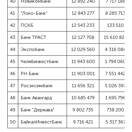
40
Новикомбанк
12 892 240
7 717 188
41
"Локо-Банк"
12 843 277
8 285 713
42
ПСКБ
12 543 233
133 510
43
Банк ТРАСТ
12 127 708
15 610 829
44
Экспобанк
12 029 560
4 316 084
45
Челябинвестбанк
11 943 600
1 794 060
46
РН Банк
11 903 001
7 551 442
47
Росэксимбанк
11 656 321
5 026 397
48
Банк Авангард
10 685 479
1 695 796
49
Банк "Держава"
9 802 735
738 200
50
БайкалИнвестБанк
9 716 421
5 317 367