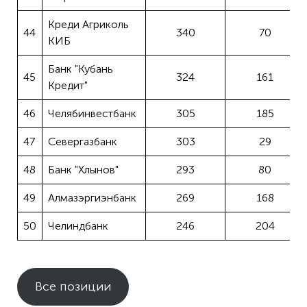
Креди Агриколь
44
340
70
КИБ
Банк "Кубань
45
324
161
Кредит"
46
Челябинвестбанк
305
185
47
Севергазбанк
303
29
48
Банк "Хлынов"
293
80
49
Алмазэргиэнбанк
269
168
50
Челиндбанк
246
204
Все позиции