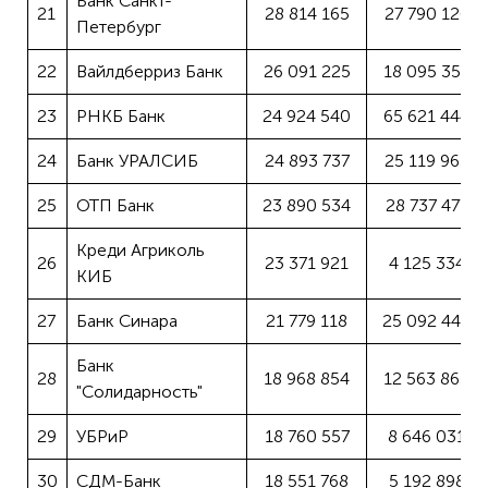
Банк Санкт-
21
28 814 165
27 790 126
Петербург
22
Вайлдберриз Банк
26 091 225
18 095 355
23
РНКБ Банк
24 924 540
65 621 444
24
Банк УРАЛСИБ
24 893 737
25 119 965
25
ОТП Банк
23 890 534
28 737 477
Креди Агриколь
26
23 371 921
4 125 334
КИБ
27
Банк Синара
21 779 118
25 092 444
Банк
28
18 968 854
12 563 863
"Солидарность"
29
УБРиР
18 760 557
8 646 031
30
СДМ-Банк
18 551 768
5 192 898