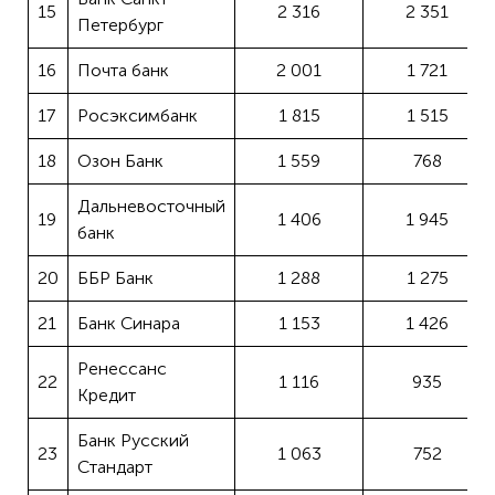
15
2 316
2 351
Петербург
16
Почта банк
2 001
1 721
17
Росэксимбанк
1 815
1 515
18
Озон Банк
1 559
768
Дальневосточный
19
1 406
1 945
банк
20
ББР Банк
1 288
1 275
21
Банк Синара
1 153
1 426
Ренессанс
22
1 116
935
Кредит
Банк Русский
23
1 063
752
Стандарт