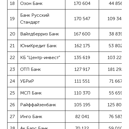
18
Озон Банк
170 604
44 856
Банк Русский
19
170 547
109 345
Стандарт
20
Вайлдберриз Банк
167 600
38 839
21
ЮниКредит Банк
162 175
53 802
22
КБ "Центр-инвест"
135 619
103 223
23
ОТП Банк
127 917
181 292
24
УБРиР
111 551
71 667
25
МСП Банк
110 370
55 659
26
Райффайзенбанк
105 195
125 805
27
Инго Банк
82 041
76 583
28
Ак Барс Банк
70 122
59 010