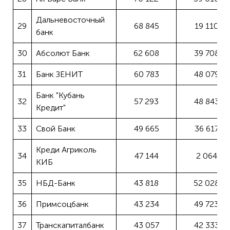
Дальневосточный
29
68 845
19 110
банк
30
Абсолют Банк
62 608
39 708
31
Банк ЗЕНИТ
60 783
48 079
Банк "Кубань
32
57 293
48 843
Кредит"
33
Свой Банк
49 665
36 617
Креди Агриколь
34
47 144
2 064
КИБ
35
НБД-Банк
43 818
52 028
36
Примсоцбанк
43 234
49 723
37
Транскапиталбанк
43 057
42 333