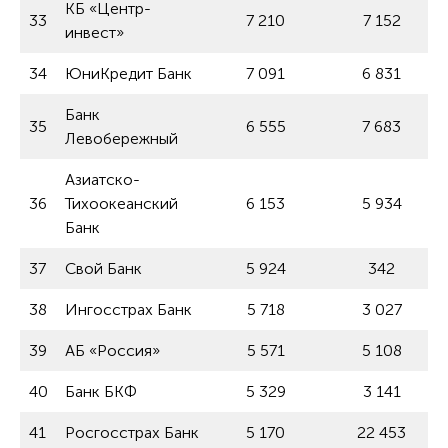
КБ «Центр-
33
7 210
7 152
инвест»
34
ЮниКредит Банк
7 091
6 831
Банк
35
6 555
7 683
Левобережный
Азиатско-
36
Тихоокеанский
6 153
5 934
Банк
37
Свой Банк
5 924
342
38
Ингосстрах Банк
5 718
3 027
39
АБ «Россия»
5 571
5 108
40
Банк БКФ
5 329
3 141
41
Росгосстрах Банк
5 170
22 453