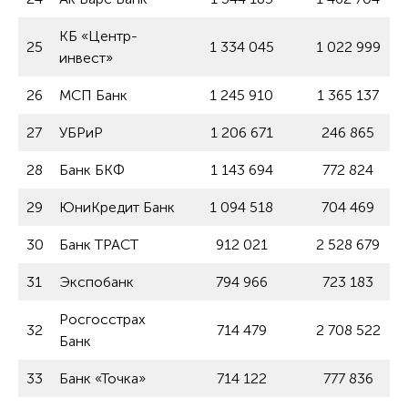
КБ «Центр-
25
1 334 045
1 022 999
инвест»
26
МСП Банк
1 245 910
1 365 137
27
УБРиР
1 206 671
246 865
28
Банк БКФ
1 143 694
772 824
29
ЮниКредит Банк
1 094 518
704 469
30
Банк ТРАСТ
912 021
2 528 679
31
Экспобанк
794 966
723 183
Росгосстрах
32
714 479
2 708 522
Банк
33
Банк «Точка»
714 122
777 836