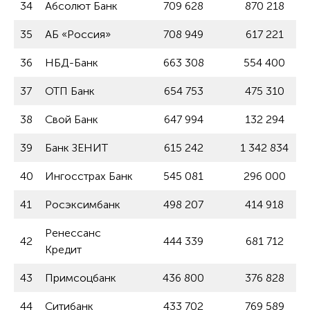
34
Абсолют Банк
709 628
870 218
35
АБ «Россия»
708 949
617 221
36
НБД-Банк
663 308
554 400
37
ОТП Банк
654 753
475 310
38
Свой Банк
647 994
132 294
39
Банк ЗЕНИТ
615 242
1 342 834
40
Ингосстрах Банк
545 081
296 000
41
Росэксимбанк
498 207
414 918
Ренессанс
42
444 339
681 712
Кредит
43
Примсоцбанк
436 800
376 828
44
Ситибанк
433 702
769 589