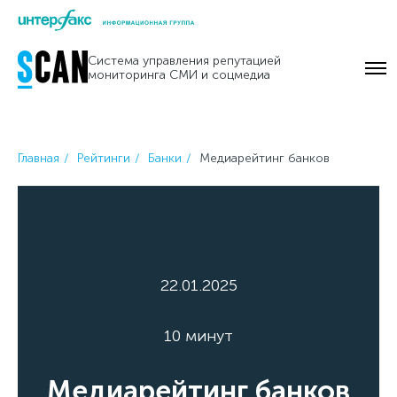
Skip
to
Система управления репутацией
content
мониторинга СМИ и соцмедиа
Главная
Рейтинги
Банки
Медиарейтинг банков
22.01.2025
10 минут
Медиарейтинг банков