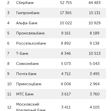
2
Сбербанк
52 755
44 483
3
Газпромбанк
17 365
15 131
4
Альфа-Банк
10 022
10 929
5
Промсвязьбанк
9 161
8 189
6
Россельхозбанк
8 892
9 138
7
Т-Банк
8 346
10 513
8
Совкомбанк
5 073
5 043
9
Почта банк
4 712
3 495
10
Примсоцбанк
4 006
2 964
11
МТС Банк
3 617
3 760
Московский
12
3 411
4 105
Кредитный Банк