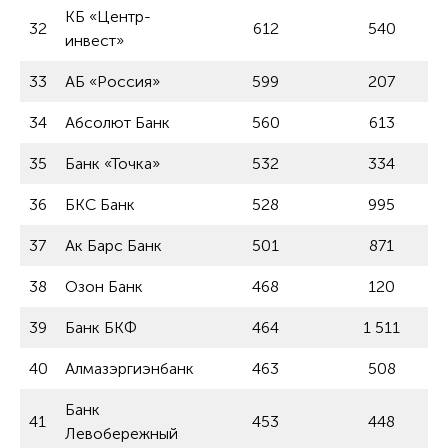
КБ «Центр-
32
612
540
инвест»
33
АБ «Россия»
599
207
34
Абсолют Банк
560
613
35
Банк «Точка»
532
334
36
БКС Банк
528
995
37
Ак Барс Банк
501
871
38
Озон Банк
468
120
39
Банк БКФ
464
1 511
40
Алмазэргиэнбанк
463
508
Банк
41
453
448
Левобережный