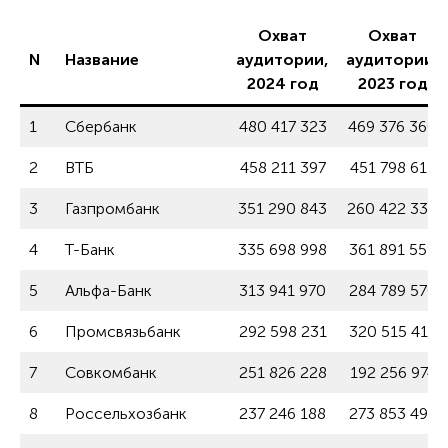
Охват
Охват
N
Название
аудитории,
аудитории,
2024 год
2023 год
1
Сбербанк
480 417 323
469 376 360
2
ВТБ
458 211 397
451 798 615
3
Газпромбанк
351 290 843
260 422 330
4
Т-Банк
335 698 998
361 891 559
5
Альфа-Банк
313 941 970
284 789 570
6
Промсвязьбанк
292 598 231
320 515 414
7
Совкомбанк
251 826 228
192 256 974
8
Россельхозбанк
237 246 188
273 853 496