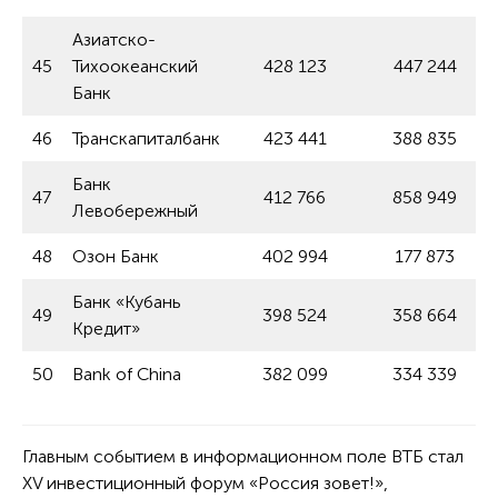
Азиатско-
45
Тихоокеанский
428 123
447 244
Банк
46
Транскапиталбанк
423 441
388 835
Банк
47
412 766
858 949
Левобережный
48
Озон Банк
402 994
177 873
Банк «Кубань
49
398 524
358 664
Кредит»
50
Bank of China
382 099
334 339
Главным событием в информационном поле ВТБ стал
XV инвестиционный форум «Россия зовет!»,