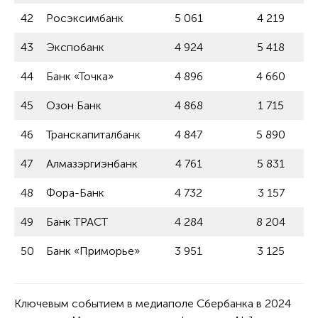
42
Росэксимбанк
5 061
4 219
43
Экспобанк
4 924
5 418
44
Банк «Точка»
4 896
4 660
45
Озон Банк
4 868
1 715
46
Транскапиталбанк
4 847
5 890
47
Алмазэргиэнбанк
4 761
5 831
48
Фора-Банк
4 732
3 157
49
Банк ТРАСТ
4 284
8 204
50
Банк «Приморье»
3 951
3 125
Ключевым событием в медиаполе Сбербанка в 2024