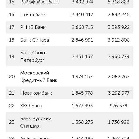
15
Райффайзенбанк
3 492 974
5 318 823
16
Почта банк
2 940 417
2 892 245
17
РНКБ Банк
2 868 715
3 393 922
18
Банк Синара
2 846 991
3 912 808
Банк Санкт-
19
2 451 137
2 960 779
Петербург
Московский
20
1 974 157
2 082 767
Кредитный Банк
21
Новикомбанк
1 845 778
3 292 977
22
ХКФ Банк
1 677 393
976 378
Банк Русский
23
1 558 275
1 736 922
Стандарт
24
Ак Барс Банк
1 344 185
1 462 704