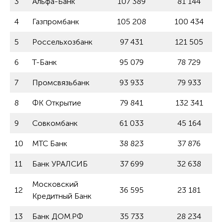
3
Альфа-Банк
107 389
81 144
4
Газпромбанк
105 208
100 434
5
Россельхозбанк
97 431
121 505
6
Т-Банк
95 079
78 729
7
Промсвязьбанк
93 933
79 933
8
ФК Открытие
79 841
132 341
9
Совкомбанк
61 033
45 164
10
МТС Банк
38 823
37 876
11
Банк УРАЛСИБ
37 699
32 638
Московский
12
36 595
23 181
Кредитный Банк
13
Банк ДОМ.РФ
35 733
28 234