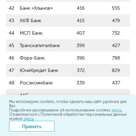
42
Банк «Хлынов»
416
555
43
ХКФ Банк
415
479
44
МСП Банк
407
732
45
Транскапиталбанк
399
427
46
Фора-Банк
396
798
47
ЮниКредит Банк
372
829
48
Росэксимбанк
339
437
АКБ
49
311
767
Мы используем cookies, чтобы сделать наш сайт удобнее для
«ЦентроКредит»
Вас.
Подробнее рассказываем об использовании cookies
здесь
.
Ознакомиться с Политикой обработки персональных данных
50
Гарант-Инвест
302
41
можно
здесь
.
Принять