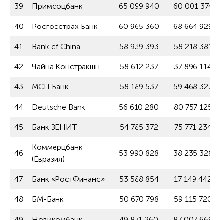
39
Примсоцбанк
65 099 940
60 001 374
40
Росгосстрах Банк
60 965 360
68 664 929
41
Bank of China
58 939 393
58 218 381
42
Чайна Констракшн
58 612 237
37 896 114
43
МСП Банк
58 189 537
59 468 327
44
Deutsche Bank
56 610 280
80 757 125
45
Банк ЗЕНИТ
54 785 372
75 771 234
Коммерцбанк
46
53 990 828
38 235 328
(Евразия)
47
Банк «РостФинанс»
53 588 854
17 149 442
48
БМ-Банк
50 670 798
59 115 720
49
Новикомбанк
49 871 260
87 007 669