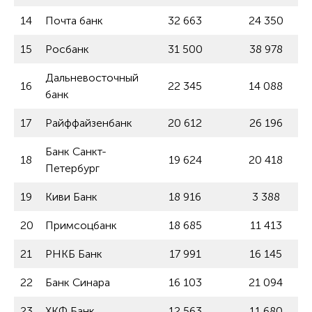
14
Почта банк
32 663
24 350
15
Росбанк
31 500
38 978
Дальневосточный
16
22 345
14 088
банк
17
Райффайзенбанк
20 612
26 196
Банк Санкт-
18
19 624
20 418
Петербург
19
Киви Банк
18 916
3 388
20
Примсоцбанк
18 685
11 413
21
РНКБ Банк
17 991
16 145
22
Банк Синара
16 103
21 094
23
ХКФ Банк
12 563
11 680