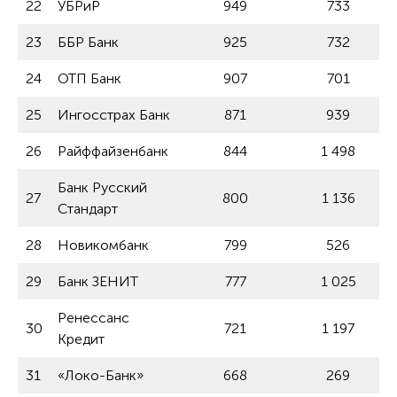
22
УБРиР
949
733
23
ББР Банк
925
732
24
ОТП Банк
907
701
25
Ингосстрах Банк
871
939
26
Райффайзенбанк
844
1 498
Банк Русский
27
800
1 136
Стандарт
28
Новикомбанк
799
526
29
Банк ЗЕНИТ
777
1 025
Ренессанс
30
721
1 197
Кредит
31
«Локо-Банк»
668
269