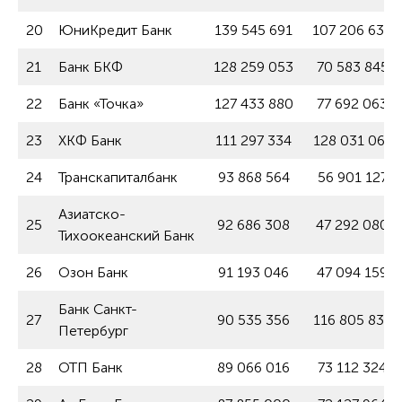
20
ЮниКредит Банк
139 545 691
107 206 632
21
Банк БКФ
128 259 053
70 583 845
22
Банк «Точка»
127 433 880
77 692 063
23
ХКФ Банк
111 297 334
128 031 061
24
Транскапиталбанк
93 868 564
56 901 127
Азиатско-
25
92 686 308
47 292 080
Тихоокеанский Банк
26
Озон Банк
91 193 046
47 094 159
Банк Санкт-
27
90 535 356
116 805 831
Петербург
28
ОТП Банк
89 066 016
73 112 324