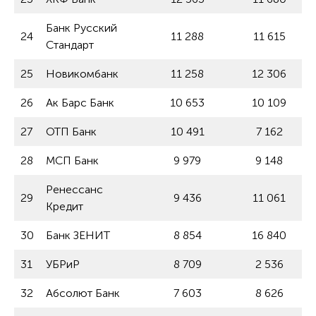
Банк Русский
24
11 288
11 615
Стандарт
25
Новикомбанк
11 258
12 306
26
Ак Барс Банк
10 653
10 109
27
ОТП Банк
10 491
7 162
28
МСП Банк
9 979
9 148
Ренессанс
29
9 436
11 061
Кредит
30
Банк ЗЕНИТ
8 854
16 840
31
УБРиР
8 709
2 536
32
Абсолют Банк
7 603
8 626