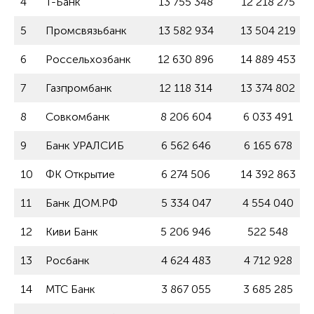
4
Т-Банк
13 755 348
12 218 275
5
Промсвязьбанк
13 582 934
13 504 219
6
Россельхозбанк
12 630 896
14 889 453
7
Газпромбанк
12 118 314
13 374 802
8
Совкомбанк
8 206 604
6 033 491
9
Банк УРАЛСИБ
6 562 646
6 165 678
10
ФК Открытие
6 274 506
14 392 863
11
Банк ДОМ.РФ
5 334 047
4 554 040
12
Киви Банк
5 206 946
522 548
13
Росбанк
4 624 483
4 712 928
14
МТС Банк
3 867 055
3 685 285