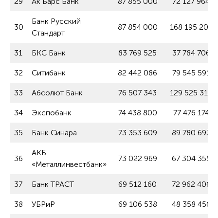
29
Ак Барс Банк
87 855 000
72 127 964
Банк Русский
30
87 854 000
168 195 202
Стандарт
31
БКС Банк
83 769 525
37 784 706
32
Ситибанк
82 442 086
79 545 591
33
Абсолют Банк
76 507 343
129 525 315
34
Экспобанк
74 438 800
77 476 174
35
Банк Синара
73 353 609
89 780 693
АКБ
36
73 022 969
67 304 355
«Металлинвестбанк»
37
Банк ТРАСТ
69 512 160
72 962 406
38
УБРиР
69 106 538
48 358 456