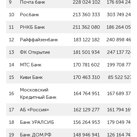
9
Почта банк
228 024 102
176 694 243
10
Росбанк
213 360 333
303 749 246
11
РНКБ Банк
211 362 080
186 264 059
12
Райффайзенбанк
183 122 182
240 898 465
13
ФК Открытие
181 501 934
247 137 724
14
МТС Банк
170 781 602
199 708 778
15
Киви Банк
170 463 310
85 522 527
Московский
16
164 764 951
167 689 371
Кредитный Банк
17
АБ «Россия»
162 129 277
161 794 169
18
Банк УРАЛСИБ
156 264 953
179 049 749
19
Банк ДОМ.РФ
148 946 941
126 164 743