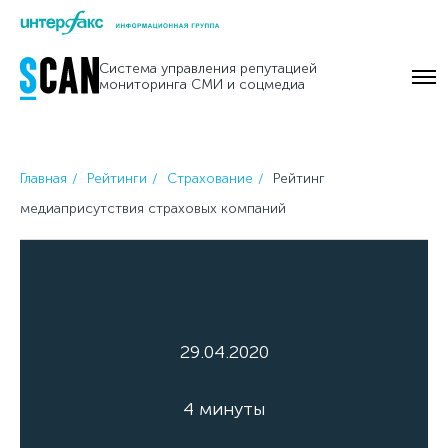
Skip
to
Система управления репутацией
content
мониторинга СМИ и соцмедиа
Главная
Рейтинги
Страхование
Рейтинг
медиаприсутствия страховых компаний
29.04.2020
4 минуты