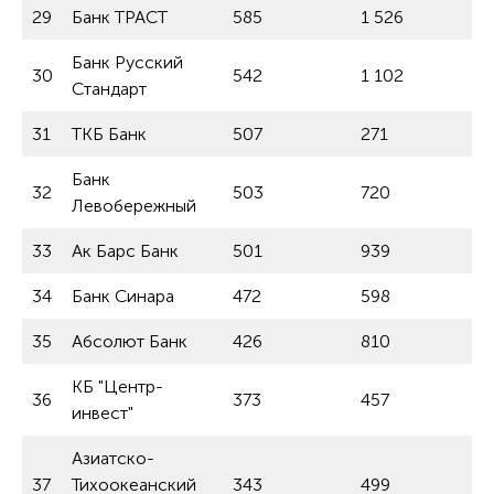
29
Банк ТРАСТ
585
1 526
Банк Русский
30
542
1 102
Стандарт
31
ТКБ Банк
507
271
Банк
32
503
720
Левобережный
33
Ак Барс Банк
501
939
34
Банк Синара
472
598
35
Абсолют Банк
426
810
КБ "Центр-
36
373
457
инвест"
Азиатско-
37
Тихоокеанский
343
499