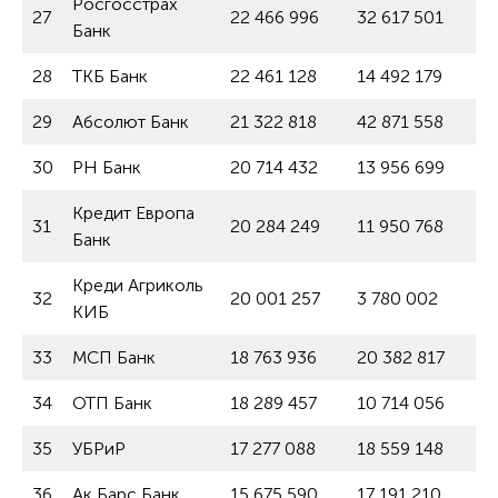
Росгосстрах
27
22 466 996
32 617 501
Банк
28
ТКБ Банк
22 461 128
14 492 179
29
Абсолют Банк
21 322 818
42 871 558
30
РН Банк
20 714 432
13 956 699
Кредит Европа
31
20 284 249
11 950 768
Банк
Креди Агриколь
32
20 001 257
3 780 002
КИБ
33
МСП Банк
18 763 936
20 382 817
34
ОТП Банк
18 289 457
10 714 056
35
УБРиР
17 277 088
18 559 148
36
Ак Барс Банк
15 675 590
17 191 210