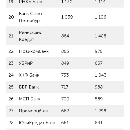
19
РНКБ Банк
1 130
1 114
Банк Санкт-
20
1 039
1 106
Петербург
Ренессанс
21
864
1 488
Кредит
22
Новикомбанк
863
976
23
УБРиР
849
657
24
ХКФ Банк
733
1 043
25
ББР Банк
717
988
26
МСП Банк
700
589
27
Примсоцбанк
662
1 298
28
ЮниКредит Банк
661
831