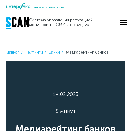
Skip
to
Система управления репутацией
content
мониторинга СМИ и соцмедиа
Главная
Рейтинги
Банки
Медиарейтинг банков
14.02.2023
8 минут
Медиарейтинг банков