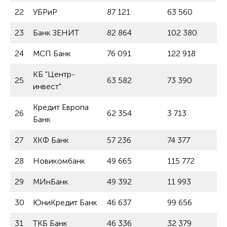
22
УБРиР
87 121
63 560
23
Банк ЗЕНИТ
82 864
102 380
24
МСП Банк
76 091
122 918
КБ "Центр-
25
63 582
73 390
инвест"
Кредит Европа
26
62 354
3 713
Банк
27
ХКФ Банк
57 236
74 377
28
Новикомбанк
49 665
115 772
29
МИнБанк
49 392
11 993
30
ЮниКредит Банк
46 637
99 656
31
ТКБ Банк
46 336
32 379