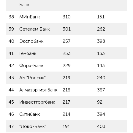
Банк
38
МИнБанк
310
151
39
Сетелем Банк
301
262
40
Экспобанк
257
398
41
Генбанк
253
133
42
Фора-Банк
229
143
43
АБ "Россия"
219
240
44
Алмазэргиэнбанк
218
387
45
Инвестторгбанк
217
92
46
Ситибанк
214
394
47
"Локо-Банк"
191
403