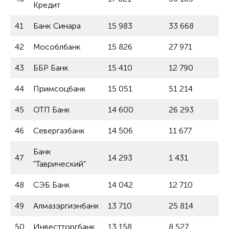
Кредит
41
Банк Синара
15 983
33 668
42
Мособлбанк
15 826
27 971
43
ББР Банк
15 410
12 790
44
Примсоцбанк
15 051
51 214
45
ОТП Банк
14 600
26 293
46
Севергазбанк
14 506
11 677
Банк
47
14 293
1 431
"Таврический"
48
СЭБ Банк
14 042
12 710
49
Алмазэргиэнбанк
13 710
25 814
50
Инвестторгбанк
13 158
8 527