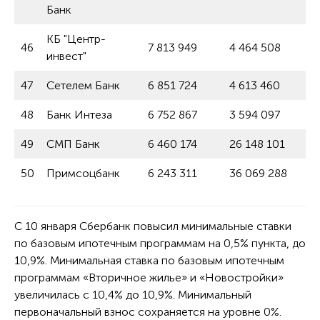
Банк
КБ "Центр-
46
7 813 949
4 464 508
инвест"
47
Сетелем Банк
6 851 724
4 613 460
48
Банк Интеза
6 752 867
3 594 097
49
СМП Банк
6 460 174
26 148 101
50
Примсоцбанк
6 243 311
36 069 288
С 10 января Сбербанк повысил минимальные ставки
по базовым ипотечным программам на 0,5% пункта, до
10,9%. Минимальная ставка по базовым ипотечным
программам «Вторичное жилье» и «Новостройки»
увеличилась с 10,4% до 10,9%. Минимальный
первоначальный взнос сохраняется на уровне 0%.