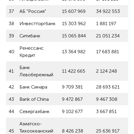
37
АБ "Россия"
15 607 969
34 922 553
38
Инвестторгбанк
15 303 962
1 881 197
39
Ситибанк
15 065 844
21 051 234
Ренессанс
40
13 364 982
17 683 881
Кредит
Банк
41
11 422 665
2 124 248
Левобережный
42
Банк Синара
9 709 381
28 693 621
43
Bank of China
9 472 867
9 467 308
44
Севергазбанк
9 102 677
3 667 851
Азиатско-
45
Тихоокеанский
8 426 238
25 636 917