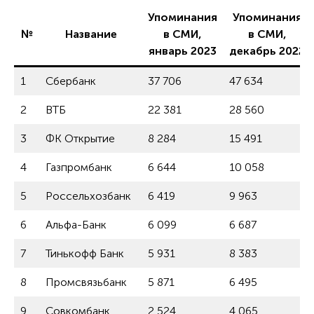
Упоминания
Упоминания
№
Название
в СМИ,
в СМИ,
январь 2023
декабрь 2022
1
Сбербанк
37 706
47 634
2
ВТБ
22 381
28 560
3
ФК Открытие
8 284
15 491
4
Газпромбанк
6 644
10 058
5
Россельхозбанк
6 419
9 963
6
Альфа-Банк
6 099
6 687
7
Тинькофф Банк
5 931
8 383
8
Промсвязьбанк
5 871
6 495
9
Совкомбанк
2 524
4 065