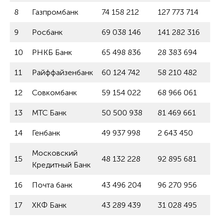
8
Газпромбанк
74 158 212
127 773 714
9
Росбанк
69 038 146
141 282 316
10
РНКБ Банк
65 498 836
28 383 694
11
Райффайзенбанк
60 124 742
58 210 482
12
Совкомбанк
59 154 022
68 966 061
13
МТС Банк
50 500 938
81 469 661
14
Генбанк
49 937 998
2 643 450
Московский
15
48 132 228
92 895 681
Кредитный Банк
16
Почта банк
43 496 204
96 270 956
17
ХКФ Банк
43 289 439
31 028 495