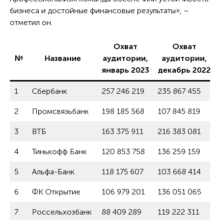
бизнеса и достойные финансовые результаты», –
отметил он.
Охват
Охват
№
Название
аудитории,
аудитории,
январь 2023
декабрь 2022
1
Сбербанк
257 246 219
235 867 455
2
Промсвязьбанк
198 185 568
107 845 819
3
ВТБ
163 375 911
216 383 081
4
Тинькофф Банк
120 853 758
136 259 159
5
Альфа-Банк
118 175 607
103 668 414
6
ФК Открытие
106 979 201
136 051 065
7
Россельхозбанк
88 409 289
119 222 311