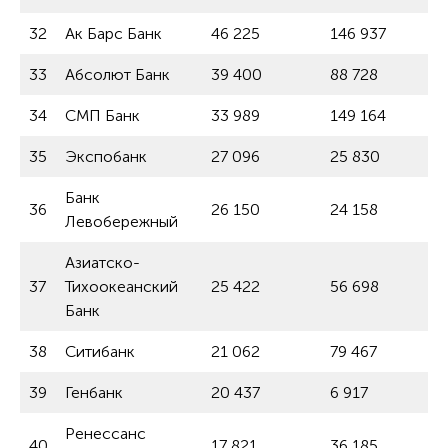
32
Ак Барс Банк
46 225
146 937
33
Абсолют Банк
39 400
88 728
34
СМП Банк
33 989
149 164
35
Экспобанк
27 096
25 830
Банк
36
26 150
24 158
Левобережный
Азиатско-
37
Тихоокеанский
25 422
56 698
Банк
38
Ситибанк
21 062
79 467
39
Генбанк
20 437
6 917
Ренессанс
40
17 821
36 185