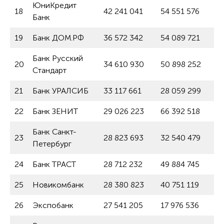
ЮниКредит
18
42 241 041
54 551 576
Банк
19
Банк ДОМ.РФ
36 572 342
54 089 721
Банк Русский
20
34 610 930
50 898 252
Стандарт
21
Банк УРАЛСИБ
33 117 661
28 059 299
22
Банк ЗЕНИТ
29 026 223
66 392 518
Банк Санкт-
23
28 823 693
32 540 479
Петербург
24
Банк ТРАСТ
28 712 232
49 884 745
25
Новикомбанк
28 380 823
40 751 119
26
Экспобанк
27 541 205
17 976 536