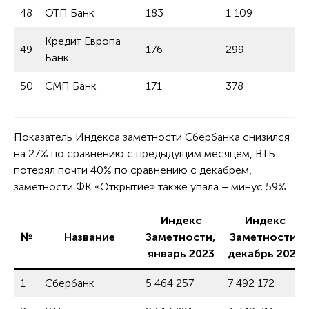
48
ОТП Банк
183
1 109
Кредит Европа
49
176
299
Банк
50
СМП Банк
171
378
Показатель Индекса заметности Сбербанка снизился
на 27% по сравнению с предыдущим месяцем, ВТБ
потерял почти 40% по сравнению с декабрем,
заметности ФК «Открытие» также упала – минус 59%.
Индекс
Индекс
№
Название
Заметности,
Заметности,
январь 2023
декабрь 2022
1
Сбербанк
5 464 257
7 492 172