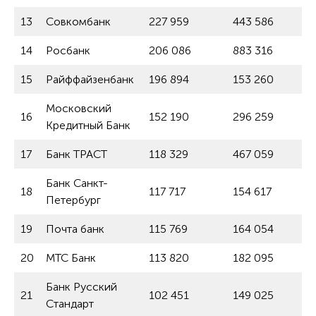
13
Совкомбанк
227 959
443 586
14
Росбанк
206 086
883 316
15
Райффайзенбанк
196 894
153 260
Московский
16
152 190
296 259
Кредитный Банк
17
Банк ТРАСТ
118 329
467 059
Банк Санкт-
18
117 717
154 617
Петербург
19
Почта банк
115 769
164 054
20
МТС Банк
113 820
182 095
Банк Русский
21
102 451
149 025
Стандарт