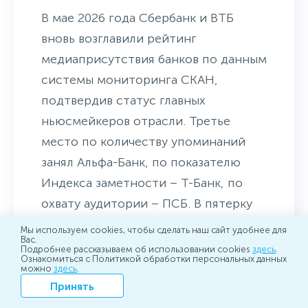
В мае 2026 года Сбербанк и ВТБ
вновь возглавили рейтинг
медиаприсутствия банков по данным
системы мониторинга СКАН,
подтвердив статус главных
ньюсмейкеров отрасли. Третье
место по количеству упоминаний
занял Альфа-Банк, по показателю
Индекса заметности – Т-Банк, по
охвату аудитории – ПСБ. В пятерку
лидеров также вошли
Мы используем cookies, чтобы сделать наш сайт удобнее для
Вас.
Россельхозбанк и Вайлдберриз Банк.
Подробнее рассказываем об использовании cookies
здесь
.
Ознакомиться с Политикой обработки персональных данных
можно
здесь
.
Апрель 2026
Принять