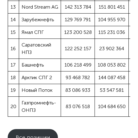
13
Nord Stream AG
142 313 784
151 801 451
14
Зарубежнефть
129 769 791
104 955 970
15
Ямал СПГ
123 200 528
115 231 036
Саратовский
16
122 252 157
23 902 364
НПЗ
17
Башнефть
106 218 499
108 053 802
18
Арктик СПГ 2
93 468 782
144 087 458
19
Новый Поток
83 086 933
53 547 581
Газпромнефть-
20
83 076 518
104 684 650
ОНПЗ
Все позиции