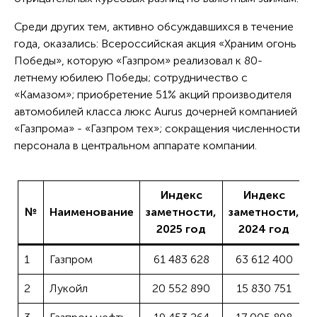
Среди других тем, активно обсуждавшихся в течение
года, оказались: Всероссийская акция «Храним огонь
Победы», которую «Газпром» реализовал к 80-
летнему юбилею Победы; сотрудничество с
«Камазом»; приобретение 51% акций производителя
автомобилей класса люкс Aurus дочерней компанией
«Газпрома» - «Газпром тех»; сокращения численности
персонала в центральном аппарате компании.
Индекс
Индекс
№
Наименование
заметности,
заметности,
2025 год
2024 год
1
Газпром
61 483 628
63 612 400
2
Лукойл
20 552 890
15 830 751