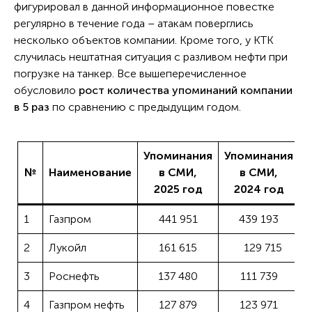
фигурировал в данной информационное повестке
регулярно в течение года – атакам поверглись
несколько объектов компании. Кроме того, у КТК
случилась нештатная ситуация с разливом нефти при
погрузке на танкер. Все вышеперечисленное
обусловило
рост количества упоминаний компании
в 5 раз
по сравнению с предыдущим годом.
Упоминания
Упоминания
№
Наименование
в СМИ,
в СМИ,
И
2025 год
2024 год
1
Газпром
441 951
439 193
2
Лукойл
161 615
129 715
3
Роснефть
137 480
111 739
4
Газпром нефть
127 879
123 971