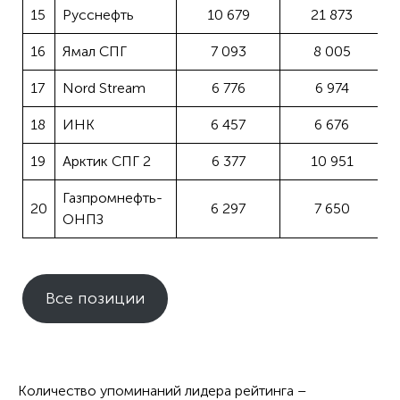
15
Русснефть
10 679
21 873
16
Ямал СПГ
7 093
8 005
17
Nord Stream
6 776
6 974
18
ИНК
6 457
6 676
19
Арктик СПГ 2
6 377
10 951
Газпромнефть-
20
6 297
7 650
ОНПЗ
Все позиции
Количество упоминаний лидера рейтинга –