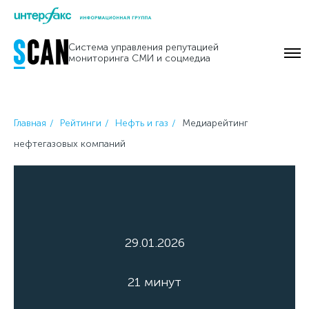
Skip
to
Система управления репутацией
content
мониторинга СМИ и соцмедиа
Главная
Рейтинги
Нефть и газ
Медиарейтинг
нефтегазовых компаний
29.01.2026
21 минут