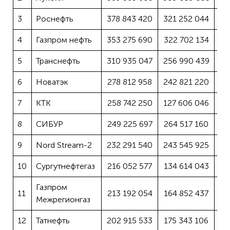
3
Роснефть
378 843 420
321 252 044
4
Газпром нефть
353 275 690
322 702 134
5
Транснефть
310 935 047
256 990 439
6
Новатэк
278 812 958
242 821 220
7
КТК
258 742 250
127 606 046
8
СИБУР
249 225 697
264 517 160
9
Nord Stream-2
232 291 540
243 545 925
10
Сургутнефтегаз
216 052 577
134 614 043
Газпром
11
213 192 054
164 852 437
Межрегионгаз
12
Татнефть
202 915 533
175 343 106