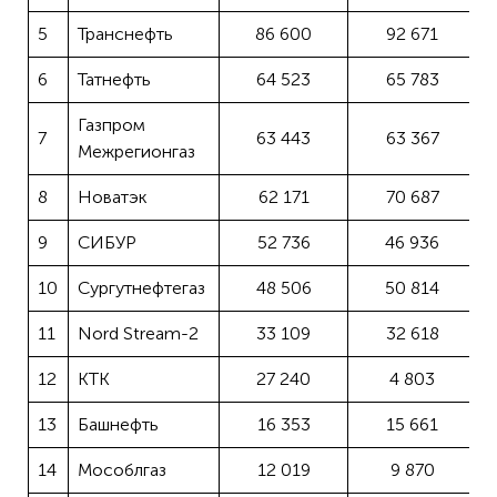
5
Транснефть
86 600
92 671
6
Татнефть
64 523
65 783
Газпром
7
63 443
63 367
Межрегионгаз
8
Новатэк
62 171
70 687
9
СИБУР
52 736
46 936
10
Сургутнефтегаз
48 506
50 814
11
Nord Stream-2
33 109
32 618
12
КТК
27 240
4 803
13
Башнефть
16 353
15 661
14
Мособлгаз
12 019
9 870