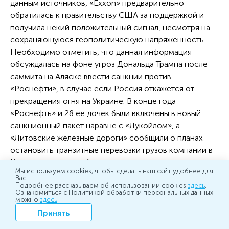
данным источников, «Exxon» предварительно
обратилась к правительству США за поддержкой и
получила некий положительный сигнал, несмотря на
сохраняющуюся геополитическую напряженность.
Необходимо отметить, что данная информация
обсуждалась на фоне угроз Дональда Трампа после
саммита на Аляске ввести санкции против
«Роснефти», в случае если Россия откажется от
прекращения огня на Украине. В конце года
«Роснефть» и 28 ее дочек были включены в новый
санкционный пакет наравне с «Лукойлом», а
«Литовские железные дороги» сообщили о планах
остановить транзитные перевозки грузов компании в
Калининградскую область.
Мы используем cookies, чтобы сделать наш сайт удобнее для
Вас.
СМИ следили за стоимостью акций компании. В
Подробнее рассказываем об использовании cookies
здесь
.
Ознакомиться с Политикой обработки персональных данных
январе бумаги снизились на фоне дивидендного гэпа.
можно
здесь
.
После этого «Роснефть» уступила лидерство по
Принять
капитализации на Мосбирже Сбербанку. Широкое