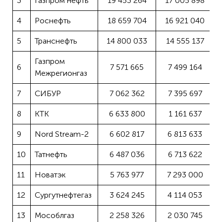
3
Газпром нефть
19 453 264
17 005 898
4
Роснефть
18 659 704
16 921 040
5
Транснефть
14 800 033
14 555 137
Газпром
6
7 571 665
7 499 164
Межрегионгаз
7
СИБУР
7 062 362
7 395 697
8
КТК
6 633 800
1 161 637
9
Nord Stream-2
6 602 817
6 813 633
10
Татнефть
6 487 036
6 713 622
11
Новатэк
5 763 977
7 293 000
12
Сургутнефтегаз
3 624 245
4 114 053
13
Мособлгаз
2 258 326
2 030 745