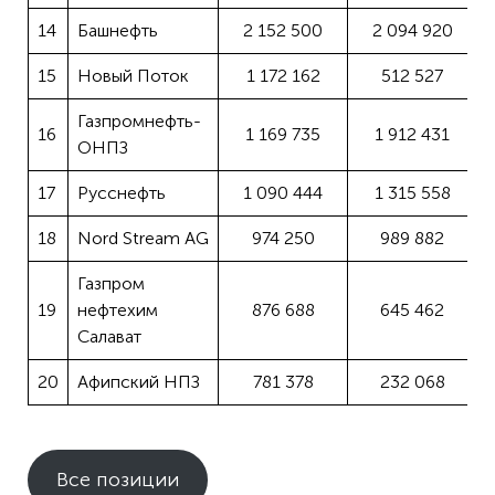
14
Башнефть
2 152 500
2 094 920
15
Новый Поток
1 172 162
512 527
Газпромнефть-
16
1 169 735
1 912 431
ОНПЗ
17
Русснефть
1 090 444
1 315 558
18
Nord Stream AG
974 250
989 882
Газпром
19
нефтехим
876 688
645 462
Салават
20
Афипский НПЗ
781 378
232 068
Все позиции