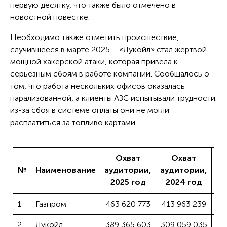
первую десятку, что также было отмечено в
новостной повестке.
Необходимо также отметить происшествие,
случившееся в марте 2025 – «Лукойл» стал жертвой
мощной хакерской атаки, которая привела к
серьезным сбоям в работе компании. Сообщалось о
том, что работа нескольких офисов оказалась
парализованной, а клиенты АЗС испытывали трудности:
из-за сбоя в системе оплаты они не могли
расплатиться за топливо картами.
Охват
Охват
№
Наименование
аудитории,
аудитории,
Из
2025 год
2024 год
1
Газпром
463 620 773
413 963 239
2
Лукойл
389 365 603
309 059 035