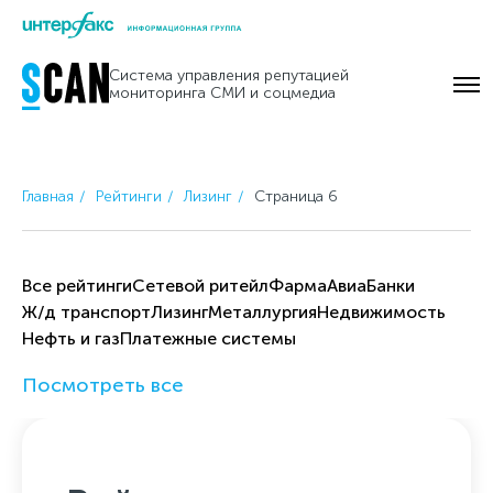
Skip
to
Система управления репутацией
content
мониторинга СМИ и соцмедиа
Главная
Рейтинги
Лизинг
Страница 6
Все рейтинги
Cетевой ритейл
Фарма
Авиа
Банки
Ж/д транспорт
Лизинг
Металлургия
Недвижимость
Нефть и газ
Платежные системы
Посмотреть все