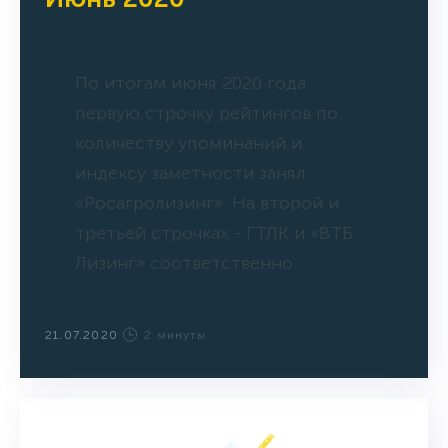
По итогам июня 2020 года
первую строчку рейтингов по
количеству упоминаний и
индексу заметности занял
«Росагролизинг». На второй и
третьей строчках - ГТЛК и «ВТБ
Лизинг» соответственно.
21.07.2020
2 минуты