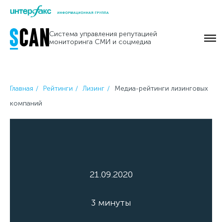
Skip
to
Система управления репутацией
content
мониторинга СМИ и соцмедиа
Главная
Рейтинги
Лизинг
Медиа-рейтинги лизинговых
компаний
21.09.2020
3 минуты