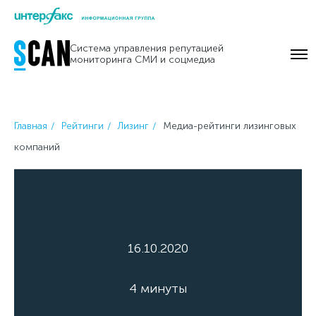
Skip
to
Система управления репутацией
content
мониторинга СМИ и соцмедиа
Главная
Рейтинги
Лизинг
Медиа-рейтинги лизинговых
компаний
16.10.2020
4 минуты