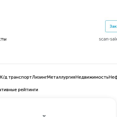
Зак
кты
scan-sal
Ж/д транспорт
Лизинг
Металлургия
Недвижимость
Неф
ативные рейтинги