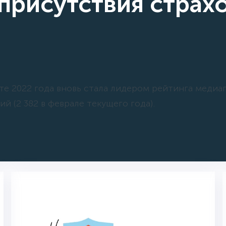
присутствия страх
те 2022 года вновь стала лидером рейтинга медиа
й (2 382 в феврале текущего года).