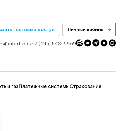
азать тестовый доступ
Личный кабинет
es@interfax.ru
+7 (495) 648-32-69
ть и газ
Платежные системы
Страхование