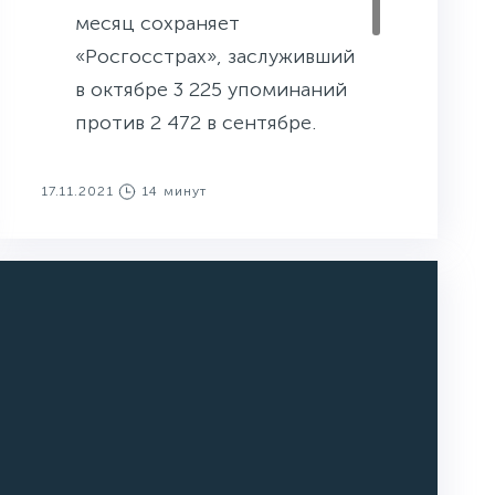
месяц сохраняет
«Росгосстрах», заслуживший
в октябре 3 225 упоминаний
против 2 472 в сентябре.
Вторую позицию заняла
компания
17.11.2021
14 минут
«АльфаСтрахование»,
собравшая 2501 упоминание
(2 266 в предыдущем
месяце).