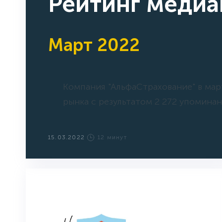
Рейтинг медиа
Март 2022
Компания "АльфаСтрахование" в мар
рынка c результатом 2 272 упоминани
15.03.2022
12 минут