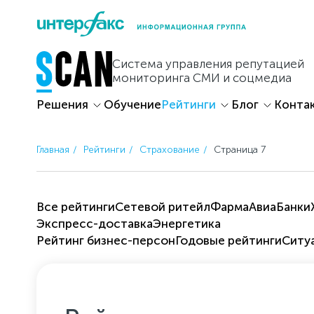
Skip
to
content
Система управления репутацией
мониторинга СМИ и соцмедиа
Решения
Обучение
Рейтинги
Блог
Конта
Главная
Рейтинги
Страхование
Страница 7
Все рейтинги
Cетевой ритейл
Фарма
Авиа
Банки
Экспресс-доставка
Энергетика
Рейтинг бизнес-персон
Годовые рейтинги
Ситу