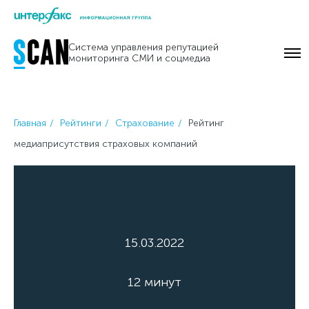
Skip
to
Система управления репутацией
content
мониторинга СМИ и соцмедиа
Главная
Рейтинги
Страхование
Рейтинг
медиаприсутствия страховых компаний
15.03.2022
12 минут