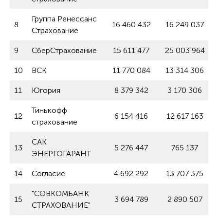
Группа Ренессанс
8
16 460 432
16 249 037
Страхование
9
СберСтрахование
15 611 477
25 003 964
10
ВСК
11 770 084
13 314 306
11
Югория
8 379 342
3 170 306
Тинькофф
12
6 154 416
12 617 163
страхование
САК
13
5 276 447
765 137
ЭНЕРГОГАРАНТ
14
Согласие
4 692 292
13 707 375
"СОВКОМБАНК
15
3 694 789
2 890 507
СТРАХОВАНИЕ"