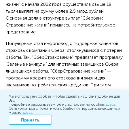
жизни" с начала 2022 года осуществила свыше 19
тысяч выплат на сумму более 2,5 млрд рублей.
Основная доля в структуре выплат "Сбербанк
Страхование жизни" пришлась на потребительское
кредитование.
Популярным стал инфоповод о поддержке клиентов
страховых компаний Сбера, столкнувшихся с потерей
работы. Так, "СберСтрахование" предлагает программу
"Зеленые каникулы" для ипотечных заемщиков Сбера,
лишившихся работы, "СберСтрахование жизни" —
программу кредитного страхования жизни для
заемщиков потребительских кредитов. При этом
программа от "СберСтрахование жизни"
Мы используем cookies, чтобы сделать наш сайт удобнее для
предусматривает защиту не только на случай потери
Вас.
Подробнее рассказываем об использовании cookies
здесь
.
работы, но и жизни и здоровья, а также снижения
Ознакомиться с Политикой обработки персональных данных
оклада.
можно
здесь
.
Принять
Заметным в инфополе компании "Сбербанк