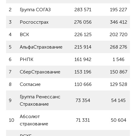
2
Группа СОГАЗ
283 571
195 227
3
Росгосстрах
276 056
346 412
4
ВСК
226 125
202 720
5
АльфаСтрахование
215 914
268 276
6
РНПК
161 942
1 546
7
СберСтрахование
153 196
150 867
8
Согласие
110 666
129 528
Группа Ренессанс
9
73 354
54 145
Страхование
Абсолют
10
71 331
50 604
страхование