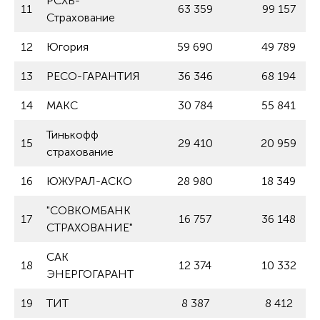
РСХБ-
11
63 359
99 157
Страхование
12
Югория
59 690
49 789
13
РЕСО-ГАРАНТИЯ
36 346
68 194
14
МАКС
30 784
55 841
Тинькофф
15
29 410
20 959
страхование
16
ЮЖУРАЛ-АСКО
28 980
18 349
"СОВКОМБАНК
17
16 757
36 148
СТРАХОВАНИЕ"
САК
18
12 374
10 332
ЭНЕРГОГАРАНТ
19
ТИТ
8 387
8 412