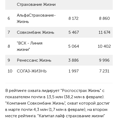
Страхование Жизни
АльфаСтрахование-
6
8 172
8 860
Жизнь
7
Совкомбанк Жизнь
5 467
11 674
"ВСК - Линия
8
5 064
10 402
жизни"
9
Ренессанс Жизнь
3 886
9 996
10
СОГАЗ-ЖИЗНЬ
1 997
7 231
В рейтинге охвата лидирует "Росгосстрах Жизнь" с
показателем почти в 13,5 млн (38,2 млн в феврале).
"Компания Совкомбанк Жизнь", охват которой достиг
в марте почти 4,3 млн (1,7 млн в феврале), на втором
месте рейтинга. "Капитал лайф страхование жизни"