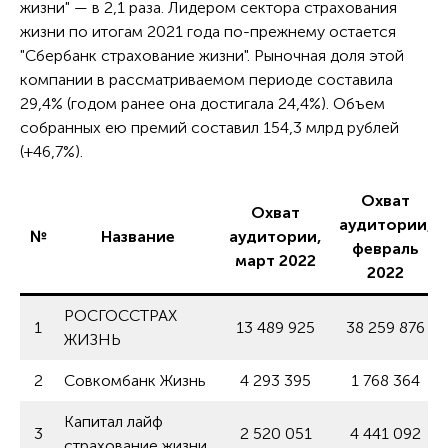
жизни" — в 2,1 раза. Лидером сектора страхования
жизни по итогам 2021 года по-прежнему остается
"Сбербанк страхование жизни". Рыночная доля этой
компании в рассматриваемом периоде составила
29,4% (годом ранее она достигала 24,4%). Объем
собранных ею премий составил 154,3 млрд рублей
(+46,7%).
Охват
Охват
аудитории,
№
Название
аудитории,
февраль
март 2022
2022
РОСГОССТРАХ
1
13 489 925
38 259 876
ЖИЗНЬ
2
Совкомбанк Жизнь
4 293 395
1 768 364
Капитал лайф
3
2 520 051
4 441 092
страхование жизни