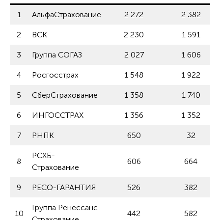
1
АльфаСтрахование
2 272
2 382
2
ВСК
2 230
1 591
3
Группа СОГАЗ
2 027
1 606
4
Росгосстрах
1 548
1 922
5
СберСтрахование
1 358
1 740
6
ИНГОССТРАХ
1 356
1 352
7
РНПК
650
32
РСХБ-
8
606
664
Страхование
9
РЕСО-ГАРАНТИЯ
526
382
Группа Ренессанс
10
442
582
Страхование