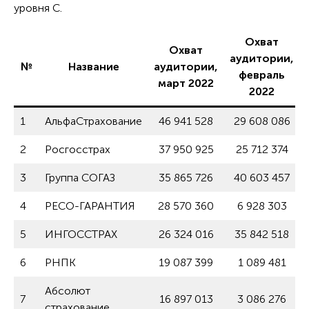
уровня C.
Охват
Охват
аудитории,
№
Название
аудитории,
февраль
март 2022
2022
1
АльфаСтрахование
46 941 528
29 608 086
2
Росгосстрах
37 950 925
25 712 374
3
Группа СОГАЗ
35 865 726
40 603 457
4
РЕСО-ГАРАНТИЯ
28 570 360
6 928 303
5
ИНГОССТРАХ
26 324 016
35 842 518
6
РНПК
19 087 399
1 089 481
Абсолют
7
16 897 013
3 086 276
страхование