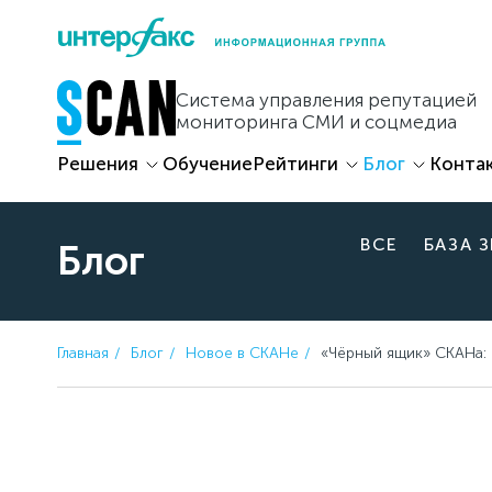
Skip
to
content
Система управления репутацией
мониторинга СМИ и соцмедиа
Решения
Обучение
Рейтинги
Блог
Конта
ВСЕ
БАЗА 
Блог
Главная
Блог
Новое в СКАНе
«Чёрный ящик» СКАНа: 