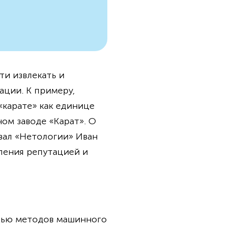
ти извлекать и
ции. К примеру,
«карате» как единице
ом заводе «Карат». О
азал «Нетологии» Иван
ления репутацией и
ощью методов машинного