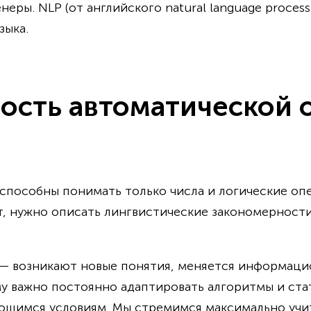
ры. NLP (от английского natural language process
зыка.
ость автоматической 
пособны понимать только числа и логические оп
т, нужно описать лингвистические закономерности 
в — возникают новые понятия, меняется информац
му важно постоянно адаптировать алгоритмы и ст
яющимся условиям. Мы стремимся максимально учи