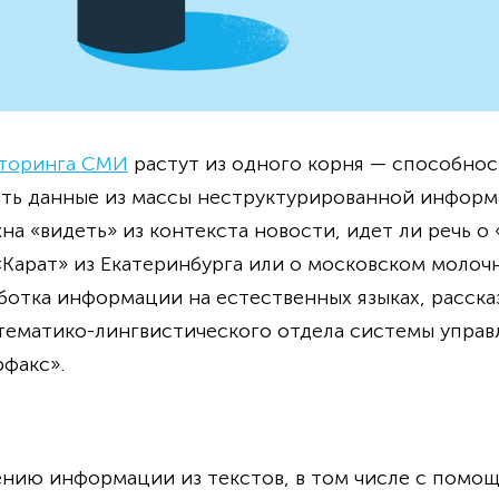
торинга СМИ
растут из одного корня — способнос
ть данные из массы неструктурированной информа
а «видеть» из контекста новости, идет ли речь о 
«Карат» из Екатеринбурга или о московском молочн
аботка информации на естественных языках, расск
тематико-лингвистического отдела системы управ
факс».
чению информации из текстов, в том числе с пом