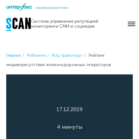
Skip
to
Система управления репутацией
content
мониторинга СМИ и соцмедиа
Главная
Рейтинги
Ж/д транспорт
Рейтинг
медиаприсутствия железнодорожных операторов
17.12.2019
4 минуты