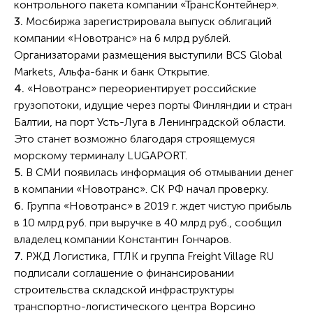
контрольного пакета компании «ТрансКонтейнер».
3.
Мосбиржа зарегистрировала выпуск облигаций
компании «Новотранс» на 6 млрд рублей.
Организаторами размещения выступили BCS Global
Markets, Альфа-банк и банк Открытие.
4.
«Новотранс» переориентирует российские
грузопотоки, идущие через порты Финляндии и стран
Балтии, на порт Усть-Луга в Ленинградской области.
Это станет возможно благодаря строящемуся
морскому терминалу LUGAPORT.
5.
В СМИ появилась информация об отмывании денег
в компании «Новотранс». СК РФ начал проверку.
6.
Группа «Новотранс» в 2019 г. ждет чистую прибыль
в 10 млрд руб. при выручке в 40 млрд руб., сообщил
владелец компании Константин Гончаров.
7.
РЖД Логистика, ГТЛК и группа Freight Village RU
подписали соглашение о финансировании
строительства складской инфраструктуры
транспортно-логистического центра Ворсино