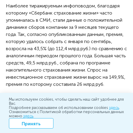
Наиболее тиражируемым инфоповодом, благодаря
которому «Сбербанк страхование жизни» часто
упоминалась в СМИ, стали данные о положительной
динамике сборов компании за 9 месяцев текущего
года. Так, согласно опубликованным данным, премия,
которую удалось собрать с января по сентябрь,
возросла на 43,5% (до 112,4 млрд руб.) по сравнению с
аналогичным периодом прошлого года. Большая часть
средств, 49,5 млрд руб., собрана по программе
накопительного страхования жизни. Спрос на
инвестиционное страхование жизни вырос на 149,9%,
премия по которому составила 26 млрд руб.
Тиражируемым инфоповодом о «Сбербанк
Мы используем cookies, чтобы сделать наш сайт удобнее для
страхование жизни» также стал рейтинг страховых
Вас.
Подробнее рассказываем об использовании cookies
здесь
.
компаний-лидеров по совокупному объему премий
Ознакомиться с Политикой обработки персональных данных
можно
здесь
.
по страхованию жизни. Исследование подготовило
Принять
рейтинговое агентство «Эксперт РА». «Сбербанк
страхование жизни» заняла лидирующую позицию в