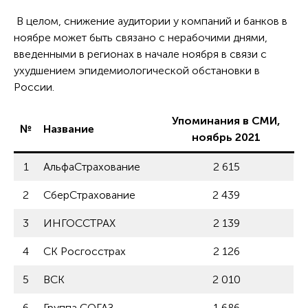
В целом, снижение аудитории у компаний и банков в
ноябре может быть связано с нерабочими днями,
введенными в регионах в начале ноября в связи с
ухудшением эпидемиологической обстановки в
России.
Упоминания в СМИ,
№
Название
ноябрь 2021
1
АльфаСтрахование
2 615
2
СберСтрахование
2 439
3
ИНГОССТРАХ
2 139
4
СК Росгосстрах
2 126
5
ВСК
2 010
6
Группа СОГАЗ
1 686