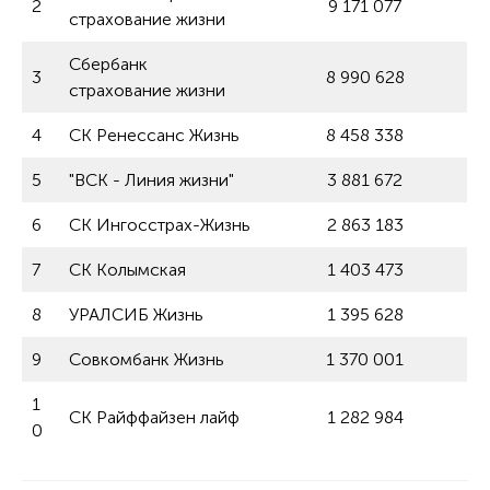
2
9 171 077
страхование жизни
Сбербанк
3
8 990 628
страхование жизни
4
СК Ренессанс Жизнь
8 458 338
5
"ВСК - Линия жизни"
3 881 672
6
СК Ингосстрах-Жизнь
2 863 183
7
СК Колымская
1 403 473
8
УРАЛСИБ Жизнь
1 395 628
9
Совкомбанк Жизнь
1 370 001
1
СК Райффайзен лайф
1 282 984
0