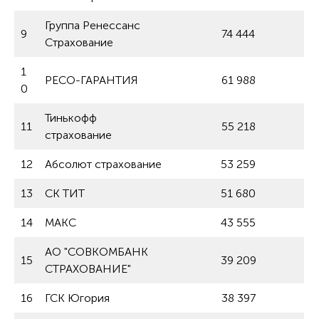
Группа Ренессанс
9
74 444
Страхование
1
РЕСО-ГАРАНТИЯ
61 988
0
Тинькофф
11
55 218
страхование
12
Абсолют страхование
53 259
13
СК ТИТ
51 680
14
МАКС
43 555
АО "СОВКОМБАНК
15
39 209
СТРАХОВАНИЕ"
16
ГСК Югория
38 397