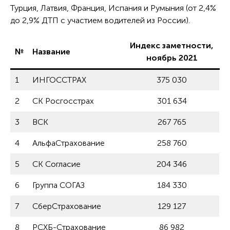
Турция, Латвия, Франция, Испания и Румыния (от 2,4%
до 2,9% ДТП с участием водителей из России).
Индекс заметности,
№
Название
ноябрь 2021
1
ИНГОССТРАХ
375 030
2
СК Росгосстрах
301 634
3
ВСК
267 765
4
АльфаСтрахование
258 760
5
СК Согласие
204 346
6
Группа СОГАЗ
184 330
7
СберСтрахование
129 127
8
РСХБ-Страхование
86 982