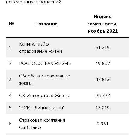
пенсионных накоплений.
Индекс
№
Название
заметности,
ноябрь 2021
Капитал лайф
1
61 219
страхование жизни
2
РОСГОССТРАХ ЖИЗНЬ
49 807
Сбербанк страхование
3
47 818
жизни
4
СК Ингосстрах-Жизнь
25 722
5
"ВСК - Линия жизни"
13 219
Страховая компания
6
9 961
СиВ Лайф