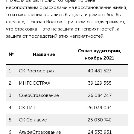
Но если бы был полис, который по цене
несопоставим с расходами на восстановление жилья,
то и накопления остались бы целы, и ремонт был бы
сделан», – сказал Волков. При этом он подчеркивает,
что страховка – это не защита от неприятностей, а
защита от последствий этих неприятностей.
Охват аудитории,
№
Название
ноябрь 2021
1
СК Росгосстрах
40 481 523
2
ИНГОССТРАХ
39 129 555
3
СберСтрахование
26 084 317
4
СК ТИТ
26 039 034
5
СК Согласие
25 030 748
6
АльфаСтрахование
24 533 931