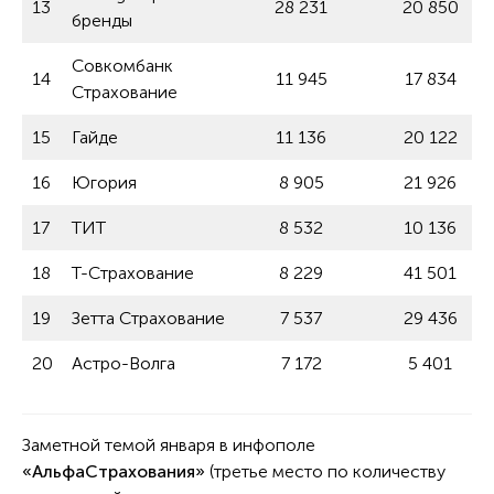
13
28 231
20 850
бренды
Совкомбанк
14
11 945
17 834
Страхование
15
Гайде
11 136
20 122
16
Югория
8 905
21 926
17
ТИТ
8 532
10 136
18
Т-Страхование
8 229
41 501
19
Зетта Страхование
7 537
29 436
20
Астро-Волга
7 172
5 401
Заметной темой января в инфополе
«АльфаСтрахования»
(третье место по количеству