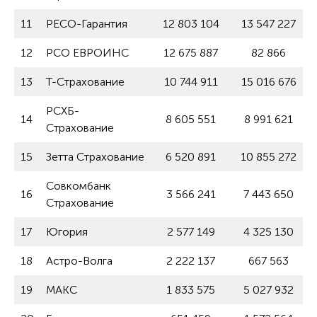
11
РЕСО-Гарантия
12 803 104
13 547 227
12
РСО ЕВРОИНС
12 675 887
82 866
13
Т-Страхование
10 744 911
15 016 676
РСХБ-
14
8 605 551
8 991 621
Страхование
15
Зетта Страхование
6 520 891
10 855 272
Совкомбанк
16
3 566 241
7 443 650
Страхование
17
Югория
2 577 149
4 325 130
18
Астро-Волга
2 222 137
667 563
19
МАКС
1 833 575
5 027 932