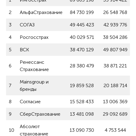
2
АльфаСтрахование
84 730 199
26 548 768
3
СОГАЗ
49 445 423
42 939 776
4
Росгосстрах
40 029 571
38 504 286
5
ВСК
38 470 129
49 807 949
Ренессанс
6
28 380 479
38 871 221
Страхование
Mainsgroup и
7
19 859 528
20 188 714
бренды
8
Согласие
15 528 433
13 006 369
9
СберСтрахование
13 481 098
29 092 689
Абсолют
10
13 090 730
4 753 544
страхование