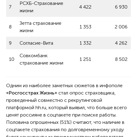
РСХБ-Страхование
7
4 422
6 930
жизни
Зетта страхование
8
1 353
2 006
жизни
9
Согласие-Вита
1 332
4 262
Совкомбанк
10
1 251
8 502
страхование жизни
Одним из наиболее заметных сюжетов в инфополе
«Росгосстрах Жизнь»
стал опрос страховщика,
проведенный совместно с рекрутинговой
платформой hh.ru, который выявил, что больше всего
ценят россияне в соцпакете при поиске работы.
Половина опрошенных (51%) считают, что наличие в
соцпакете страхования по долговременному уходу
будет конкурентным преимуществом работодателя.