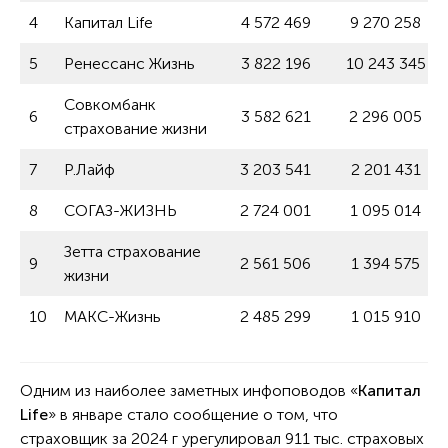
4
Капитал Life
4 572 469
9 270 258
5
Ренессанс Жизнь
3 822 196
10 243 345
Совкомбанк
6
3 582 621
2 296 005
страхование жизни
7
Р.Лайф
3 203 541
2 201 431
8
СОГАЗ-ЖИЗНЬ
2 724 001
1 095 014
Зетта страхование
9
2 561 506
1 394 575
жизни
10
МАКС-Жизнь
2 485 299
1 015 910
Одним из наиболее заметных инфоповодов «
Капитал
Life
» в январе стало сообщение о том, что
страховщик за 2024 г урегулировал 911 тыс. страховых