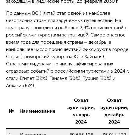
заходящим в индийские порты, до февраля 2030 г.
По данным ВСК Китай стал одной из наиболее
безопасных стран для зарубежных путешествий. На
эту страну приходится не более 2,4% происшествий с
российскими туристами за границей. Самое опасное
время года для посещения страны – декабрь, а
наибольшее число происшествий фиксируют в городе
Санья (приморский курорт на Юге Хайнаня).
Странами-лидерами по числу зафиксированных
страховых событий с российскими туристами в 2024 г.
стали Египет (32%), Таиланд (30%), Турция (20%) и
Абхазия (6%).
Охват
Охват
аудитории
,
аудитории,
№
Наименование
январь
декабрь
2024
2024
1
Ингосстрах
89 665 198
35 914 422