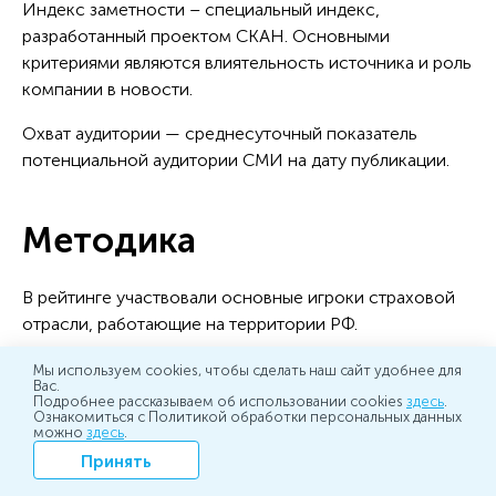
Индекс заметности – специальный индекс,
разработанный проектом СКАН. Основными
критериями являются влиятельность источника и роль
компании в новости.
Охват аудитории — среднесуточный показатель
потенциальной аудитории СМИ на дату публикации.
Методика
В рейтинге участвовали основные игроки страховой
отрасли, работающие на территории РФ.
Рейтинги построены на основе базы СМИ системы
Мы используем cookies, чтобы сделать наш сайт удобнее для
Вас.
«СКАН», которая включает на данный момент более
Подробнее рассказываем об использовании cookies
здесь
.
Ознакомиться с Политикой обработки персональных данных
76 тыс. СМИ: ТВ, радио, газеты, журналы,
можно
здесь
.
информационные агентства и интернет-СМИ.
Принять
Период исследования: Январь 2025.