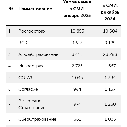
Упоминания
в СМИ,
№
Наименование
в СМИ,
декабрь
январь 2025
2024
1
Росгосстрах
10 855
10 504
2
ВСК
3 618
9 129
3
АльфаСтрахование
3 418
23 288
4
Ингосстрах
2 726
1 667
5
СОГАЗ
1 045
1 334
6
Согласие
984
1 157
Ренессанс
7
974
1 260
Страхование
8
СберСтрахование
361
1 035