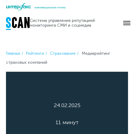
Skip
to
Система управления репутацией
content
мониторинга СМИ и соцмедиа
Главная
Рейтинги
Страхование
Медиарейтинг
страховых компаний
24.02.2025
11 минут