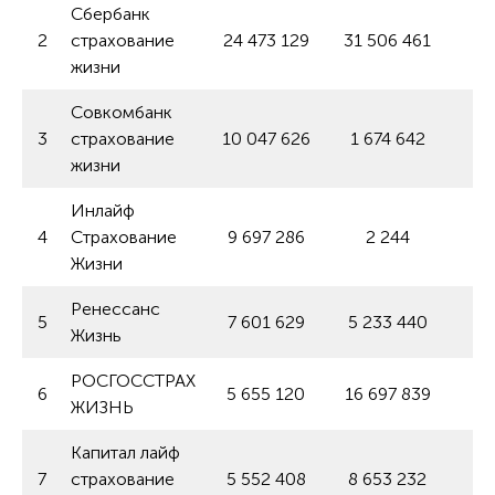
Сбербанк
2
страхование
24 473 129
31 506 461
жизни
Совкомбанк
3
страхование
10 047 626
1 674 642
жизни
Инлайф
4
Страхование
9 697 286
2 244
43
Жизни
Ренессанс
5
7 601 629
5 233 440
Жизнь
РОСГОССТРАХ
6
5 655 120
16 697 839
-2
ЖИЗНЬ
Капитал лайф
7
страхование
5 552 408
8 653 232