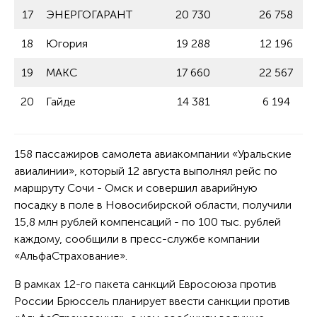
17
ЭНЕРГОГАРАНТ
20 730
26 758
18
Югория
19 288
12 196
19
МАКС
17 660
22 567
20
Гайде
14 381
6 194
158 пассажиров самолета авиакомпании «Уральские
авиалинии», который 12 августа выполнял рейс по
маршруту Сочи - Омск и совершил аварийную
посадку в поле в Новосибирской области, получили
15,8 млн рублей компенсаций - по 100 тыс. рублей
каждому, сообщили в пресс-службе компании
«АльфаСтрахование».
В рамках 12-го пакета санкций Евросоюза против
России Брюссель планирует ввести санкции против