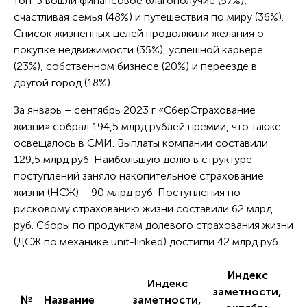
топ-3 вошли финансовое благополучие (57%),
счастливая семья (48%) и путешествия по миру (36%).
Список жизненных целей продолжили желания о
покупке недвижимости (35%), успешной карьере
(23%), собственном бизнесе (20%) и переезде в
другой город (18%).
За январь – сентябрь 2023 г «СберСтрахование
жизни» собрал 194,5 млрд рублей премии, что также
освещалось в СМИ. Выплаты компании составили
129,5 млрд руб. Наибольшую долю в структуре
поступлений заняло накопительное страхование
жизни (НСЖ) – 90 млрд руб. Поступления по
рисковому страхованию жизни составили 62 млрд
руб. Сборы по продуктам долевого страхования жизни
(ДСЖ по механике unit-linked) достигли 42 млрд руб.
Индекс
Индекс
заметности,
Из
№
Название
заметности,