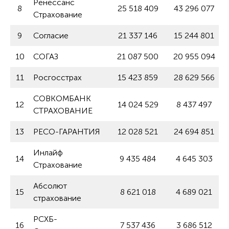
Ренессанс
8
25 518 409
43 296 077
Страхование
9
Согласие
21 337 146
15 244 801
10
СОГАЗ
21 087 500
20 955 094
11
Росгосстрах
15 423 859
28 629 566
СОВКОМБАНК
12
14 024 529
8 437 497
СТРАХОВАНИЕ
13
РЕСО-ГАРАНТИЯ
12 028 521
24 694 851
Инлайф
14
9 435 484
4 645 303
Страхование
Абсолют
15
8 621 018
4 689 021
страхование
РСХБ-
16
7 537 436
3 686 512