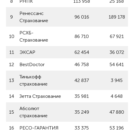
8
РНПК
113 958
25 168
Ренессанс
9
96 016
189 178
Страхование
РСХБ-
10
86 710
67 921
Страхование
11
ЭКСАР
62 454
36 072
12
BestDoctor
46 758
54 641
Тинькофф
13
42 837
3 945
страхование
14
Зетта Страхование
35 981
4 648
Абсолют
15
35 249
47 880
страхование
16
РЕСО-ГАРАНТИЯ
33 375
53 196