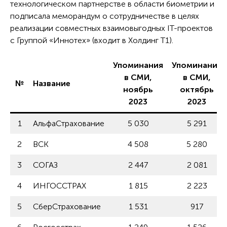
технологическом партнерстве в области биометрии и
подписала меморандум о сотрудничестве в целях
реализации совместных взаимовыгодных IT-проектов
с Группой «Иннотех» (входит в Холдинг Т1).
Упоминания
Упоминания
в СМИ,
в СМИ,
№
Название
ноябрь
октябрь
2023
2023
1
АльфаСтрахование
5 030
5 291
2
ВСК
4 508
5 280
3
СОГАЗ
2 447
2 081
4
ИНГОССТРАХ
1 815
2 223
5
СберСтрахование
1 531
917