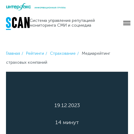
Skip
to
Система управления репутацией
content
мониторинга СМИ и соцмедиа
Главная
Рейтинги
Страхование
Медиарейтинг
страховых компаний
19.12.2023
14 минут