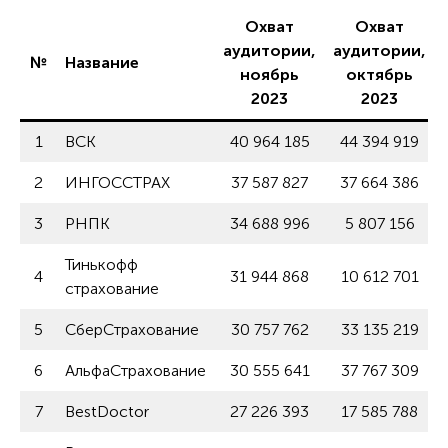
Охват
Охват
аудитории,
аудитории,
№
Название
ноябрь
октябрь
2023
2023
1
ВСК
40 964 185
44 394 919
2
ИНГОССТРАХ
37 587 827
37 664 386
3
РНПК
34 688 996
5 807 156
Тинькофф
4
31 944 868
10 612 701
страхование
5
СберСтрахование
30 757 762
33 135 219
6
АльфаСтрахование
30 555 641
37 767 309
7
BestDoctor
27 226 393
17 585 788