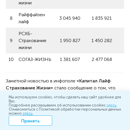
жизни
Райффайзен
8
3 045 940
1 835 921
лайф
РСХБ-
9
Страхование
1 950 827
1 450 282
жизни
10
СОГАЗ-ЖИЗНЬ
1 381 607
2 477 068
Заметной новостью в инфополе
«Капитал Лайф
Страхование Жизни»
стало сообщение о том, что
компания получила награду премии Investment
Мы используем cookies, чтобы сделать наш сайт удобнее для
Вас.
Leaders Award за лучшие страховые продукты для
Подробнее рассказываем об использовании cookies
здесь
.
долгосрочных инвестиций на российском рынке.
Ознакомиться с Политикой обработки персональных данных
можно
здесь
.
Кроме того, компания стала лауреатом XIV премии
Принять
«Качество обслуживания и права потребителей».