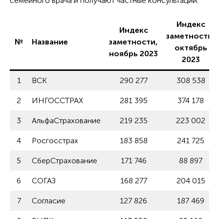
семейного врача и получают частные консультации.
Индекс
Индекс
заметности,
№
Название
заметности,
октябрь
ноябрь 2023
2023
1
ВСК
290 277
308 538
2
ИНГОССТРАХ
281 395
374 178
3
АльфаСтрахование
219 235
223 002
4
Росгосстрах
183 858
241 725
5
СберСтрахование
171 746
88 897
6
СОГАЗ
168 277
204 015
7
Согласие
127 826
187 469