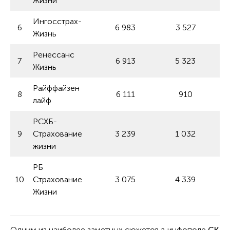
Жизни
Ингосстрах-
6
6 983
3 527
Жизнь
Ренессанс
7
6 913
5 323
Жизнь
Райффайзен
8
6 111
910
лайф
РСХБ-
9
Страхование
3 239
1 032
жизни
РБ
10
Страхование
3 075
4 339
Жизни
Одним из наиболее заметных сюжетов в инфополе
СК