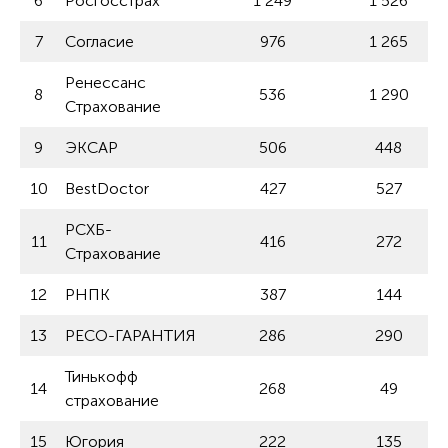
6
Росгосстрах
1 249
1 526
7
Согласие
976
1 265
Ренессанс
8
536
1 290
Страхование
9
ЭКСАР
506
448
10
BestDoctor
427
527
РСХБ-
11
416
272
Страхование
12
РНПК
387
144
13
РЕСО-ГАРАНТИЯ
286
290
Тинькофф
14
268
49
страхование
15
Югория
222
135