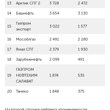
13
Арктик СПГ 2
3 728
2 472
5
14
Башнефть
3 654
3 130
1
Газпром
15
3 022
1 577
+ 
экспорт
16
Мособлгаз
2 491
2 280
9
17
Ямал СПГ
2 379
1 930
2
18
Зарубежнефть
2 099
491
+ 
ГАЗПРОМ
19
НЕФТЕХИМ
1 874
535
+ 
САЛАВАТ
20
Танеко
1 848
375
+ 
На второй строчке рейтинга упоминаемости