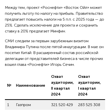
Между тем, проект «Роснефти» «Восток Ойл» может
получить льготу по налогу на прибыль. Правительство
предлагает повысить налоги на 5 п.п. с 2025 года — до
25%. Сделать исключение для проекта и сохранить
ставку в 20% предлагает Минфин.
СМИ следили за первым зарубежным визитом
Владимира Путина после пятой инаугурации. В мае он
посетил Китай. В расширенный состав российской
делегации от представителей бизнеса в числе прочих
вошел глава «Роснефти» Игорь Сечин.
Охват
Охват
аудитории,
аудитории,
№
Наименование
Из
II квартал
I квартал
2024
2024
1
Газпром
321 520 429
283 525 308
13