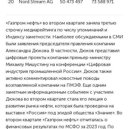
20
Nord Stream AG
50 473 497
73 588 971
-3
«Газпром нефть» во втором квартале заняла третью
строчку медиарейтинга по числу упоминаний и
Индексу заметности. Наиболее обсуждаемыми в СМИ
были заявления председателя правления компании
Александра Дюкова. В частности, Дюков представил
цифровые проекты компании премьер-министру
Михаилу Мишустину на конференции «Цифровая
индустрия промышленной России». Дюков также
активно комментировал новостные поводы
возглавляемой компании на ПМЭФ. Еще одним
заметным информационным событием с участием
Дюкова во втором квартале стала его лекция о
развитии рынка нефти, которая была проведена на
выставке «Россия» под эгидой общества «Знание». Во
втором квартале «Газпром нефть» отчиталась о
финансовых результатах по МСФО за 2023 год. По