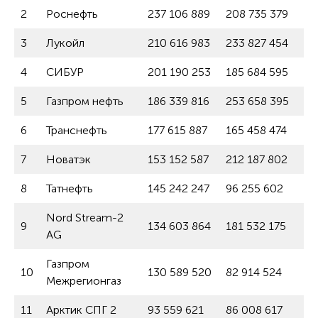
2
Роснефть
237 106 889
208 735 379
13
3
Лукойл
210 616 983
233 827 454
-9
4
СИБУР
201 190 253
185 684 595
8,
5
Газпром нефть
186 339 816
253 658 395
-2
6
Транснефть
177 615 887
165 458 474
7,3
7
Новатэк
153 152 587
212 187 802
-2
8
Татнефть
145 242 247
96 255 602
50
Nord Stream-2
9
134 603 864
181 532 175
-2
AG
Газпром
10
130 589 520
82 914 524
57
Межрегионгаз
11
Арктик СПГ 2
93 559 621
86 008 617
8,