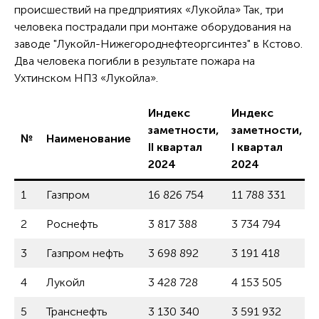
происшествий на предприятиях «Лукойла» Так, три
человека пострадали при монтаже оборудования на
заводе "Лукойл-Нижегороднефтеоргсинтез" в Кстово.
Два человека погибли в результате пожара на
Ухтинском НПЗ «Лукойла».
Индекс
Индекс
заметности,
заметности,
№
Наименование
II квартал
I квартал
2024
2024
1
Газпром
16 826 754
11 788 331
2
Роснефть
3 817 388
3 734 794
3
Газпром нефть
3 698 892
3 191 418
4
Лукойл
3 428 728
4 153 505
5
Транснефть
3 130 340
3 591 932