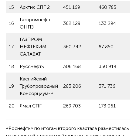
15
Арктик СПГ 2
451 169
460 785
Газпромнефть-
16
362 129
133 294
ОНПЗ
ГАЗПРОМ
17
НЕФТЕХИМ
360 342
87 850
САЛАВАТ
18
Русснефть
306 168
350 919
Каспийский
19
Трубопроводный
283 206
371 736
Консорциум-Р
20
Ямал СПГ
269 703
173 061
«Роснефть» по итогам второго квартала разместилась
на четвертой строчке рейтинга по упоминаемости в