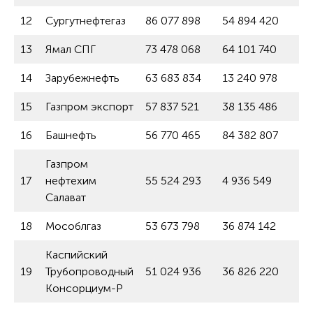
12
Сургутнефтегаз
86 077 898
54 894 420
56
13
Ямал СПГ
73 478 068
64 101 740
14
14
Зарубежнефть
63 683 834
13 240 978
+4
15
Газпром экспорт
57 837 521
38 135 486
51
16
Башнефть
56 770 465
84 382 807
-3
Газпром
17
нефтехим
55 524 293
4 936 549
+1
Салават
18
Мособлгаз
53 673 798
36 874 142
45
Каспийский
19
Трубопроводный
51 024 936
36 826 220
38
Консорциум-Р