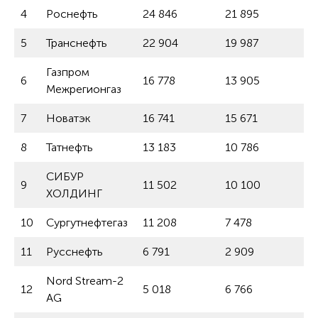
4
Роснефть
24 846
21 895
1
5
Транснефть
22 904
19 987
1
Газпром
6
16 778
13 905
2
Межрегионгаз
7
Новатэк
16 741
15 671
7
8
Татнефть
13 183
10 786
2
СИБУР
9
11 502
10 100
1
ХОЛДИНГ
10
Сургутнефтегаз
11 208
7 478
5
11
Русснефть
6 791
2 909
+ 
Nord Stream-2
12
5 018
6 766
-
AG