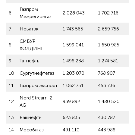
Газпром
6
2 028 043
1 702 716
Межрегионгаз
7
Новатэк
1 743 565
2 659 756
СИБУР
8
1 599 041
1 650 985
ХОЛДИНГ
9
Татнефть
1 498 238
1 274 581
10
Сургутнефтегаз
1 203 070
768 907
11
Газпром экспорт
1 062 751
453 736
Nord Stream-2
12
939 892
1 480 520
AG
13
Башнефть
623 835
430 787
14
Мособлгаз
491 110
443 988