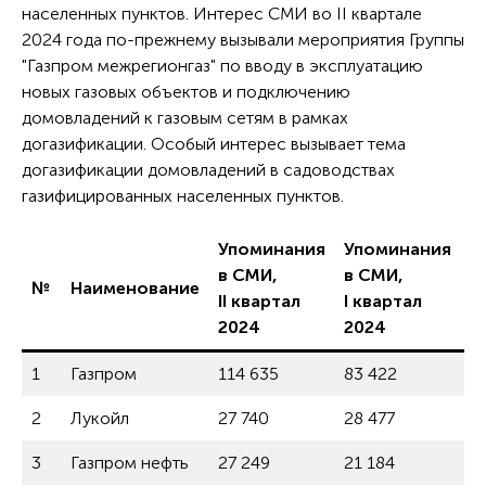
населенных пунктов. Интерес СМИ во II квартале
2024 года по-прежнему вызывали мероприятия Группы
"Газпром межрегионгаз" по вводу в эксплуатацию
новых газовых объектов и подключению
домовладений к газовым сетям в рамках
догазификации. Особый интерес вызывает тема
догазификации домовладений в садоводствах
газифицированных населенных пунктов.
Упоминания
Упоминания
в СМИ,
в СМИ,
№
Наименование
И
II квартал
I квартал
2024
2024
1
Газпром
114 635
83 422
3
2
Лукойл
27 740
28 477
-
3
Газпром нефть
27 249
21 184
2