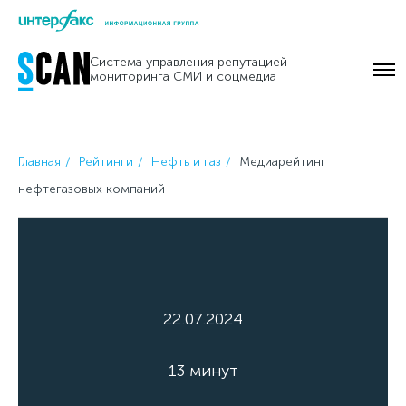
Skip
to
Система управления репутацией
content
мониторинга СМИ и соцмедиа
Главная
Рейтинги
Нефть и газ
Медиарейтинг
нефтегазовых компаний
22.07.2024
13 минут