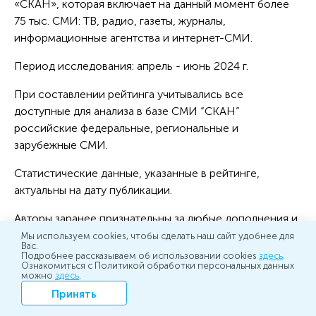
«СКАН», которая включает на данный момент более
75 тыс. СМИ: ТВ, радио, газеты, журналы,
информационные агентства и интернет-СМИ.
Период исследования: апрель - июнь 2024 г.
При составлении рейтинга учитывались все
доступные для анализа в базе СМИ “СКАН”
российские федеральные, региональные и
зарубежные СМИ.
Статистические данные, указанные в рейтинге,
актуальны на дату публикации.
Авторы заранее признательны за любые дополнения и
уточнения, которые можно направить электронной
Мы используем cookies, чтобы сделать наш сайт удобнее для
Вас.
почтой по адресу
marketing@scan-interfax.ru
Подробнее рассказываем об использовании cookies
здесь
.
Ознакомиться с Политикой обработки персональных данных
можно
здесь
.
Принять