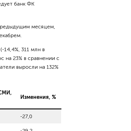
едует банк ФК
 предыдущим месяцем,
екабрем.
-14,4%, 311 млн в
с на 23% в сравнении с
затели выросли на 132%
СМИ,
Изменения, %
-27,0
-29,2