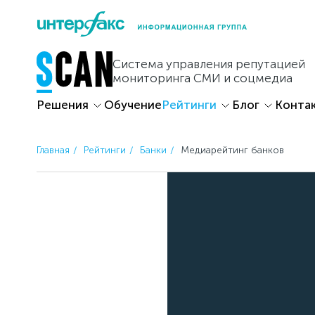
Skip
to
content
Система управления репутацией
мониторинга СМИ и соцмедиа
Решения
Обучение
Рейтинги
Блог
Конта
Главная
Рейтинги
Банки
Медиарейтинг банков