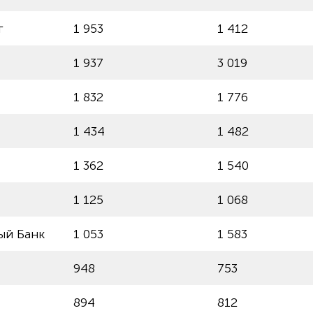
г
1 953
1 412
1 937
3 019
1 832
1 776
1 434
1 482
1 362
1 540
1 125
1 068
ый Банк
1 053
1 583
948
753
894
812