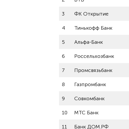
3
ФК Открытие
4
Тинькофф Банк
5
Альфа-Банк
6
Россельхозбанк
7
Промсвязьбанк
8
Газпромбанк
9
Совкомбанк
10
МТС Банк
11
Банк ДОМ.РФ