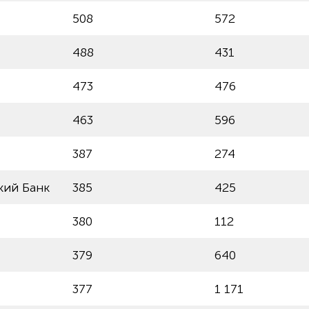
508
572
488
431
473
476
463
596
387
274
кий Банк
385
425
380
112
379
640
377
1 171