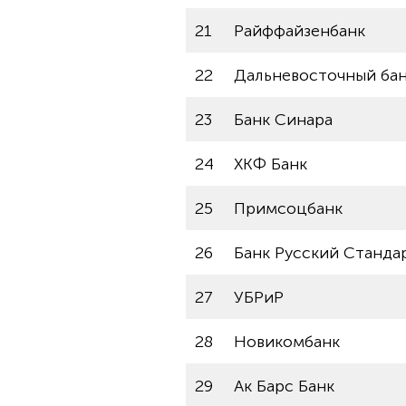
21
Райффайзенбанк
22
Дальневосточный ба
23
Банк Синара
24
ХКФ Банк
25
Примсоцбанк
26
Банк Русский Станда
27
УБРиР
28
Новикомбанк
29
Ак Барс Банк