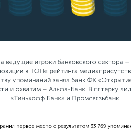
да ведущие игроки банковского сектора –
позиции в ТОПе рейтинга медиаприсутств
ству упоминаний занял банк ФК «Открытие
ти и охватам – Альфа-Банк. В пятерку ли
«Тинькофф Банк» и Промсвязьбанк.
анил первое место c результатом 33 769 упоминани