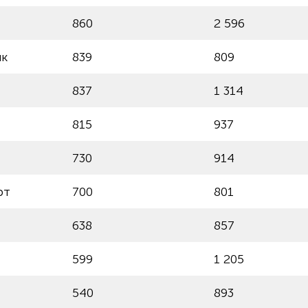
860
2 596
нк
839
809
837
1 314
815
937
730
914
рт
700
801
638
857
599
1 205
540
893