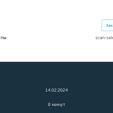
Зак
кты
scan-sal
14.02.2024
8 минут