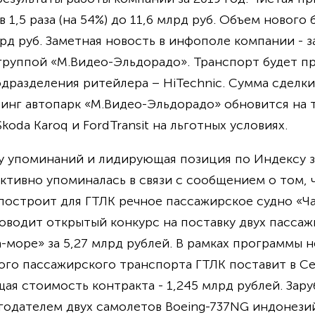
 1,5 раза (на 54%) до 11,6 млрд руб. Объем нового 
лрд руб. Заметная новость в инфополе компании - 
 группой «М.Видео-Эльдорадо». Транспорт будет пр
дразделения ритейлера – HiTechnic. Сумма сделки 
зинг автопарк «М.Видео-Эльдорадо» обновится на т
koda Karoq и FordTransit на льготных условиях.
ву упоминаний и лидирующая позиция по Индексу 
активно упоминалась в связи с сообщением о том,
 построит для ГТЛК речное пассажирское судно «Ча
оводит открытый конкурс на поставку двух пассаж
-море» за 5,27 млрд рублей. В рамках программы 
ого пассажирского транспорта ГТЛК поставит в Се
бщая стоимость контракта - 1,245 млрд рублей. За
одателем двух самолетов Boeing-737NG индонезийс