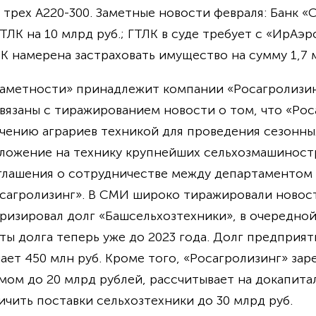
трех A220-300. Заметные новости февраля: Банк «
К на 10 млрд руб.; ГТЛК в суде требует с «ИрАэро
К намерена застраховать имущество на сумму 1,7 
заметности» принадлежит компании «Росагролизин
язаны с тиражированием новости о том, что «Рос
чению аграриев техникой для проведения сезонны
дложение на технику крупнейших сельхозмашиност
глашения о сотрудничестве между департаментом 
сагролизинг». В СМИ широко тиражировали новост
ризировал долг «Башсельхозтехники», в очередной
ы долга теперь уже до 2023 года. Долг предприят
ет 450 млн руб. Кроме того, «Росагролизинг» зар
ом до 20 млрд рублей, рассчитывает на докапита
ичить поставки сельхозтехники до 30 млрд руб.