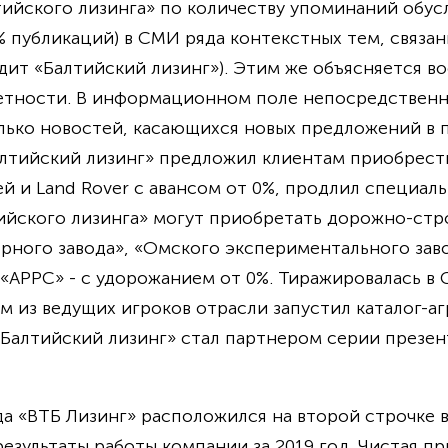
ийского лизинга» по количеству упоминаний обус
 публикаций) в СМИ ряда контекстных тем, связан
дит «Балтийский лизинг»). Этим же объясняется в
метности. В информационном поле непосредственн
лько новостей, касающихся новых предложений в 
алтийский лизинг» предложил клиентам приобрести
ей и Land Rover с авансом от 0%, продлил специал
тийского лизинга» могут приобретать дорожно-ст
орного завода», «Омского экспериментального заво
 «АРРС» - с удорожанием от 0%. Тиражировалась в 
м из ведущих игроков отрасли запустил каталог-аг
«Балтийский лизинг» стал партнером серии презе
да «ВТБ Лизинг» расположился на второй строчке 
зультаты работы компании за 2019 год. Чистая пр