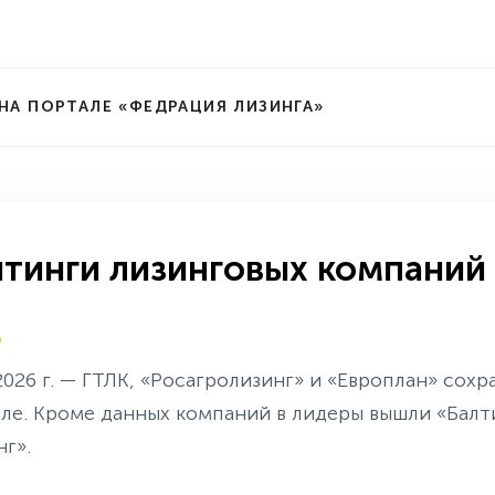
НА ПОРТАЛЕ «ФЕДРАЦИЯ ЛИЗИНГА»
йтинги лизинговых компаний
6
2026 г. — ГТЛК, «Росагролизинг» и «Европлан» сох
тале. Кроме данных компаний в лидеры вышли «Балт
г».