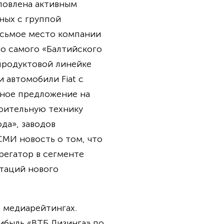
ловлена активным
ных с группой
осьмое место компании
о самого «Балтийского
продуктовой линейке
 автомобили Fiat с
ьное предложение на
роительную технику
да», заводов
СМИ новость о том, что
регатор в сегменте
нтаций нового
в медиарейтингах.
ибыль «ВТБ Лизинга» по