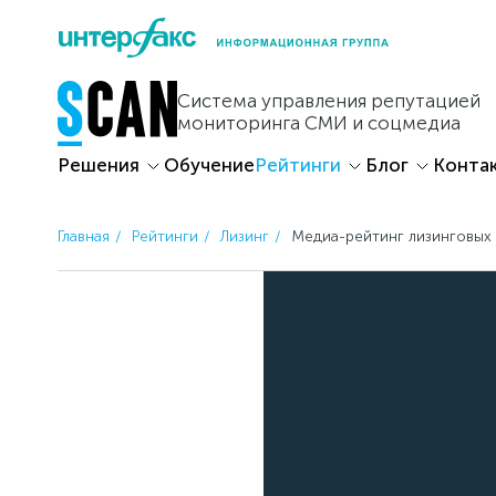
Skip
to
content
Система управления репутацией
мониторинга СМИ и соцмедиа
Решения
Обучение
Рейтинги
Блог
Конта
Главная
Рейтинги
Лизинг
Медиа-рейтинг лизинговых