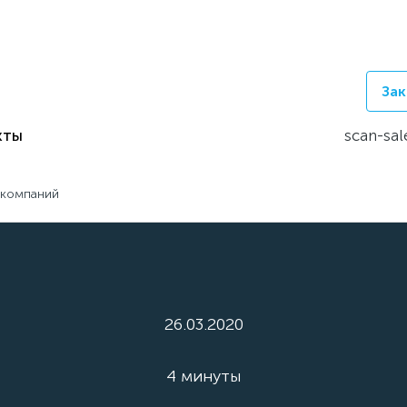
Зак
кты
scan-sal
 компаний
26.03.2020
4 минуты