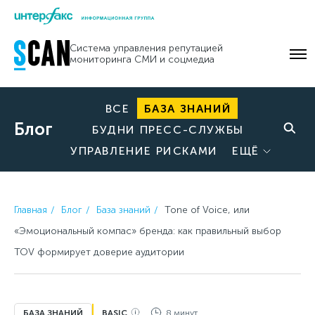
Skip
to
Система управления репутацией
content
мониторинга СМИ и соцмедиа
ВСЕ
БАЗА ЗНАНИЙ
Блог
БУДНИ ПРЕСС-СЛУЖБЫ
УПРАВЛЕНИЕ РИСКАМИ
ЕЩЁ
Главная
Блог
База знаний
Tone of Voice, или
«Эмоциональный компас» бренда: как правильный выбор
TOV формирует доверие аудитории
БАЗА ЗНАНИЙ
BASIC
8 минут