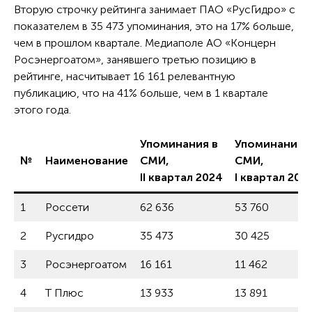
Вторую строчку рейтинга занимает ПАО «РусГидро» с
показателем в 35 473 упоминания, это на 17% больше,
чем в прошлом квартале. Медиаполе АО «Концерн
Росэнергоатом», занявшего третью позицию в
рейтинге, насчитывает 16 161 релевантную
публикацию, что на 41% больше, чем в 1 квартале
этого года.
Упоминания в
Упоминания 
№
Наименование
СМИ,
СМИ,
II квартал 2024
I квартал 202
1
Россети
62 636
53 760
2
Русгидро
35 473
30 425
3
Росэнергоатом
16 161
11 462
4
Т Плюс
13 933
13 891