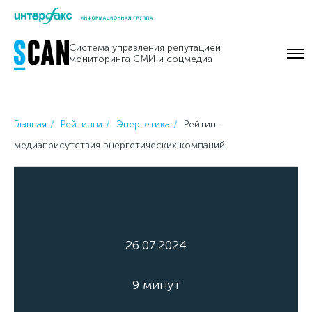
Skip
to
Система управления репутацией
content
мониторинга СМИ и соцмедиа
Главная
Рейтинги
Энергетика
Рейтинг
медиаприсутствия энергетических компаний
26.07.2024
9 минут