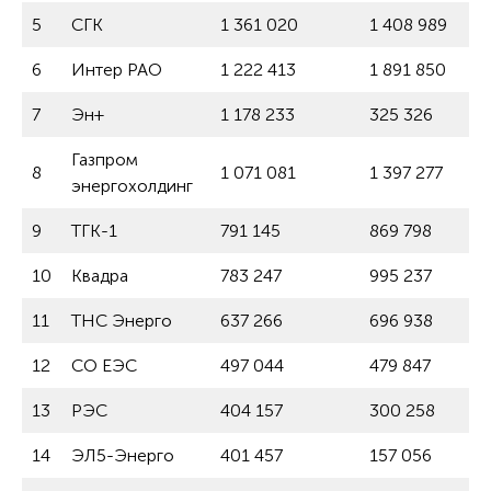
5
СГК
1 361 020
1 408 989
6
Интер РАО
1 222 413
1 891 850
7
Эн+
1 178 233
325 326
Газпром
8
1 071 081
1 397 277
энергохолдинг
9
ТГК-1
791 145
869 798
10
Квадра
783 247
995 237
11
ТНС Энерго
637 266
696 938
12
СО ЕЭС
497 044
479 847
13
РЭС
404 157
300 258
14
ЭЛ5-Энерго
401 457
157 056