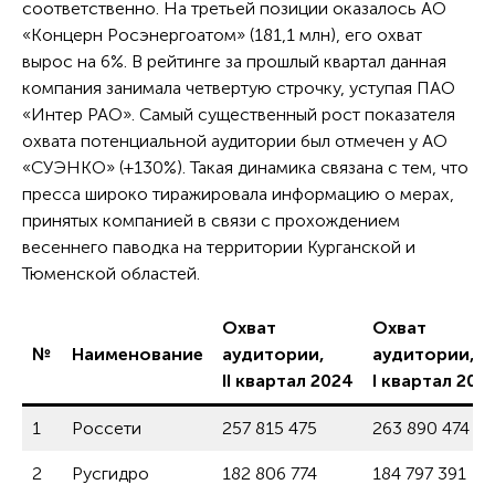
соответственно. На третьей позиции оказалось АО
«Концерн Росэнергоатом» (181,1 млн), его охват
вырос на 6%. В рейтинге за прошлый квартал данная
компания занимала четвертую строчку, уступая ПАО
«Интер РАО». Самый существенный рост показателя
охвата потенциальной аудитории был отмечен у АО
«СУЭНКО» (+130%). Такая динамика связана с тем, что
пресса широко тиражировала информацию о мерах,
принятых компанией в связи с прохождением
весеннего паводка на территории Курганской и
Тюменской областей.
Охват
Охват
№
Наименование
аудитории,
аудитории,
II квартал 2024
I квартал 202
1
Россети
257 815 475
263 890 474
2
Русгидро
182 806 774
184 797 391