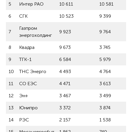
5
Интер РАО
10 611
10 581
6
СГК
10 523
9 399
Газпром
7
9 923
9 764
энергохолдинг
8
Квадра
9 673
3 745
9
ТГК-1
6 584
5 979
10
ТНС Энерго
4 493
4 764
11
СО ЕЭС
4 471
3 613
12
Эн+
3 467
3 499
13
Юнипро
3 372
3 874
14
РЭС
2 157
1 538
15
Мосэнергосбыт
1 862
740