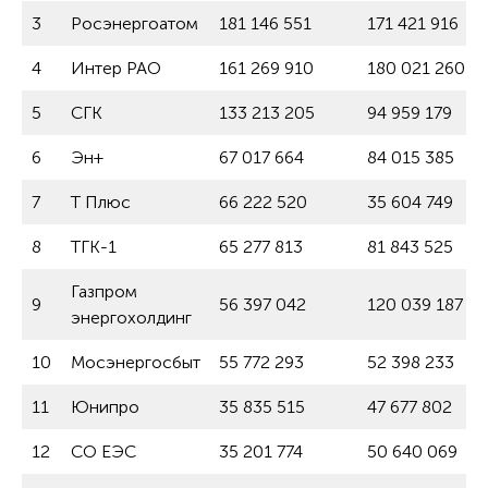
3
Росэнергоатом
181 146 551
171 421 916
4
Интер РАО
161 269 910
180 021 260
5
СГК
133 213 205
94 959 179
6
Эн+
67 017 664
84 015 385
7
Т Плюс
66 222 520
35 604 749
8
ТГК-1
65 277 813
81 843 525
Газпром
9
56 397 042
120 039 187
энергохолдинг
10
Мосэнергосбыт
55 772 293
52 398 233
11
Юнипро
35 835 515
47 677 802
12
СО ЕЭС
35 201 774
50 640 069