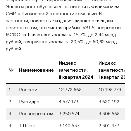
Энерго» рост обусловлен значительным вниманием
СМИ к финансовой отчетности компании. В
частности, новостные издания широко освещали
новость о том, что чистая прибыль «ЭЛ5-энерго» по
МСФО за 1 квартал выросла на 15,7%, до 2,44 млрд
рублей, а выручка выросла на 20,5%, до 60,82 млрд
рублей.
Индекс
Индекс
№
Наименование
заметности,
заметности,
II квартал 2024
I квартал 202
1
Россети
12 372 668
10 198 779
2
Русгидро
4 577 173
3 620 192
3
Росэнергоатом
3 250 574
3 306 568
4
Т Плюс
3 140 537
2 301 472