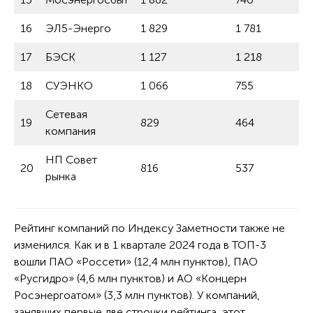
16
ЭЛ5-Энерго
1 829
1 781
17
БЭСК
1 127
1 218
18
СУЭНКО
1 066
755
Сетевая
19
829
464
компания
НП Совет
20
816
537
рынка
Рейтинг компаний по Индексу Заметности также не
изменился. Как и в 1 квартале 2024 года в ТОП-3
вошли ПАО «Россети» (12,4 млн пунктов), ПАО
«Русгидро» (4,6 млн пунктов) и АО «Концерн
Росэнергоатом» (3,3 млн пунктов). У компаний,
занявших первые две строчки рейтинга, этот