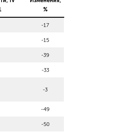
и, IV
Изменения,
1
%
-17
-15
-39
-33
-3
-49
-50