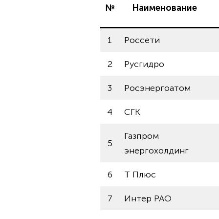
№
Наименование
1
Россети
2
Русгидро
3
Росэнергоатом
4
СГК
Газпром
5
энергохолдинг
6
Т Плюс
7
Интер РАО