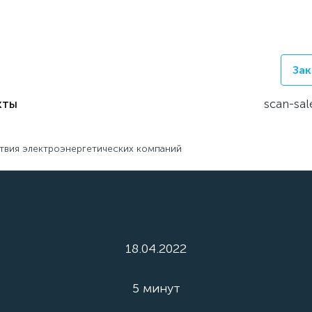
Зак
кты
scan-sal
твия электроэнергетических компаний
18.04.2022
5 минут