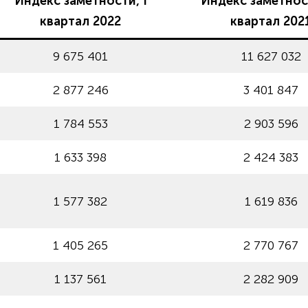
Индекс заметности, I
Индекс заметност
квартал 2022
квартал 202
9 675 401
11 627 032
2 877 246
3 401 847
1 784 553
2 903 596
1 633 398
2 424 383
1 577 382
1 619 836
1 405 265
2 770 767
1 137 561
2 282 909