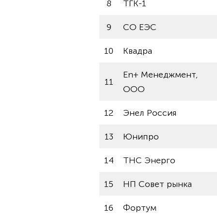
8
ТГК-1
9
СО ЕЭС
10
Квадра
En+ Менеджмент,
11
ООО
12
Энел Россия
13
Юнипро
14
ТНС Энерго
15
НП Совет рынка
16
Фортум