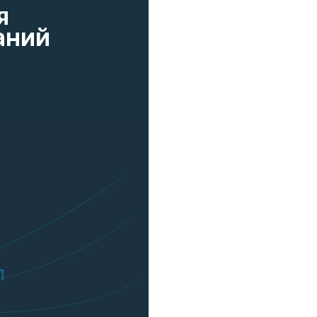
я
аний