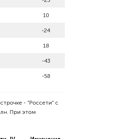
-25
10
-24
18
-43
-58
трочке - "Россети" с
млн. При этом