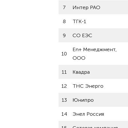
7
Интер РАО
8
ТГК-1
9
СО ЕЭС
En+ Менеджмент,
10
ООО
11
Квадра
12
ТНС Энерго
13
Юнипро
14
Энел Россия