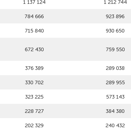
1 137 124
1 212 744
784 666
923 896
715 840
930 650
672 430
759 550
376 389
289 038
330 702
289 955
323 225
573 143
228 727
384 380
202 329
240 432