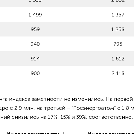
1 535
2 052
1 499
1 357
959
1 258
940
795
914
1 612
900
2 118
га индекса заметности не изменились. На первой с
дро с 2,9 млн, на третьей – "Росэнергоатом" с 1,8 
ний снизились на 17%, 15% и 39%, соответственно.