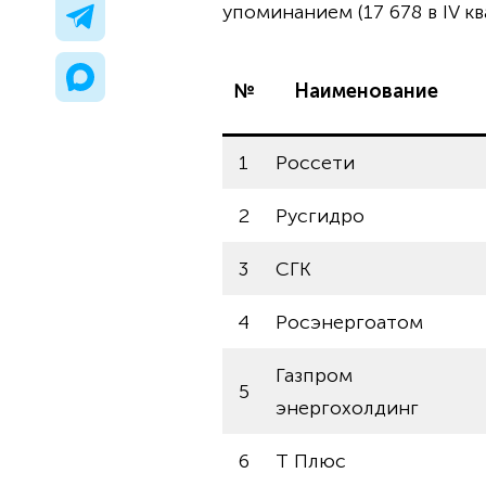
упоминанием (17 678 в IV кв
№
Наименование
1
Россети
2
Русгидро
3
СГК
4
Росэнергоатом
Газпром
5
энергохолдинг
6
Т Плюс