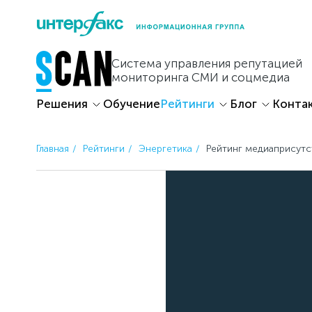
Skip
to
content
Система управления репутацией
мониторинга СМИ и соцмедиа
Решения
Обучение
Рейтинги
Блог
Конта
Главная
Рейтинги
Энергетика
Рейтинг медиаприсутс