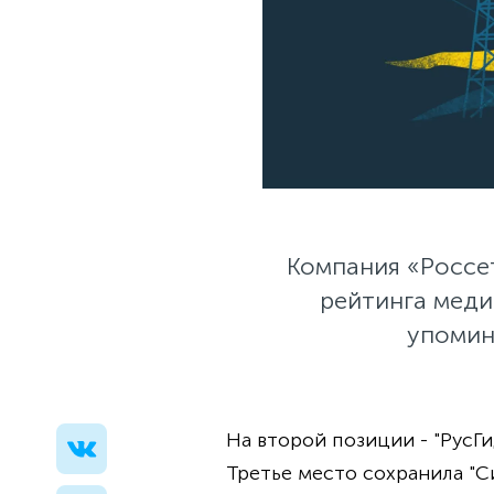
Компания «Россет
рейтинга меди
упомина
На второй позиции - "РусГид
Третье место сохранила "Си