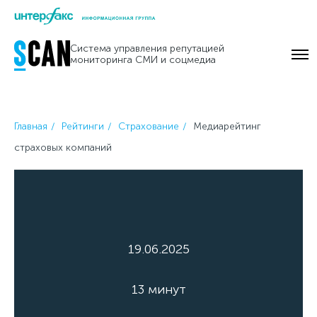
Skip
to
Система управления репутацией
content
мониторинга СМИ и соцмедиа
Главная
Рейтинги
Страхование
Медиарейтинг
страховых компаний
19.06.2025
13 минут