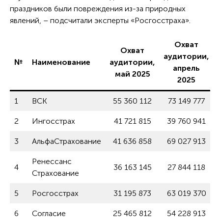
праздников были повреждения из-за природных
явлений, – подсчитали эксперты «Росгосстраха».
Охват
Охват
аудитории,
№
Наименование
аудитории,
апрель
май 2025
2025
1
ВСК
55 360 112
73 149 777
2
Ингосстрах
41 721 815
39 760 941
3
АльфаСтрахование
41 636 858
69 027 913
Ренессанс
4
36 163 145
27 844 118
Страхование
5
Росгосстрах
31 195 873
63 019 370
6
Согласие
25 465 812
54 228 913