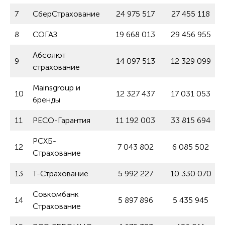
7
СберСтрахование
24 975 517
27 455 118
8
СОГАЗ
19 668 013
29 456 955
Абсолют
9
14 097 513
12 329 099
страхование
Mainsgroup и
10
12 327 437
17 031 053
бренды
11
РЕСО-Гарантия
11 192 003
33 815 694
РСХБ-
12
7 043 802
6 085 502
Страхование
13
Т-Страхование
5 992 227
10 330 070
Совкомбанк
14
5 897 896
5 435 945
Страхование