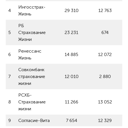
Ингосстрах-
4
29 310
12 763
Жизнь
РБ
5
Страхование
23 231
674
Жизни
Ренессанс
6
14 885
12 072
Жизнь
Совкомбанк
7
страхование
12 010
2 880
жизни
РСХБ-
8
Страхование
11 266
13 052
жизни
9
Согласие-Вита
7 654
12 329