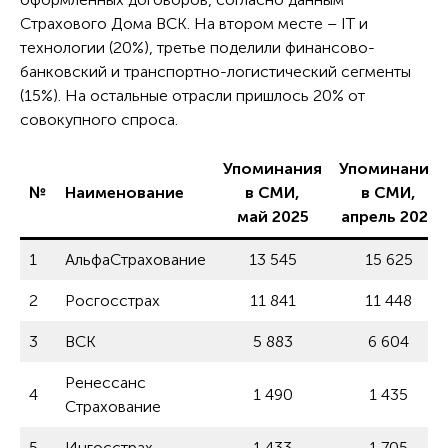
Страхового Дома ВСК. На втором месте – IT и
технологии (20%), третье поделили финансово-
банковский и транспортно-логистический сегменты
(15%). На остальные отрасли пришлось 20% от
совокупного спроса.
Упоминания
Упоминания
№
Наименование
в СМИ,
в СМИ,
май 2025
апрель 2025
1
АльфаСтрахование
13 545
15 625
2
Росгосстрах
11 841
11 448
3
ВСК
5 883
6 604
Ренессанс
4
1 490
1 435
Страхование
5
Ингосстрах
1 433
1 705