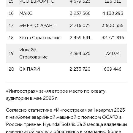
15
РСО ЕВРОИНС
4 679 323
126 011
16
МАКС
3 237 566
4 138 293
17
ЭНЕРГОГАРАНТ
2 716 071
3 600 555
18
Зетта Страхование
2 459 641
32 771 816
Инлайф
19
2 384 325
72 074
Страхование
20
СК ПАРИ
2 233 720
609 446
«Ингосстрах»
занял второе место по охвату
аудитории в мае 2025 г.
Согласно статистике «Ингосстраха» за I квартал 2025
г. наиболее аварийной машиной с полисом ОСАГО в
России признан Hyundai Solaris. За 3 месяца владельцы
именно этой модели обратились в компанию более