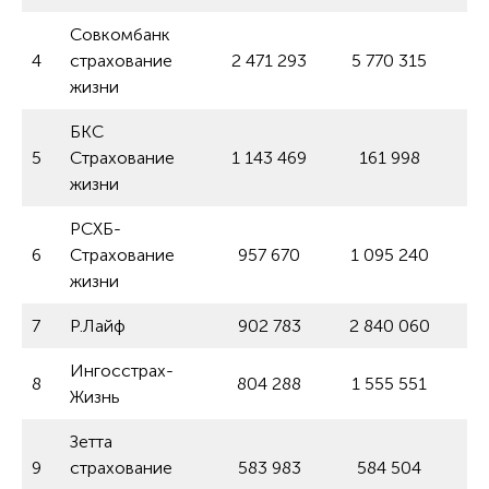
Совкомбанк
4
страхование
2 471 293
5 770 315
жизни
БКС
5
Страхование
1 143 469
161 998
жизни
РСХБ-
6
Страхование
957 670
1 095 240
жизни
7
Р.Лайф
902 783
2 840 060
Ингосстрах-
8
804 288
1 555 551
Жизнь
Зетта
9
страхование
583 983
584 504