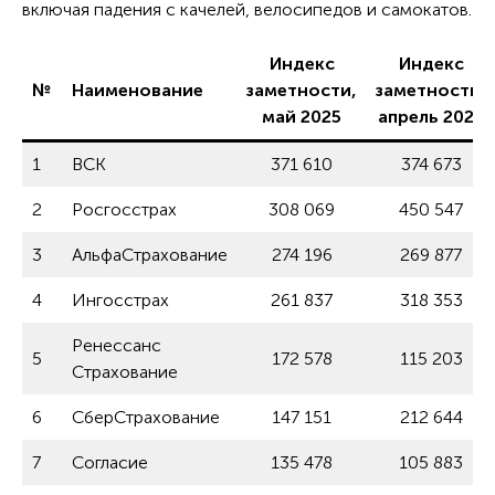
включая падения с качелей, велосипедов и самокатов.
Индекс
Индекс
№
Наименование
заметности,
заметности,
май 2025
апрель 2025
1
ВСК
371 610
374 673
2
Росгосстрах
308 069
450 547
3
АльфаСтрахование
274 196
269 877
4
Ингосстрах
261 837
318 353
Ренессанс
5
172 578
115 203
Страхование
6
СберСтрахование
147 151
212 644
7
Согласие
135 478
105 883