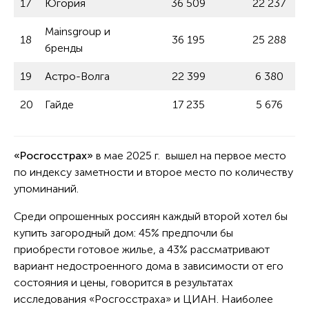
17
Югория
36 509
22 237
Mainsgroup и
18
36 195
25 288
бренды
19
Астро-Волга
22 399
6 380
20
Гайде
17 235
5 676
«Росгосстрах»
в мае 2025 г. вышел на первое место
по индексу заметности и второе место по количеству
упоминаний.
Среди опрошенных россиян каждый второй хотел бы
купить загородный дом: 45% предпочли бы
приобрести готовое жилье, а 43% рассматривают
вариант недостроенного дома в зависимости от его
состояния и цены, говорится в результатах
исследования «Росгосстраха» и ЦИАН. Наиболее