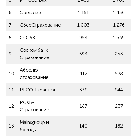
6
Согласие
1 151
1 456
7
СберСтрахование
1 003
1 276
8
СОГАЗ
954
1 539
Совкомбанк
9
694
253
Страхование
Абсолют
10
412
528
страхование
11
РЕСО-Гарантия
338
844
РСХБ-
12
187
237
Страхование
Mainsgroup и
13
140
182
бренды