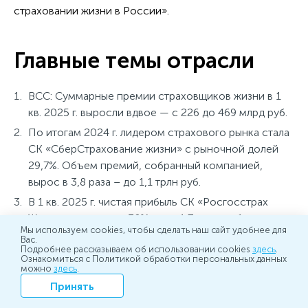
страховании жизни в России».
Главные темы отрасли
ВСС: Суммарные премии страховщиков жизни в 1
кв. 2025 г. выросли вдвое — с 226 до 469 млрд руб.
По итогам 2024 г. лидером страхового рынка стала
СК «СберСтрахование жизни» с рыночной долей
29,7%. Объем премий, собранный компанией,
вырос в 3,8 раза – до 1,1 трлн руб.
В 1 кв. 2025 г. чистая прибыль СК «Росгосстрах
Жизнь» выросла на 38% — до 1,7 млрд руб.
Мы используем cookies, чтобы сделать наш сайт удобнее для
В I кв. 2025 г. «СберСтрахование жизни» выплатил
Вас.
Подробнее рассказываем об использовании cookies
здесь
.
по договорам страхования 261,9 млрд руб.
Ознакомиться с Политикой обработки персональных данных
можно
здесь
.
Объем выплат «СберСтрахования Жизни» в апреле
Принять
вырос на 9% и составил 2,4 млрд руб.