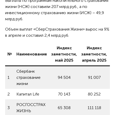
Выплаты по программам накопительного страхования
жизни (НСЖ) составили 207 млрд руб., а по
инвестиционному страхованию жизни (ИСЖ) – 49,9
млрд руб.
Объем выплат «СберСтрахования Жизни» вырос на 9%
в апреле и составил 2,4 млрд руб.
Индекс
Индекс
№
Наименование
заметности,
заметности,
И
май 2025
апрель 2025
Сбербанк
1
страхование
94 504
91 007
жизни
2
Капитал Life
70 143
80 252
РОСГОССТРАХ
3
65 308
111 118
ЖИЗНЬ