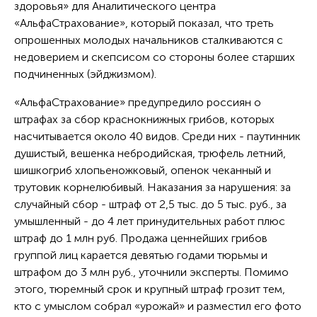
здоровья» для Аналитического центра
«АльфаСтрахование», который показал, что треть
опрошенных молодых начальников сталкиваются с
недоверием и скепсисом со стороны более старших
подчиненных (эйджизмом).
«АльфаСтрахование» предупредило россиян о
штрафах за сбор краснокнижных грибов, которых
насчитывается около 40 видов. Среди них - паутинник
душистый, вешенка небродийская, трюфель летний,
шишкогриб хлопьеножковый, опенок чеканный и
трутовик корнелюбивый. Наказания за нарушения: за
случайный сбор - штраф от 2,5 тыс. до 5 тыс. руб., за
умышленный - до 4 лет принудительных работ плюс
штраф до 1 млн руб. Продажа ценнейших грибов
группой лиц карается девятью годами тюрьмы и
штрафом до 3 млн руб., уточнили эксперты. Помимо
этого, тюремный срок и крупный штраф грозит тем,
кто с умыслом собрал «урожай» и разместил его фото