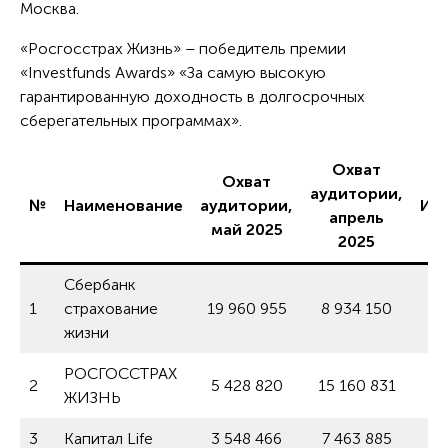
Москва.
«Росгосстрах Жизнь» – победитель премии
«Investfunds Awards» «За самую высокую
гарантированную доходность в долгосрочных
сберегательных программах».
Охват
Охват
аудитории,
№
Наименование
аудитории,
Из
апрель
май 2025
2025
Сбербанк
1
страхование
19 960 955
8 934 150
+2
жизни
РОСГОССТРАХ
2
5 428 820
15 160 831
ЖИЗНЬ
3
Капитал Life
3 548 466
7 463 885