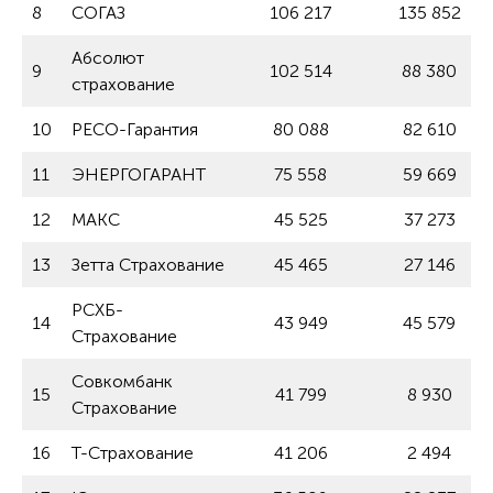
8
СОГАЗ
106 217
135 852
Абсолют
9
102 514
88 380
страхование
10
РЕСО-Гарантия
80 088
82 610
11
ЭНЕРГОГАРАНТ
75 558
59 669
12
МАКС
45 525
37 273
13
Зетта Страхование
45 465
27 146
РСХБ-
14
43 949
45 579
Страхование
Совкомбанк
15
41 799
8 930
Страхование
16
Т-Страхование
41 206
2 494