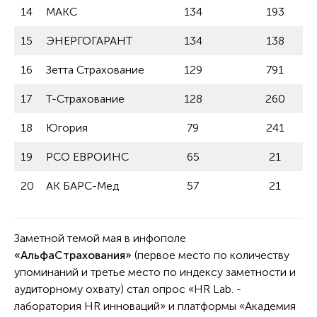
14
МАКС
134
193
15
ЭНЕРГОГАРАНТ
134
138
16
Зетта Страхование
129
791
17
Т-Страхование
128
260
18
Югория
79
241
19
РСО ЕВРОИНС
65
21
20
АК БАРС-Мед
57
21
Заметной темой мая в инфополе
«АльфаСтрахования»
(первое место по количеству
упоминаний и третье место по индексу заметности и
аудиторному охвату) стал опрос «HR Lab. -
лаборатория HR инноваций» и платформы «Академия