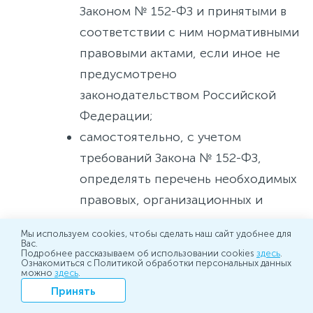
Законом № 152-ФЗ и принятыми в
соответствии с ним нормативными
правовыми актами, если иное не
предусмотрено
законодательством Российской
Федерации;
самостоятельно, с учетом
требований Закона № 152-ФЗ,
определять перечень необходимых
правовых, организационных и
технических мер для защиты
Мы используем cookies, чтобы сделать наш сайт удобнее для
персональных данных от
Вас.
Подробнее рассказываем об использовании cookies
здесь
.
неправомерного или случайного
Ознакомиться с Политикой обработки персональных данных
можно
здесь
.
доступа к ним, уничтожения,
Принять
изменения, блокирования,