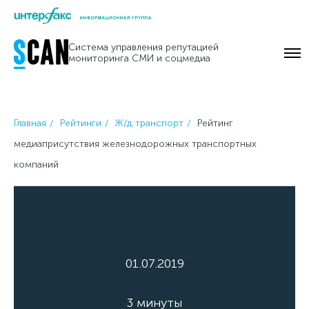
Skip
to
Система управления репутацией
content
мониторинга СМИ и соцмедиа
Главная
Рейтинги
Ж/д транспорт
Рейтинг
медиаприсутствия железнодорожных транспортных
компаний
01.07.2019
3 минуты